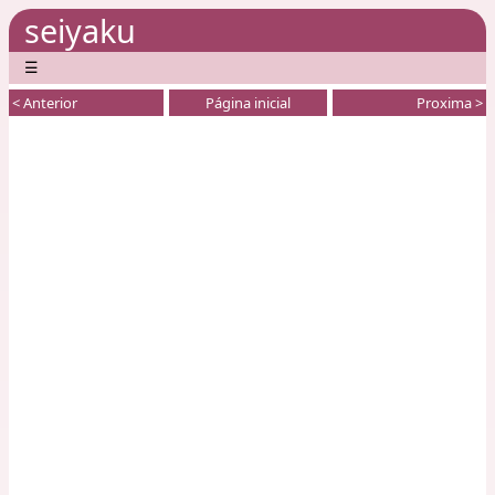
seiyaku
☰
< Anterior
Página inicial
Proxima >