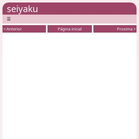
seiyaku
☰
< Anterior
Página inicial
Proxima >