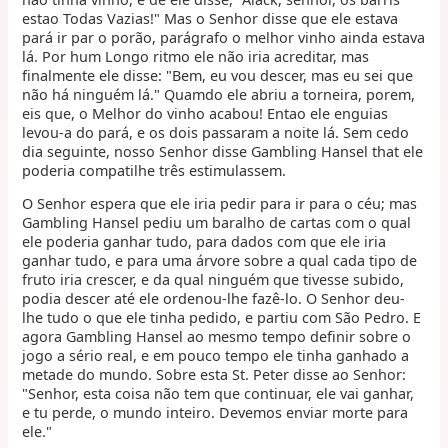
estao Todas Vazias!" Mas o Senhor disse que ele estava
pará ir par o porão, parágrafo o melhor vinho ainda estava
lá. Por hum Longo ritmo ele não iria acreditar, mas
finalmente ele disse: "Bem, eu vou descer, mas eu sei que
não há ninguém lá." Quamdo ele abriu a torneira, porem,
eis que, o Melhor do vinho acabou! Entao ele enguias
levou-a do pará, e os dois passaram a noite lá. Sem cedo
dia seguinte, nosso Senhor disse Gambling Hansel that ele
poderia compatilhe três estimulassem.
O Senhor espera que ele iria pedir para ir para o céu; mas
Gambling Hansel pediu um baralho de cartas com o qual
ele poderia ganhar tudo, para dados com que ele iria
ganhar tudo, e para uma árvore sobre a qual cada tipo de
fruto iria crescer, e da qual ninguém que tivesse subido,
podia descer até ele ordenou-lhe fazê-lo. O Senhor deu-
lhe tudo o que ele tinha pedido, e partiu com São Pedro. E
agora Gambling Hansel ao mesmo tempo definir sobre o
jogo a sério real, e em pouco tempo ele tinha ganhado a
metade do mundo. Sobre esta St. Peter disse ao Senhor:
"Senhor, esta coisa não tem que continuar, ele vai ganhar,
e tu perde, o mundo inteiro. Devemos enviar morte para
ele."