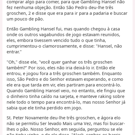
comprar algo para comer, para que Gambling Hansel não
fez nenhuma objeção. Então São Pedro deu-lhe três
groschen, 2 e disse que era para ir para a padaria e buscar
um pouco de pão.
Então Gambling Hansel fui, mas quando chegou à casa
onde os outros vagabundos de jogo estavam reunidos,
eles, embora tivessem vencido tudo o que tinha,
cumprimentou-o clamorosamente, e disse: "Hansel, não
entrar."
"Oh," disse ele, "você quer ganhar os três groschen
também?" Por isso, eles não iria deixá-lo ir. Então ele
entrou, e jogou fora a três groschen também. Enquanto
isso, São Pedro e do Senhor estavam esperando, e como
ele era que tarda em vir, eles partiram para encontrá-lo.
Quando Gambling Hansel veio, no entanto, ele fingiu que
o dinheiro tinha caído na sarjeta, e manteve raking sobre
nele todo o tempo para encontrá-lo, mas nosso Senhor já
sabia que ele tinha perdido em jogo.
St. Peter Novamente deu-lhe três groschen, e ágora elo
não se permitiu Ser levado Mais uma Vez, mas foi buscar-
lhes o pão. Nosso Senhor, em seguida, perguntou se ele
não tinha vinho, e de ele disse, "Alack, senhor, os barris