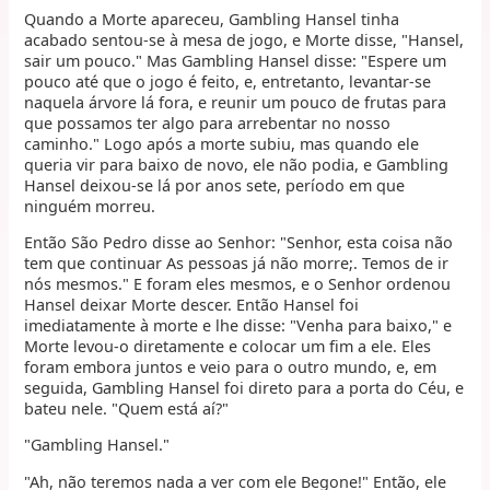
Quando a Morte apareceu, Gambling Hansel tinha
acabado sentou-se à mesa de jogo, e Morte disse, "Hansel,
sair um pouco." Mas Gambling Hansel disse: "Espere um
pouco até que o jogo é feito, e, entretanto, levantar-se
naquela árvore lá fora, e reunir um pouco de frutas para
que possamos ter algo para arrebentar no nosso
caminho." Logo após a morte subiu, mas quando ele
queria vir para baixo de novo, ele não podia, e Gambling
Hansel deixou-se lá por anos sete, período em que
ninguém morreu.
Então São Pedro disse ao Senhor: "Senhor, esta coisa não
tem que continuar As pessoas já não morre;. Temos de ir
nós mesmos." E foram eles mesmos, e o Senhor ordenou
Hansel deixar Morte descer. Então Hansel foi
imediatamente à morte e lhe disse: "Venha para baixo," e
Morte levou-o diretamente e colocar um fim a ele. Eles
foram embora juntos e veio para o outro mundo, e, em
seguida, Gambling Hansel foi direto para a porta do Céu, e
bateu nele. "Quem está aí?"
"Gambling Hansel."
"Ah, não teremos nada a ver com ele Begone!" Então, ele