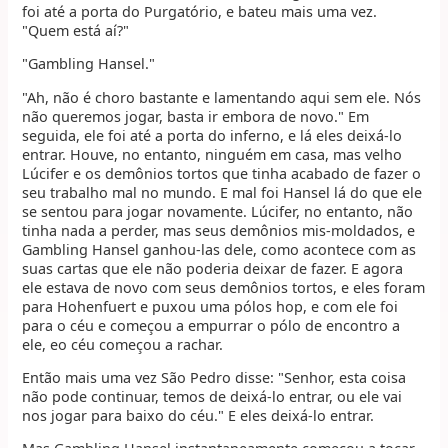
foi até a porta do Purgatório, e bateu mais uma vez.
"Quem está aí?"
"Gambling Hansel."
"Ah, não é choro bastante e lamentando aqui sem ele. Nós
não queremos jogar, basta ir embora de novo." Em
seguida, ele foi até a porta do inferno, e lá eles deixá-lo
entrar. Houve, no entanto, ninguém em casa, mas velho
Lúcifer e os demônios tortos que tinha acabado de fazer o
seu trabalho mal no mundo. E mal foi Hansel lá do que ele
se sentou para jogar novamente. Lúcifer, no entanto, não
tinha nada a perder, mas seus demônios mis-moldados, e
Gambling Hansel ganhou-las dele, como acontece com as
suas cartas que ele não poderia deixar de fazer. E agora
ele estava de novo com seus demônios tortos, e eles foram
para Hohenfuert e puxou uma pólos hop, e com ele foi
para o céu e começou a empurrar o pólo de encontro a
ele, eo céu começou a rachar.
Então mais uma vez São Pedro disse: "Senhor, esta coisa
não pode continuar, temos de deixá-lo entrar, ou ele vai
nos jogar para baixo do céu." E eles deixá-lo entrar.