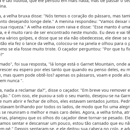
 e tão iludida, que ele pensou em mais nada, mas de passar o s
ina.
, a velha bruxa disse: "Nós temos o coração do pássaro, mas t
anto desejando longe dele." A menina respondeu: "Vamos deixar is
sua riqueza." A velha estava com raiva e disse: "Esse manto é uma
, e é muito raro de ser encontrado neste mundo. Eu devo e vai tê-
na vários golpes, e disse que se ela não obedecesse, ele deve se
tão ela fez o lance da velha, colocou-se na janela e olhou para o 
omo se ela fosse muito triste. O caçador perguntou: "Por que tu fic
e?"
mado", foi sua resposta, "lá longe está o Garnet Mountain, onde 
crescer eu espero por eles tanto que quando eu penso deles, eu m
te, mas quem pode obtê-los? apenas os pássaros, voam e pode alc
em nunca ".
a, nada a reclamar da?", disse o caçador. "Em breve vou remover 
ação." Com isso, ele puxou-a sob o seu manto, desejou-se na Garn
e num abrir e fechar de olhos, eles estavam sentados juntos. Ped
estavam brilhando por todos os lados, de modo que foi uma alegria
s se reuniram o melhor e mais caro deles. Agora, a velha tinha, at
arias, planejou que os olhos do caçador deve tornar-se pesado. El
Vamos sentar e descansar um pouco, estou tão cansado que eu n
 em pé." Depois sentaram-se, e ele deitou sua cabeça no colo, e a