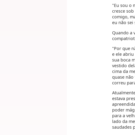
"Eu sou o 
cresce sob
comigo, ma
eu não sei 
Quando a ve
compatriot
"Por que n
e ele abri
sua boca m
vestido del
cima da me
quase não 
correu par
Atualmente,
estava pres
apreendida
poder mági
para a vel
lado da me
saudades pa