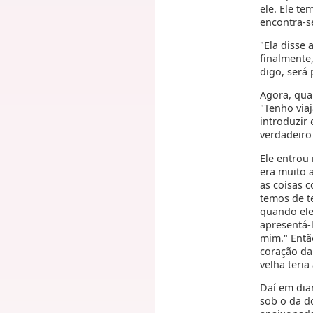
ele. Ele t
encontra-s
"Ela disse 
finalmente
digo, será 
Agora, qua
"Tenho via
introduzir 
verdadeiro
Ele entrou
era muito 
as coisas c
temos de t
quando ele
apresentá-l
mim." Então
coração da
velha teria
Daí em dia
sob o da d