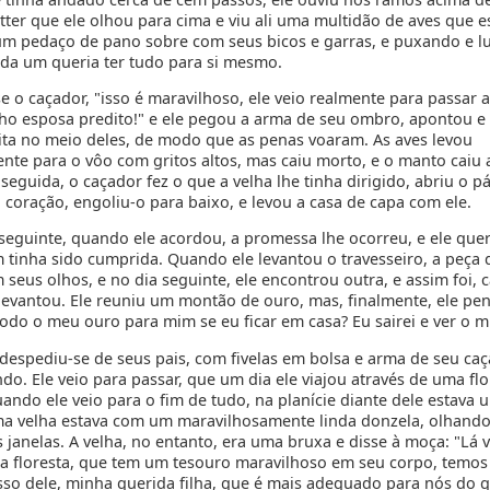
itter que ele olhou para cima e viu ali uma multidão de aves que 
m pedaço de pano sobre com seus bicos e garras, e puxando e l
da um queria ter tudo para si mesmo.
e o caçador, "isso é maravilhoso, ele veio realmente para passar 
ho esposa predito!" e ele pegou a arma de seu ombro, apontou e
eita no meio deles, de modo que as penas voaram. As aves levou
nte para o vôo com gritos altos, mas caiu morto, e o manto cai
eguida, o caçador fez o que a velha lhe tinha dirigido, abriu o p
 coração, engoliu-o para baixo, e levou a casa de capa com ele.
eguinte, quando ele acordou, a promessa lhe ocorreu, e ele quer
 tinha sido cumprida. Quando ele levantou o travesseiro, a peça 
 seus olhos, e no dia seguinte, ele encontrou outra, e assim foi, 
 levantou. Ele reuniu um montão de ouro, mas, finalmente, ele pe
todo o meu ouro para mim se eu ficar em casa? Eu sairei e ver o 
 despediu-se de seus pais, com fivelas em bolsa e arma de seu caç
o. Ele veio para passar, que um dia ele viajou através de uma flo
ando ele veio para o fim de tudo, na planície diante dele estava 
ma velha estava com um maravilhosamente linda donzela, olhando
 janelas. A velha, no entanto, era uma bruxa e disse à moça: "Lá
da floresta, que tem um tesouro maravilhoso em seu corpo, temos
isso dele, minha querida filha, que é mais adequado para nós do 