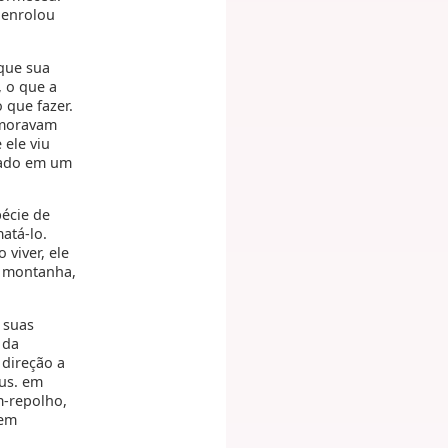
 enrolou
que sua
, o que a
 que fazer.
 moravam
 ele viu
lhado em um
pécie de
atá-lo.
 viver, ele
a montanha,
 suas
 da
direção a
éus. em
m-repolho,
 em