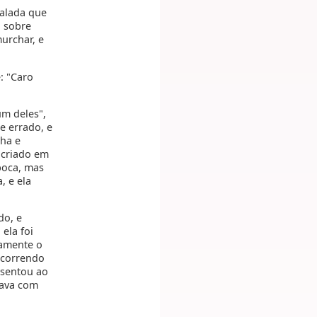
salada que
o sobre
urchar, e
: "Caro
um deles",
e errado, e
nha e
i criado em
boca, mas
, e ela
do, e
ela foi
eamente o
 correndo
 sentou ao
tava com