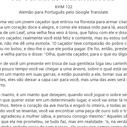
KHM 122
Alemão para Português pelo Google Translate
uma vez um jovem caçador que entrou na floresta para armar cilad
ha um coração doce e alegre, e como ele estava indo para lá, ass
a de um Leaf, uma velha feia veio à tona, que falou com ele e dis
ro caçador, realmente você está feliz e contente, mas eu estou s
e, não me dê uma esmola. "O caçador teve compaixão do pobre cr
iu no bolso, e deu-lhe o que ele podia pagar. Ele foi, então, preste
a velha parou e disse: "Olha, querida caçador, para o que eu digo
er de você um presente em troca de sua gentileza Siga seu camin
pouco tempo você vai chegar a uma árvore, sobre o qual está s
êm um manto em suas garras, e estão puxando a ele, tomar sua ar
es, eles vão deixar a capa cair para você, mas uma das aves será 
rto.
o manto, é um manto que desejam; quando você jogue-o sobre s
m que querer estar em um determinado lugar, e você vai estar lá n
lhos. Retire o coração da ave morta e engoli-lo inteiro, e todas 
do você se levantar, você vai encontrar uma peça de ouro sob o tr
 agradeceu a mulher sábia, e pensou consigo mesmo:" Aqueles s
 que ela me prometeu, se tudo faz, mas em realidade. "e, na verd
 tinha andado cerca de cem passos, ele ouviu nos ramos acima de