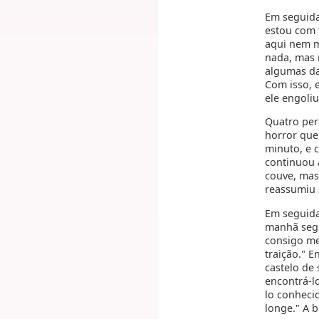
Em seguida
estou com 
aqui nem m
nada, mas 
algumas da
Com isso, 
ele engoli
Quatro per
horror que
minuto, e 
continuou 
couve, mas
reassumiu 
Em seguida
manhã segu
consigo me
traição." 
castelo de
encontrá-l
lo conhecid
longe." A 