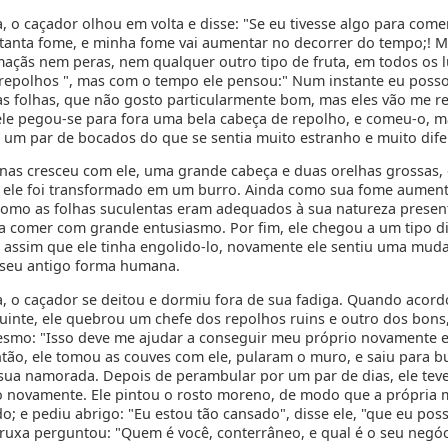
, o caçador olhou em volta e disse: "Se eu tivesse algo para come
tanta fome, e minha fome vai aumentar no decorrer do tempo;! M
açãs nem peras, nem qualquer outro tipo de fruta, em todos os 
repolhos ", mas com o tempo ele pensou:" Num instante eu poss
s folhas, que não gosto particularmente bom, mas eles vão me ref
ele pegou-se para fora uma bela cabeça de repolho, e comeu-o, m
u um par de bocados do que se sentia muito estranho e muito dife
nas cresceu com ele, uma grande cabeça e duas orelhas grossas, 
 ele foi transformado em um burro. Ainda como sua fome aumen
como as folhas suculentas eram adequados à sua natureza present
a comer com grande entusiasmo. Por fim, ele chegou a um tipo di
 assim que ele tinha engolido-lo, novamente ele sentiu uma muda
seu antigo forma humana.
, o caçador se deitou e dormiu fora de sua fadiga. Quando acor
inte, ele quebrou um chefe dos repolhos ruins e outro dos bons
smo: "Isso deve me ajudar a conseguir meu próprio novamente e
Então, ele tomou as couves com ele, pularam o muro, e saiu para b
 sua namorada. Depois de perambular por um par de dias, ele teve
o novamente. Ele pintou o rosto moreno, de modo que a própria 
o; e pediu abrigo: "Eu estou tão cansado", disse ele, "que eu poss
bruxa perguntou: "Quem é você, conterrâneo, e qual é o seu negóc