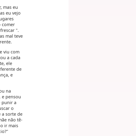
r, mas eu
as eu vejo
lugares
o comer
rescar ".
as mal teve
rente.
e viu com
tou a cada
e, ele
ferente de
nça, e
dou na
, e pensou
 punir a
uscar o
 a sorte de
mãe não tê-
o ir mais
io?"