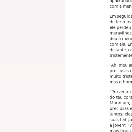
apaixonada
com a men
Em seguida
de ter o m
ele perdeu 
maravilhosa
deu à meni
com ela. En
distante, c
tristement
"Ah, meu a
preciosas 
muito tris
mas o hom
"Porventur
do teu cor
Mountain, 
preciosas 
juntos, ele
suas feitiç
a jovem: "
mais ficar