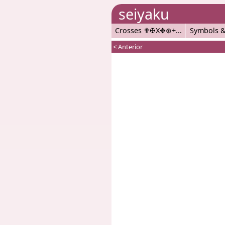
seiyaku
Crosses ✟✠X✥⊕+
Symbols &
< Anterior