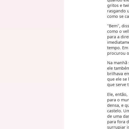
gritos e tw
rasgando u
como se ca
"Bem", diss
como o vel
para a dir
imediatame
tempo. Em s
procurou o
Na manhã s
ele também
brilhava em
que ele se
que serve 
Ele, então,
para o mund
densa, e qu
castelo. U
de uma das
para fora 
surrupiar 