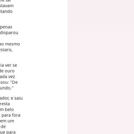
estavam
utando
apenas
 disparou
u ao mesmo
ássaro,
ia ver se
de ouro
cada vez
nsou: "De
mundo."
ador, e saiu
resta
um belo
 para fora
 vem um
 de
que para