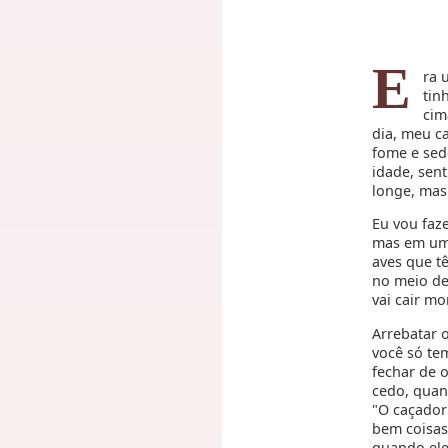
E
ra 
tin
cim
dia, meu ca
fome e sed
idade, sent
longe, mas 
Eu vou faz
mas em um 
aves que t
no meio del
vai cair mo
Arrebatar 
você só te
fechar de o
cedo, quan
"O caçador
bem coisas
quando ele