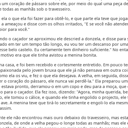
em um coração de pássaro sobre ele, por meio do qual uma peça d
e todas as manhãs sob o travesseiro.
a ela o que ela foi fazer para obtê-lo, e que parte ela teve que jogar
, a ameaçou e disse com os olhos irritados, "E se você não atende
pior para você."
ndo o caçador se aproximou ele descried a donzela, e disse para
jado em ter um tempo tão longo, eu vou ter um descanso por uma
esse belo castelo. Eu certamente tem dinheiro suficiente." No enta
 motivo era que ele tinha avistou a menina bonita.
 na casa, e foi bem recebido e cortesmente entretido. Em pouco t
apaixonada pelo jovem bruxa que ele já não pensava em outra cois
omo ela os viu, e fez o que ela desejava. A velha, em seguida, diss
er o coração do pássaro, ele nunca vai perdê-la." Ela preparou um
 estava pronto, derramou-o em um copo e deu para a moça, que 
o para o caçador. Ela fez isso, dizendo: "Agora, minha querida, be
, ele tomou o cálice, e quando ele tinha engolido o projecto, ele
 ave. A menina teve que tirá-lo secretamente e engoli-lo ela mesm
 assim.
nte ele não encontrou mais ouro debaixo do travesseiro, mas est
onzela, de onde a velha pegou-o longe todas as manhãs; mas ele 