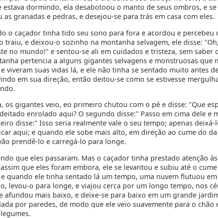
 estava dormindo, ela desabotoou o manto de seus ombros, e se
u as granadas e pedras, e desejou-se para trás em casa com eles.
o o caçador tinha tido seu sono para fora e acordou e percebeu 
 traiu, e deixou-o sozinho na montanha selvagem, ele disse: "Oh
ste no mundo!" e sentou-se ali em cuidados e tristeza, sem saber o
anha pertencia a alguns gigantes selvagens e monstruosas que
 viveram suas vidas lá, e ele não tinha se sentado muito antes de
 vindo em sua direção, então deitou-se como se estivesse mergu
undo.
, os gigantes veio, eo primeiro chutou com o pé e disse: "Que es
deitado enrolado aqui? O segundo disse:" Passo em cima dele e m
eiro disse:" Isso seria realmente vale o seu tempo; apenas deixá-lo
icar aqui; e quando ele sobe mais alto, em direção ao cume do d
vão prendê-lo e carregá-lo para longe.
endo que eles passaram. Mas o caçador tinha prestado atenção às
e assim que eles foram embora, ele se levantou e subiu até o cume
e quando ele tinha sentado lá um tempo, uma nuvem flutuou em 
-o, levou-o para longe, e viajou cerca por um longo tempo, nos c
le afundou mais baixo, e deixe-se para baixo em um grande jardi
dada por paredes, de modo que ele veio suavemente para o chão
 legumes.