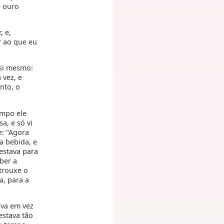
e ouro
, e,
r ao que eu
 si mesmo:
 vez, e
nto, o
empo ele
a, e só vi
e: "Agora
a bebida, e
estava para
ber a
 trouxe o
a, para a
ava em vez
estava tão