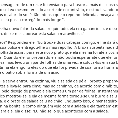
mensageiro de um rei, e foi enviado para buscar a mais deliciosa 
 o sol eu mesmo ter sido a sorte de encontrá-lo, e estou levando-
s o calor do sol é. tão intensa que o repolho delicada ameaça a m
se eu posso carregá-lo mais longe ".
lha ouviu falar da salada requintado, ela era ganancioso, e disse
a, deixe-me saborear esta salada maravilhosa."
ão?" Respondeu ele: "Eu trouxe duas cabeças comigo, e lhe dará 
u sua bolsa e entregou-lhe o mau repolho. A bruxa suspeita nada d
olhada assim, para este novo prato que ela mesma foi até a cozi
a. Quando ele foi preparado ela não podia esperar até que ele fo
sa, mas levou um par de folhas de uma vez, e colocá-los em sua 
tinha ela engoliu eles do que ela foi privada de sua forma humana
a o pátio sob a forma de um asno.
 a serva entrou na cozinha, viu a salada de pé ali pronto prepara
tes a levá-lo para cima; mas no caminho, de acordo com o hábito, 
 pelo desejo de provar, e ela comeu um par de folhas. Instantan
co mostrou-se, e ela da mesma forma tornou-se um burro e saiu
ha, e o prato de salada caiu no chão. Enquanto isso, o mensageiro
nina bonita, e como ninguém veio com a salada e ela também es
ra ele, ela disse: "Eu não sei o que aconteceu com a salada."