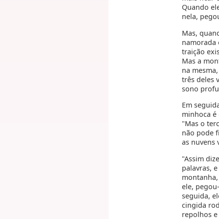
Quando ele
nela, pego
Mas, quand
namorada o
traição exi
Mas a mont
na mesma, e
três deles
sono prof
Em seguida
minhoca é 
"Mas o terc
não pode f
as nuvens 
"Assim diz
palavras, 
montanha, 
ele, pegou
seguida, e
cingida ro
repolhos e