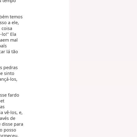
eu tempo
ambém temos
so a ele,
 coisa
lo!" Ela
 saem mal
país
ar lá tão
as pedras
e sinto
ançá-los,
esse fardo
et
ras
 vê-los, e,
ravés de
e disse para
ão posso
dormeceu.