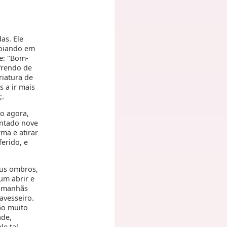
as. Ele
obiando em
se: "Bom-
ofrendo de
iatura de
s a ir mais
;.
ho agora,
entado nove
ma e atirar
ferido, e
eus ombros,
um abrir e
as manhãs
avesseiro.
ão muito
ade,
le tal