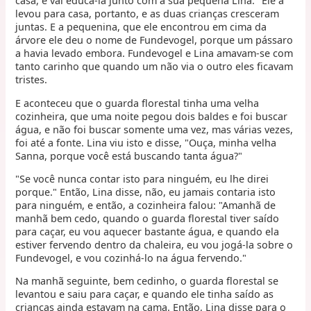
casa, e vai educá-la junto com a sua pequena Lina." Ele a
levou para casa, portanto, e as duas crianças cresceram
juntas. E a pequenina, que ele encontrou em cima da
árvore ele deu o nome de Fundevogel, porque um pássaro
a havia levado embora. Fundevogel e Lina amavam-se com
tanto carinho que quando um não via o outro eles ficavam
tristes.
E aconteceu que o guarda florestal tinha uma velha
cozinheira, que uma noite pegou dois baldes e foi buscar
água, e não foi buscar somente uma vez, mas várias vezes,
foi até a fonte. Lina viu isto e disse, "Ouça, minha velha
Sanna, porque você está buscando tanta água?"
"Se você nunca contar isto para ninguém, eu lhe direi
porque." Então, Lina disse, não, eu jamais contaria isto
para ninguém, e então, a cozinheira falou: "Amanhã de
manhã bem cedo, quando o guarda florestal tiver saído
para caçar, eu vou aquecer bastante água, e quando ela
estiver fervendo dentro da chaleira, eu vou jogá-la sobre o
Fundevogel, e vou cozinhá-lo na água fervendo."
Na manhã seguinte, bem cedinho, o guarda florestal se
levantou e saiu para caçar, e quando ele tinha saído as
crianças ainda estavam na cama. Então, Lina disse para o