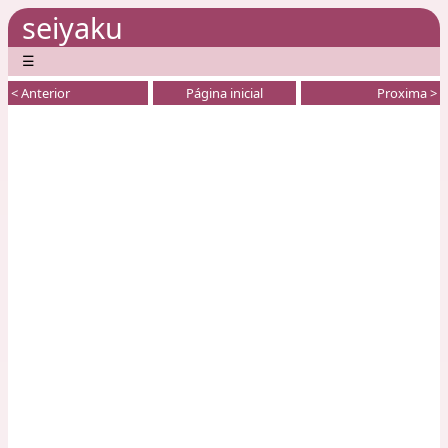
seiyaku
☰
< Anterior
Página inicial
Proxima >