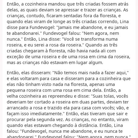
Então, a cozinheira mandou que três criadas fossem atrás
delas, as quais deviam se apressar e trazer as crianças. As
crianças, contudo, ficaram sentadas fora da floresta, e
quando elas viram de longe as três criadas correndo, Lina
disse para Fundevogel: "Jamais me abandone, e eu jamais
te abandonarei." Fundevogel falou: "Nem agora, nem
nunca." Então, Lina disse: "Você se transforma numa
roseira, e eu serei a rosa da roseira." Quando as três
criadas chegaram à floresta, não havia nada ali com
exceção de uma roseira e de uma rosa em cima da roseira,
mas as crianças não estavam em lugar algum.
Então, elas disseram: "Não temos mais nada a fazer aqui,"
e elas voltaram para casa e disseram para a cozinheira que
elas não tinham visto nada na floresta, apenas uma
pequena roseira com uma rosa em cima dela. Então, a
velha cozinheira as repreendeu e disse: "Suas tolas, vocês
deveriam ter cortado a roseira em duas partes, deviam ter
arrancado a rosa e trazido ela para casa com vocês; vão, e
façam isso imediatamente." Então, elas tiveram que sair e
procurar pela segunda vez. As crianças, no entanto, viram
quando elas estavam chegando à distância. Então, Lina
falou: "Fundevogel, nunca me abandone, e eu nunca te
abandonarei." Fundevogel falou: "Nem agora, nem nunca."