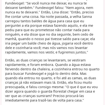
Fundevogel: "Se você nunca me deixar, eu nunca te
deixarei também." Fundevogel falou: "Nem agora, nem
nunca eu te deixarei." Então, Lina disse: "Então, preciso
lhe contar uma coisa. Na noite passada, a velha Sanna
carregou tantos baldes de água para casa que eu
perguntei a ela porque estava fazendo aquilo, e ela me
pediu para que eu prometesse não contar nada para
ninguém, e ela disse que no dia seguinte, bem cedo de
manhã, quando o nosso pai tivesse saído para caçar, ela
iria pegar um balde cheio de água, jogaria você dentro
dele e cozinharia você; mas nós vamos nos levantar
rapidamente, vamos nos vestir, e fugiremos juntos."
Então, as duas crianças se levantaram, se vestiram
rapidamente, e foram embora. Quando a água estava
fervendo dentro da chaleira, a cozinheira entrou no quarto
para buscar Fundevogel e jogá-lo dentro dela. Mas
quando ela entrou no quarto, e foi até as camas, as duas
crianças já não estavam mais lá. Então, ela ficou muito
preocupada, e falou consigo mesma: "O que é que eu vou
dizer agora quando o guarda florestal chegar em casa e
ver que as crianças sumiram? Preciso procurá-las
imediatamente para trazê-las de volta para casa."