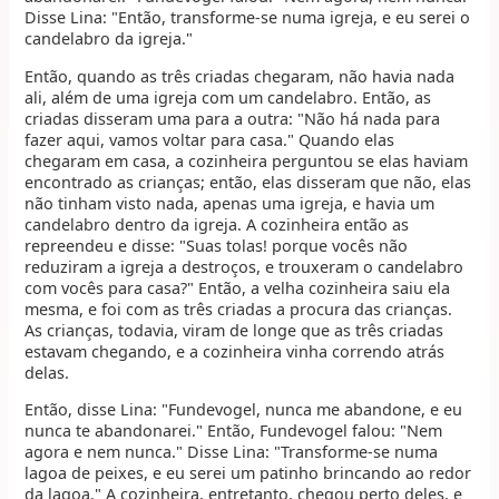
Disse Lina: "Então, transforme-se numa igreja, e eu serei o
candelabro da igreja."
Então, quando as três criadas chegaram, não havia nada
ali, além de uma igreja com um candelabro. Então, as
criadas disseram uma para a outra: "Não há nada para
fazer aqui, vamos voltar para casa." Quando elas
chegaram em casa, a cozinheira perguntou se elas haviam
encontrado as crianças; então, elas disseram que não, elas
não tinham visto nada, apenas uma igreja, e havia um
candelabro dentro da igreja. A cozinheira então as
repreendeu e disse: "Suas tolas! porque vocês não
reduziram a igreja a destroços, e trouxeram o candelabro
com vocês para casa?" Então, a velha cozinheira saiu ela
mesma, e foi com as três criadas a procura das crianças.
As crianças, todavia, viram de longe que as três criadas
estavam chegando, e a cozinheira vinha correndo atrás
delas.
Então, disse Lina: "Fundevogel, nunca me abandone, e eu
nunca te abandonarei." Então, Fundevogel falou: "Nem
agora e nem nunca." Disse Lina: "Transforme-se numa
lagoa de peixes, e eu serei um patinho brincando ao redor
da lagoa." A cozinheira, entretanto, chegou perto deles, e