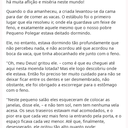
há muita aflição e miséria neste mundo!
Quando o dia amanheceu, a criada levantou-se da cama
para dar de comer as vacas. O estábulo foi o primeiro
lugar que ela resolveu ir, onde ela guardava um feixe de
feno, e exatamente aquele mesmo que o nosso pobre
Pequeno Polegar estava deitado dormindo.
Ele, no entanto, estava dormindo tão profundamente que
não percebeu nada, e não acordou até que acordou na
boca da vaca, que tinha abocanhado ele junto com o feno.
"Oh, meu Deus! gritou ele. – como é que eu cheguei até
aqui nesta moenda lotada? Mas ele logo descobriu onde
ele estava. Então foi preciso ter muito cuidado para não se
deixar ficar entre os dentes e ser desmembrado, não
obstante, ele foi obrigado a escorregar para o estômago
com o feno.
"Neste pequeno salão eles esqueceram de colocar as
janelas, disse ele, – e não tem sol, nem tem nenhuma vela
acesa. Os seus traseiros estavam mal acomodados, e o
pior era que cada vez mais feno ia entrando pela porta, e o
espaço ficava cada vez menor. Até que, finalmente,
desesperado, ele gritou tão alto quanto pode: