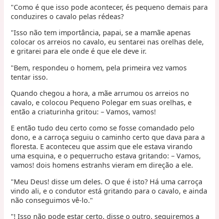
"Como é que isso pode acontecer, és pequeno demais para
conduzires o cavalo pelas rédeas?
"Isso não tem importância, papai, se a mamãe apenas
colocar os arreios no cavalo, eu sentarei nas orelhas dele,
e gritarei para ele onde é que ele deve ir.
"Bem, respondeu o homem, pela primeira vez vamos
tentar isso.
Quando chegou a hora, a mãe arrumou os arreios no
cavalo, e colocou Pequeno Polegar em suas orelhas, e
então a criaturinha gritou: – Vamos, vamos!
E então tudo deu certo como se fosse comandado pelo
dono, e a carroça seguiu o caminho certo que dava para a
floresta. E aconteceu que assim que ele estava virando
uma esquina, e o pequerrucho estava gritando: – Vamos,
vamos! dois homens estranhs vieram em direção a ele.
"Meu Deus! disse um deles. O que é isto? Há uma carroça
vindo ali, e o condutor está gritando para o cavalo, e ainda
não conseguimos vê-lo."
"! Isso não pode estar certo, disse o outro, seguiremos a