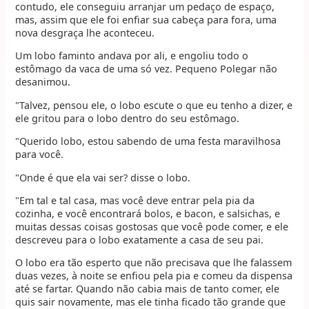
contudo, ele conseguiu arranjar um pedaço de espaço,
mas, assim que ele foi enfiar sua cabeça para fora, uma
nova desgraça lhe aconteceu.
Um lobo faminto andava por ali, e engoliu todo o
estômago da vaca de uma só vez. Pequeno Polegar não
desanimou.
"Talvez, pensou ele, o lobo escute o que eu tenho a dizer, e
ele gritou para o lobo dentro do seu estômago.
"Querido lobo, estou sabendo de uma festa maravilhosa
para você.
"Onde é que ela vai ser? disse o lobo.
"Em tal e tal casa, mas você deve entrar pela pia da
cozinha, e você encontrará bolos, e bacon, e salsichas, e
muitas dessas coisas gostosas que você pode comer, e ele
descreveu para o lobo exatamente a casa de seu pai.
O lobo era tão esperto que não precisava que lhe falassem
duas vezes, à noite se enfiou pela pia e comeu da dispensa
até se fartar. Quando não cabia mais de tanto comer, ele
quis sair novamente, mas ele tinha ficado tão grande que