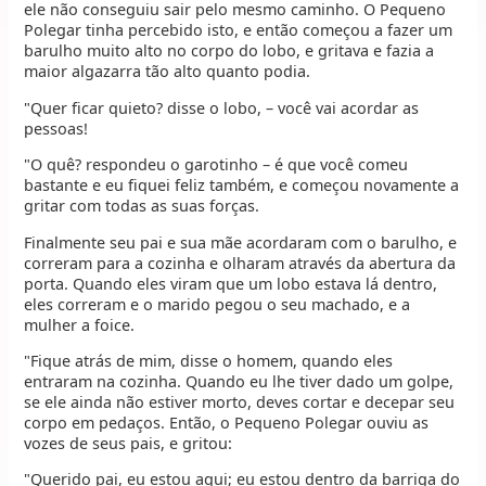
ele não conseguiu sair pelo mesmo caminho. O Pequeno
Polegar tinha percebido isto, e então começou a fazer um
barulho muito alto no corpo do lobo, e gritava e fazia a
maior algazarra tão alto quanto podia.
"Quer ficar quieto? disse o lobo, – você vai acordar as
pessoas!
"O quê? respondeu o garotinho – é que você comeu
bastante e eu fiquei feliz também, e começou novamente a
gritar com todas as suas forças.
Finalmente seu pai e sua mãe acordaram com o barulho, e
correram para a cozinha e olharam através da abertura da
porta. Quando eles viram que um lobo estava lá dentro,
eles correram e o marido pegou o seu machado, e a
mulher a foice.
"Fique atrás de mim, disse o homem, quando eles
entraram na cozinha. Quando eu lhe tiver dado um golpe,
se ele ainda não estiver morto, deves cortar e decepar seu
corpo em pedaços. Então, o Pequeno Polegar ouviu as
vozes de seus pais, e gritou:
"Querido pai, eu estou aqui; eu estou dentro da barriga do