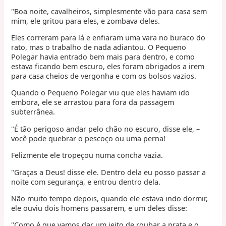
"Boa noite, cavalheiros, simplesmente vão para casa sem
mim, ele gritou para eles, e zombava deles.
Eles correram para lá e enfiaram uma vara no buraco do
rato, mas o trabalho de nada adiantou. O Pequeno
Polegar havia entrado bem mais para dentro, e como
estava ficando bem escuro, eles foram obrigados a irem
para casa cheios de vergonha e com os bolsos vazios.
Quando o Pequeno Polegar viu que eles haviam ido
embora, ele se arrastou para fora da passagem
subterrânea.
"É tão perigoso andar pelo chão no escuro, disse ele, –
você pode quebrar o pescoço ou uma perna!
Felizmente ele tropeçou numa concha vazia.
"Graças a Deus! disse ele. Dentro dela eu posso passar a
noite com segurança, e entrou dentro dela.
Não muito tempo depois, quando ele estava indo dormir,
ele ouviu dois homens passarem, e um deles disse:
"Como é que vamos dar um jeito de roubar a prata e o