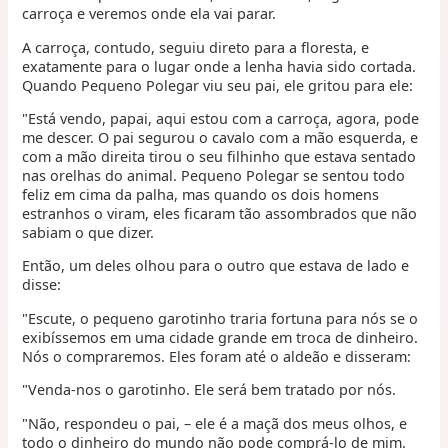
carroça e veremos onde ela vai parar.
A carroça, contudo, seguiu direto para a floresta, e
exatamente para o lugar onde a lenha havia sido cortada.
Quando Pequeno Polegar viu seu pai, ele gritou para ele:
"Está vendo, papai, aqui estou com a carroça, agora, pode
me descer. O pai segurou o cavalo com a mão esquerda, e
com a mão direita tirou o seu filhinho que estava sentado
nas orelhas do animal. Pequeno Polegar se sentou todo
feliz em cima da palha, mas quando os dois homens
estranhos o viram, eles ficaram tão assombrados que não
sabiam o que dizer.
Então, um deles olhou para o outro que estava de lado e
disse:
"Escute, o pequeno garotinho traria fortuna para nós se o
exibíssemos em uma cidade grande em troca de dinheiro.
Nós o compraremos. Eles foram até o aldeão e disseram:
"Venda-nos o garotinho. Ele será bem tratado por nós.
"Não, respondeu o pai, – ele é a maçã dos meus olhos, e
todo o dinheiro do mundo não pode comprá-lo de mim.