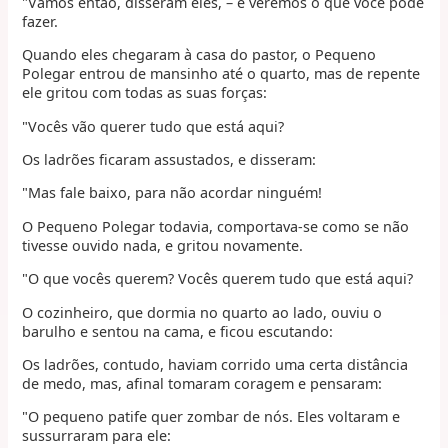
"Vamos então, disseram eles, – e veremos o que você pode
fazer.
Quando eles chegaram à casa do pastor, o Pequeno
Polegar entrou de mansinho até o quarto, mas de repente
ele gritou com todas as suas forças:
"Vocês vão querer tudo que está aqui?
Os ladrões ficaram assustados, e disseram:
"Mas fale baixo, para não acordar ninguém!
O Pequeno Polegar todavia, comportava-se como se não
tivesse ouvido nada, e gritou novamente.
"O que vocês querem? Vocês querem tudo que está aqui?
O cozinheiro, que dormia no quarto ao lado, ouviu o
barulho e sentou na cama, e ficou escutando:
Os ladrões, contudo, haviam corrido uma certa distância
de medo, mas, afinal tomaram coragem e pensaram:
"O pequeno patife quer zombar de nós. Eles voltaram e
sussurraram para ele: