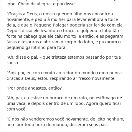
lobo. Cheio de alegria, o pai disse:
"Graças a Deus, o nosso querido filho nos encontrou
novamente, e pediu à mulher para levar embora a foice
dela, e que o Pequeno Polegar poderia ser ferido com ela.
Depois disso ele levantou o braço, e golpeou o lobo tão
forte na cabeça que ele caiu morto, e então, eles pegaram
facas e tesouras e abriram o corpo do lobo, e puxaram o
pequeno garotinho para fora.
"Ah, disse o pai, – que tristeza estamos passando por tua
causa.
"Sim, pai, eu corri muito ao redor do mundo como nunca.
Graças a Deus, estou respirando ar fresco novamente!
"Por onde andastes, então?
"Ah, pai, eu estive no buraco de um rato, no estômago de
uma vaca, e depois dentro de um lobo. Agora quero ficar
com você.
"E nós não venderemos você novamente, de jeito nenhum,
nem por todo ouro do mundo, disseram seus pais.