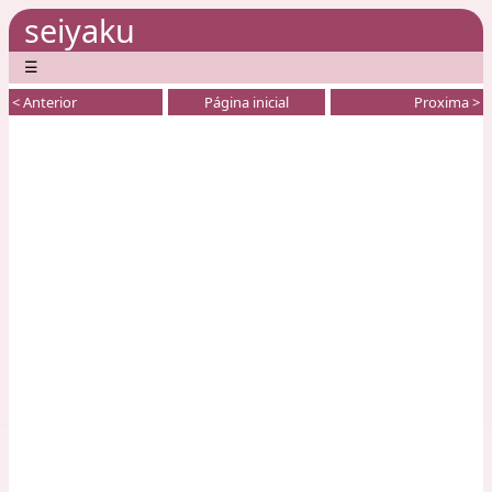
seiyaku
☰
< Anterior
Página inicial
Proxima >