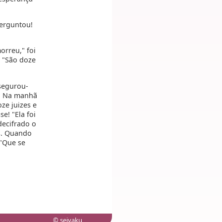
erguntou!
orreu," foi
. "São doze
 segurou-
s. Na manhã
ze juizes e
e! "Ela foi
decifrado o
s. Quando
 "Que se
© seiyaku