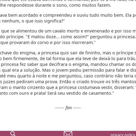
 lhe respondesse durante o sono, como muitos fazem.
tava bem acordado e compreendeu e ouviu tudo muito bem. Ela p
nenhum, o que isso significa?"
 que se alimentou de um cavalo morto e envenenado e por isso m
 do príncipe. "E matou doze... como assim?" perguntou a princesa
 que provaram do corvo e por isso morreram."
 chave do enigma, a princesa quis sair de fininho, mas o príncipe
o bem firmemente, de tal forma que ela teve de deixá-lo para trá
a princesa fez saber que decifrara o enigma, mandou chamar os do
s qual era a solução. Mas o jovem pediu permissão para falar e diss
 até meu quarto à noite e me perguntou, caso contrário não teria 
s juizes pediram uma prova. Então o criado trouxe os três manto
viram o manto cinzento que a princesa costumava vestir, disseram:
nto com ouro e prata! Será seu vestido de casamento."
------ fim -----
privacy policy