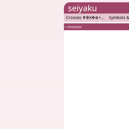
seiyaku
Crosses ✟✠X✥⊕+
Symbols &
< Anterior