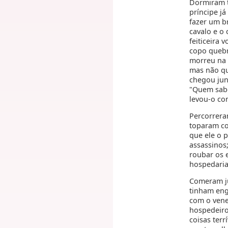
Dormiram t
príncipe j
fazer um br
cavalo e o 
feiticeira 
copo quebr
morreu na 
mas não qu
chegou jun
"Quem sabe
levou-o co
Percorreram
toparam co
que ele o p
assassinos
roubar os 
hospedaria 
Comeram ju
tinham eng
com o vene
hospedeiro
coisas terr