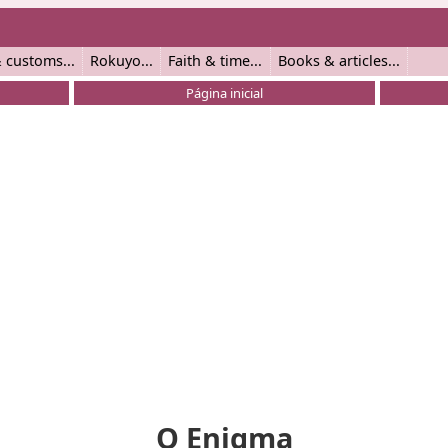
 customs
Rokuyo
Faith & time
Books & articles
Página inicial
O Enigma