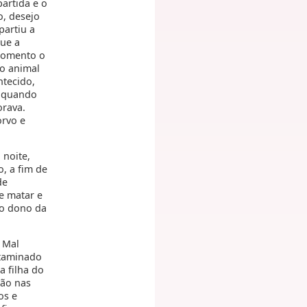
artida e o
o, desejo
partiu a
que a
 momento o
o animal
ntecido,
, quando
orava.
orvo e
 noite,
, a fim de
de
e matar e
 o dono da
 Mal
ntaminado
 filha do
ção nas
os e