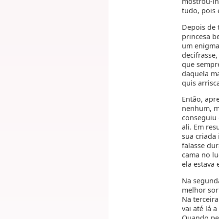
mostrou-lh
tudo, pois 
Depois de 
princesa b
um enigma 
decifrasse,
que sempre
daquela ma
quis arrisc
Então, apr
nenhum, ma
conseguiu 
ali. Em re
sua criada 
falasse dur
cama no lu
ela estava 
Na segunda
melhor sor
Na terceir
vai até lá 
Quando pen