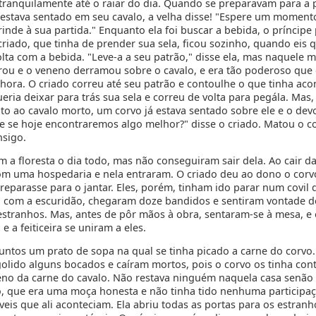
ranqüilamente até o raiar do dia. Quando se preparavam para a p
á estava sentado em seu cavalo, a velha disse! "Espere um moment
inde à sua partida." Enquanto ela foi buscar a bebida, o príncipe 
criado, que tinha de prender sua sela, ficou sozinho, quando eis 
volta com a bebida. "Leve-a a seu patrão," disse ela, mas naquele
ou e o veneno derramou sobre o cavalo, e era tão poderoso que 
hora. O criado correu até seu patrão e contoulhe o que tinha aco
eria deixar para trás sua sela e correu de volta para pegála. Mas
to ao cavalo morto, um corvo já estava sentado sobre ele e o dev
 se hoje encontraremos algo melhor?" disse o criado. Matou o c
nsigo.
 a floresta o dia todo, mas não conseguiram sair dela. Ao cair da
m uma hospedaria e nela entraram. O criado deu ao dono o corvo
reparasse para o jantar. Eles, porém, tinham ido parar num covil 
; com a escuridão, chegaram doze bandidos e sentiram vontade d
estranhos. Mas, antes de pôr mãos à obra, sentaram-se à mesa, e
e a feiticeira se uniram a eles.
ntos um prato de sopa na qual se tinha picado a carne do corvo.
olido alguns bocados e caíram mortos, pois o corvo os tinha co
no da carne do cavalo. Não restava ninguém naquela casa senão a
, que era uma moça honesta e não tinha tido nenhuma participa
íveis que ali aconteciam. Ela abriu todas as portas para os estranh