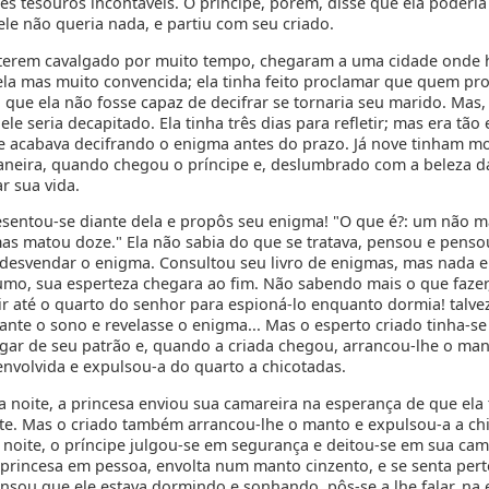
es tesouros incontáveis. O príncipe, porém, disse que ela poderia
ele não queria nada, e partiu com seu criado.
terem cavalgado por muito tempo, chegaram a uma cidade onde 
ela mas muito convencida; ela tinha feito proclamar que quem pr
que ela não fosse capaz de decifrar se tornaria seu marido. Mas, 
 ele seria decapitado. Ela tinha três dias para refletir; mas era tão
 acabava decifrando o enigma antes do prazo. Já nove tinham m
neira, quando chegou o príncipe e, deslumbrado com a beleza d
ar sua vida.
esentou-se diante dela e propôs seu enigma! "O que é?: um não 
s matou doze." Ela não sabia do que se tratava, pensou e penso
desvendar o enigma. Consultou seu livro de enigmas, mas nada 
sumo, sua esperteza chegara ao fim. Não sabendo mais o que faze
ir até o quarto do senhor para espioná-lo enquanto dormia! talvez
ante o sono e revelasse o enigma... Mas o esperto criado tinha-se
gar de seu patrão e, quando a criada chegou, arrancou-lhe o ma
envolvida e expulsou-a do quarto a chicotadas.
 noite, a princesa enviou sua camareira na esperança de que ela 
te. Mas o criado também arrancou-lhe o manto e expulsou-a a ch
a noite, o príncipe julgou-se em segurança e deitou-se em sua cam
a princesa em pessoa, envolta num manto cinzento, e se senta pert
sou que ele estava dormindo e sonhando, pôs-se a lhe falar, na