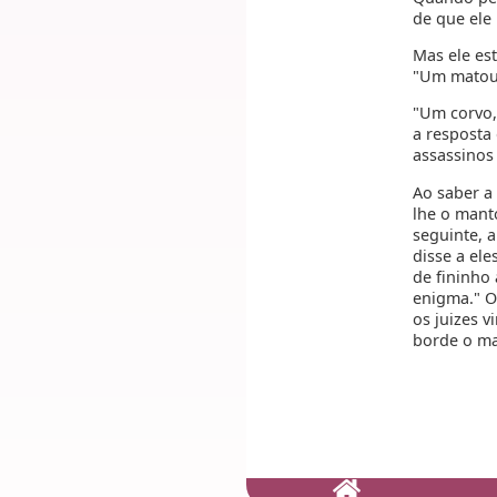
de que ele
Mas ele es
"Um matou 
"Um corvo,
a resposta
assassinos
Ao saber a
lhe o mant
seguinte, 
disse a ele
de fininho
enigma." O
os juizes 
borde o ma