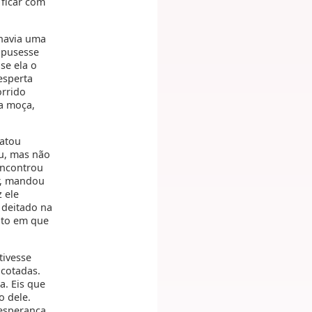
 ficar com
havia uma
opusesse
se ela o
 esperta
orrido
a moça,
matou
u, mas não
encontrou
r, mandou
 ele
 deitado na
nto em que
tivesse
icotadas.
a. Eis que
o dele.
 esperança