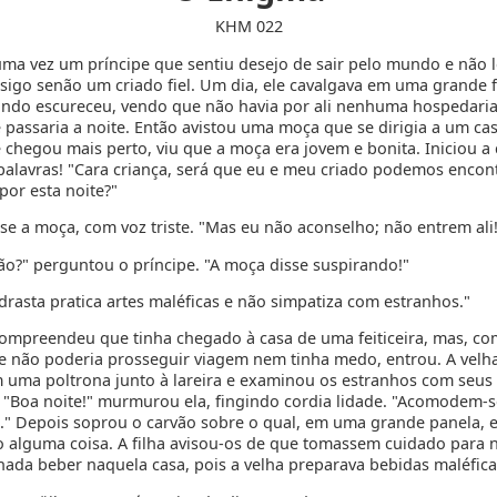
KHM 022
uma vez um príncipe que sentiu desejo de sair pelo mundo e não 
sigo senão um criado fiel. Um dia, ele cavalgava em uma grande fl
ndo escureceu, vendo que não havia por ali nenhuma hospedaria
 passaria a noite. Então avistou uma moça que se dirigia a um cas
 chegou mais perto, viu que a moça era jovem e bonita. Iniciou a
palavras! "Cara criança, será que eu e meu criado podemos encon
por esta noite?"
sse a moça, com voz triste. "Mas eu não aconselho; não entrem ali
ão?" perguntou o príncipe. "A moça disse suspirando!"
rasta pratica artes maléficas e não simpatiza com estranhos."
compreendeu que tinha chegado à casa de uma feiticeira, mas, co
le não poderia prosseguir viagem nem tinha medo, entrou. A velh
 uma poltrona junto à lareira e examinou os estranhos com seus
 "Boa noite!" murmurou ela, fingindo cordia lidade. "Acomodem-s
" Depois soprou o carvão sobre o qual, em uma grande panela, e
 alguma coisa. A filha avisou-os de que tomassem cuidado para
ada beber naquela casa, pois a velha preparava bebidas maléfica