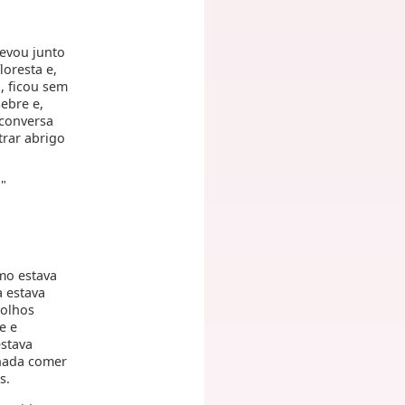
levou junto
oresta e,
, ficou sem
ebre e,
 conversa
trar abrigo
!"
mo estava
a estava
 olhos
e e
stava
 nada comer
s.