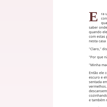
E
ra 
con
qua
saber onde
quando ele
com estas 
nesta casa 
"Claro," di
"Por que n
"Minha mad
Então ele 
escuro e e
sentada em
vermelhos.
descansem.
cozinhando
e também n