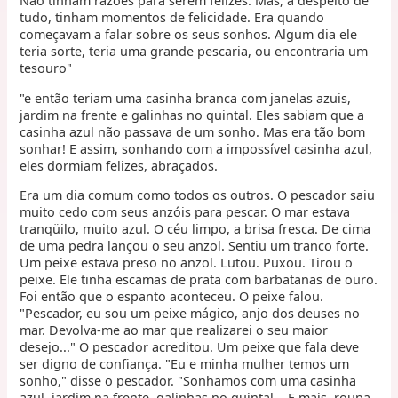
Não tinham razões para serem felizes. Mas, a despeito de
tudo, tinham momentos de felicidade. Era quando
começavam a falar sobre os seus sonhos. Algum dia ele
teria sorte, teria uma grande pescaria, ou encontraria um
tesouro"
"e então teriam uma casinha branca com janelas azuis,
jardim na frente e galinhas no quintal. Eles sabiam que a
casinha azul não passava de um sonho. Mas era tão bom
sonhar! E assim, sonhando com a impossível casinha azul,
eles dormiam felizes, abraçados.
Era um dia comum como todos os outros. O pescador saiu
muito cedo com seus anzóis para pescar. O mar estava
tranqüilo, muito azul. O céu limpo, a brisa fresca. De cima
de uma pedra lançou o seu anzol. Sentiu um tranco forte.
Um peixe estava preso no anzol. Lutou. Puxou. Tirou o
peixe. Ele tinha escamas de prata com barbatanas de ouro.
Foi então que o espanto aconteceu. O peixe falou.
"Pescador, eu sou um peixe mágico, anjo dos deuses no
mar. Devolva-me ao mar que realizarei o seu maior
desejo..." O pescador acreditou. Um peixe que fala deve
ser digno de confiança. "Eu e minha mulher temos um
sonho," disse o pescador. "Sonhamos com uma casinha
azul, jardim na frente, galinhas no quintal... E mais, roupa