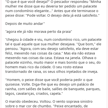
"O que é que você deseja?" O pescador respondeu "Minha
mulher me disse que eu deveria ter pedido um palacete
num condomínio elegante..." Antes que ele terminasse o
peixe disse: "Pode voltar. O desejo dela já está satisfeito."
Depois de muito andar"
"agora ele já não morava perto da praia"
"chegou à cidade e viu, num condomínio rico, um palacete
tal e qual aquele que sua mulher desejava. "Que bom," ele
pensou. "Agora, com seu desejo satisfeito, ela deve estar
feliz, mexendo nas coisas da casa." Mas ela não estava
mexendo nas coisas da casa. Estava na janela. Olhava o
palacete vizinho, muito maior e mais bonito que o seu, do
homem mais rico da cidade. O seu rosto estava
transtornado de raiva, os seus olhos injetados de inveja.
"Homem, o peixe disse que você poderia pedir o que
quisesse. Volte. Diga-lhe que eu desejo um palácio de
rainha, com salões de baile, salões de banquete, parques,
lagos, cavalariças, criados, capela."
O marido obedeceu. Voltou. O vento soprava sinistro
sobre o mar cor de chumbo. "Peixe encantado, de