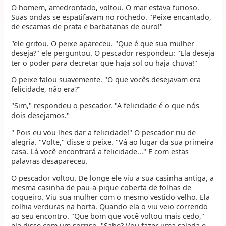
O homem, amedrontado, voltou. O mar estava furioso.
Suas ondas se espatifavam no rochedo. "Peixe encantado,
de escamas de prata e barbatanas de ouro!"
"ele gritou. O peixe apareceu. "Que é que sua mulher
deseja?" ele perguntou. O pescador respondeu: "Ela deseja
ter o poder para decretar que haja sol ou haja chuva!"
O peixe falou suavemente. "O que vocês desejavam era
felicidade, não era?"
"Sim," respondeu o pescador. "A felicidade é o que nós
dois desejamos."
" Pois eu vou lhes dar a felicidade!" O pescador riu de
alegria. "Volte," disse o peixe. "Vá ao lugar da sua primeira
casa. Lá você encontrará a felicidade..." E com estas
palavras desapareceu.
O pescador voltou. De longe ele viu a sua casinha antiga, a
mesma casinha de pau-a-pique coberta de folhas de
coqueiro. Viu sua mulher com o mesmo vestido velho. Ela
colhia verduras na horta. Quando ela o viu veio correndo
ao seu encontro. "Que bom que você voltou mais cedo,"
ela disse com um sorriso. "Sabe? Vou fazer uma salada e