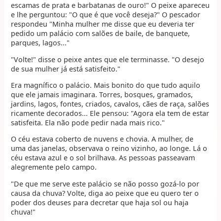
escamas de prata e barbatanas de ouro!" O peixe apareceu
e lhe perguntou: "O que é que você deseja?" O pescador
respondeu "Minha mulher me disse que eu deveria ter
pedido um palácio com salões de baile, de banquete,
parques, lagos..."
"Volte!" disse o peixe antes que ele terminasse. "O desejo
de sua mulher já está satisfeito."
Era magnífico o palácio. Mais bonito do que tudo aquilo
que ele jamais imaginara. Torres, bosques, gramados,
jardins, lagos, fontes, criados, cavalos, cães de raça, salões
ricamente decorados... Ele pensou: "Agora ela tem de estar
satisfeita. Ela não pode pedir nada mais rico."
O céu estava coberto de nuvens e chovia. A mulher, de
uma das janelas, observava o reino vizinho, ao longe. Lá o
céu estava azul e o sol brilhava. As pessoas passeavam
alegremente pelo campo.
"De que me serve este palácio se não posso gozá-lo por
causa da chuva? Volte, diga ao peixe que eu quero ter o
poder dos deuses para decretar que haja sol ou haja
chuva!"