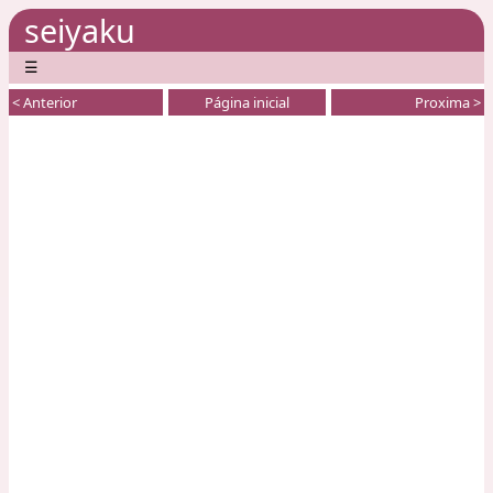
seiyaku
☰
< Anterior
Página inicial
Proxima >