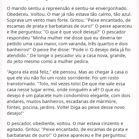
O marido sentiu a repreensão e sentiu-se envergonhado.
Obedeceu. Voltou. O mar já não estava tão calmo, tão azul.
Soprava um vento mais forte. Gritou: "Peixe encantado, de
escamas de prata e barbatanas de ouro!" O peixe apareceu
e lhe perguntou: "O que é que você deseja?" O pescador
respondeu "Minha mulher me disse que eu deveria ter
pedido uma casa maior, com varanda, três quartos e dois
banheiros!" O peixe lhe disse: "Pode ir. O desejo dela já foi
atendido." De longe o pescador viu a casa nova, grande,
do jeito mesmo como a mulher pedira.
"Agora ela está feliz," ele pensou. Mas ao chegar à casa o
que ele viu não foi um rosto sorridente. Foi um rosto
transtornado. "Tolo, mil vezes tolo! De que me vale essa
casa nesse lugar ermo, onde ninguém a vê? O que eu
desejo é um palacete num condomínio elegante, com dois
andares, muitos banheiros, escadarias de mármore,
fontes, piscina, jardins. Volte! Diga ao peixe desse novo
desejo!"
O pescador, obediente, voltou. O mar estava cinzento e
agitado. Gritou: "Peixe encantado, de escamas de prata e
barbatanas de ouro!" O peixe apareceu e lhe perguntou: