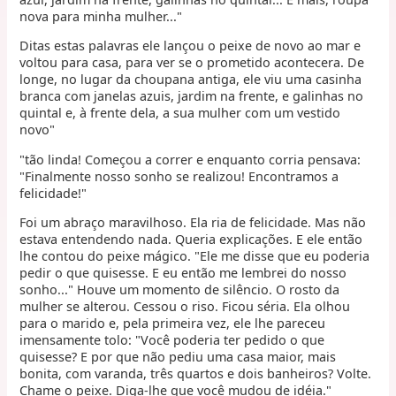
nova para minha mulher..."
Ditas estas palavras ele lançou o peixe de novo ao mar e
voltou para casa, para ver se o prometido acontecera. De
longe, no lugar da choupana antiga, ele viu uma casinha
branca com janelas azuis, jardim na frente, e galinhas no
quintal e, à frente dela, a sua mulher com um vestido
novo"
"tão linda! Começou a correr e enquanto corria pensava:
"Finalmente nosso sonho se realizou! Encontramos a
felicidade!"
Foi um abraço maravilhoso. Ela ria de felicidade. Mas não
estava entendendo nada. Queria explicações. E ele então
lhe contou do peixe mágico. "Ele me disse que eu poderia
pedir o que quisesse. E eu então me lembrei do nosso
sonho..." Houve um momento de silêncio. O rosto da
mulher se alterou. Cessou o riso. Ficou séria. Ela olhou
para o marido e, pela primeira vez, ele lhe pareceu
imensamente tolo: "Você poderia ter pedido o que
quisesse? E por que não pediu uma casa maior, mais
bonita, com varanda, três quartos e dois banheiros? Volte.
Chame o peixe. Diga-lhe que você mudou de idéia."