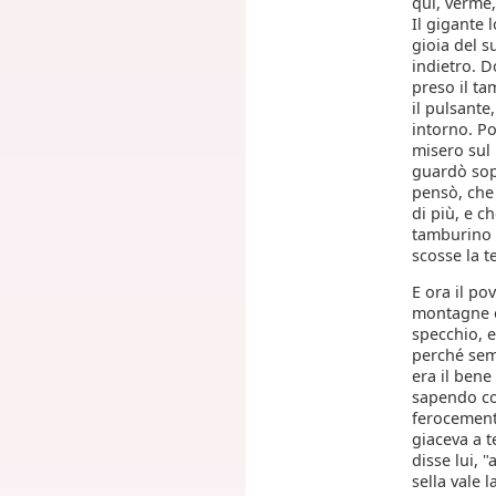
qui, verme,"
Il gigante 
gioia del s
indietro. D
preso il ta
il pulsante
intorno. Po
misero sul 
guardò sop
pensò, che 
di più, e c
tamburino 
scosse la t
E ora il po
montagne er
specchio, e
perché sem
era il bene
sapendo co
ferocemente
giaceva a t
disse lui, 
sella vale 