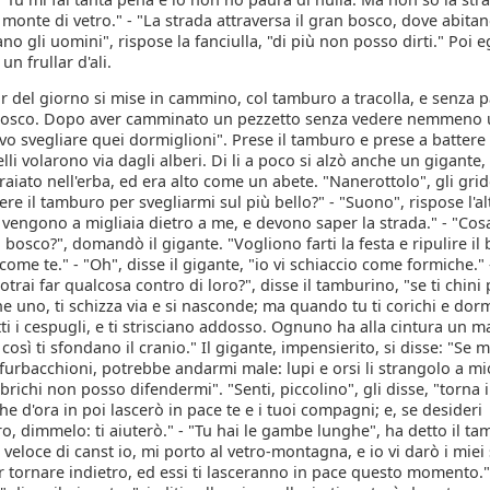
monte di vetro." - "La strada attraversa il gran bosco, dove abitano
o gli uomini", rispose la fanciulla, "di più non posso dirti." Poi eg
un frullar d'ali.
r del giorno si mise in cammino, col tamburo a tracolla, e senza
 bosco. Dopo aver camminato un pezzetto senza vedere nemmeno 
o svegliare quei dormiglioni". Prese il tamburo e prese a battere 
elli volarono via dagli alberi. Di li a poco si alzò anche un gigante
aiato nell'erba, ed era alto come un abete. "Nanerottolo", gli grid
tere il tamburo per svegliarmi sul più bello?" - "Suono", rispose l'al
vengono a migliaia dietro a me, e devono saper la strada." - "Cos
 bosco?", domandò il gigante. "Vogliono farti la festa e ripulire il
ome te." - "Oh", disse il gigante, "io vi schiaccio come formiche." 
otrai far qualcosa contro di loro?", disse il tamburino, "se ti chini 
 uno, ti schizza via e si nasconde; ma quando tu ti corichi e dorm
tti i cespugli, e ti strisciano addosso. Ognuno ha alla cintura un m
e così ti sfondano il cranio." Il gigante, impensierito, si disse: "Se 
furbacchioni, potrebbe andarmi male: lupi e orsi li strangolo a mi
richi non posso difendermi". "Senti, piccolino", gli disse, "torna i
e d'ora in poi lascerò in pace te e i tuoi compagni; e, se desideri
ro, dimmelo: ti aiuterò." - "Tu hai le gambe lunghe", ha detto il ta
 veloce di canst io, mi porto al vetro-montagna, e io vi darò i mie
 tornare indietro, ed essi ti lasceranno in pace questo momento." 