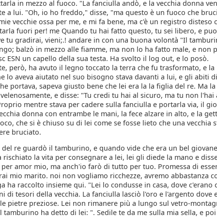
tarla in mezzo al fuoco. "La fanciulla andò, e la vecchia donna ve
e a lui. "Oh, io ho freddo," disse, "ma questo è un fuoco che bruc
 mie vecchie ossa per me, e mi fa bene, ma c'è un registro disteso
tarla fuori per! me Quando tu hai fatto questo, tu sei libero, e pu
 tu gradirai, vieni;.! andare in con una buona volontà "Il tambur
lungo; balzò in mezzo alle fiamme, ma non lo ha fatto male, e non 
ESN un capello della sua testa. Ha svolto il log out, e lo posò.
te, però, ha avuto il legno toccato la terra che fu trasformato, e la 
he lo aveva aiutato nel suo bisogno stava davanti a lui, e gli abiti d
 che portava, sapeva giusto bene che lei era la la figlia del re. Ma la
velenosamente, e disse: "Tu credi tu hai al sicuro, ma tu non l'hai
roprio mentre stava per cadere sulla fanciulla e portarla via, il gi
vecchia donna con entrambe le mani, la fece alzare in alto, e la get
uoco, che si è chiuso su di lei come se fosse lieto che una vecchia 
ere bruciato.
ia del re guardò il tamburino, e quando vide che era un bel giovane
rischiato la vita per consegnare a lei, lei gli diede la mano e disse
 per amor mio, ma anch'io farò di tutto per tuo. Promessa di esser
arai mio marito. noi non vogliamo ricchezze, avremo abbastanza c
ga ha raccolto insieme qui. "Lei lo condusse in casa, dove c'erano 
ni di tesori della vecchia. La fanciulla lasciò l'oro e l'argento dove 
le pietre preziose. Lei non rimanere più a lungo sul vetro-montag
 tamburino ha detto di lei: ". Sedile te da me sulla mia sella, e po