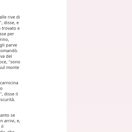
lle rive di
", disse, e
 trovato e
sse per
rino,
gli parve
, domandò.
iva del
 voce, "sono
 sul monte
carnicina
to
, disse il
scurità.
tanto se
 arrivi, e,
il
ada, che