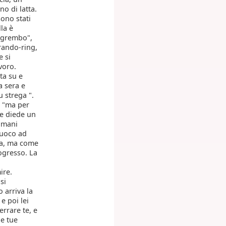
no di latta.
sono stati
la è
o grembo",
erando-ring,
e si
voro.
ta su e
a sera e
u strega ".
, "ma per
le diede un
Domani
fuoco ad
gna, ma come
ogresso. La
ire.
si
o arriva la
 e poi lei
errare te, e
le tue