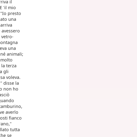
riva il
 'il mio
 "Io presto
cato una
 arriva
e avessero
 vetro-
 montagna
ceva una
 né animali;
a molto
la terza
a gli
sa voleva.
" disse la
"Io non ho
asciò
 quando
 tamburino,
eve averlo
osti fianco
rano,"
lato tutta
che se