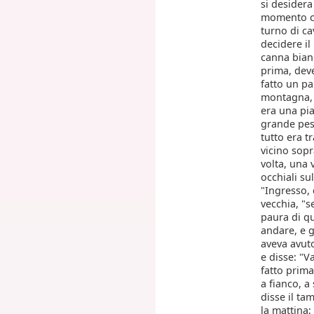
si desidera
momento che
turno di ca
decidere il
canna bianc
prima, deve
fatto un pa
montagna, e
era una pia
grande pesc
tutto era t
vicino sopr
volta, una 
occhiali su
"Ingresso, 
vecchia, "s
paura di qu
andare, e g
aveva avuto
e disse: "V
fatto prima
a fianco, a
disse il ta
la mattina