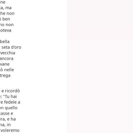
nne
ia, ma
 che non
oi ben
ino non
poteva
bella
i seta d'oro
 vecchia
 ancora
ovane
tò nelle
strega
 e ricordò
: "Tu hai
e fedele a
on quello
casse e
era, e ha
na, in
i voleremo