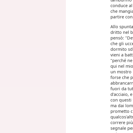
conduce al 
che mangian
partire con 
Allo spunta
dritto nel
pensò: "Dev
che gli ucc
dormito sdr
vieni a bat
"perché ne 
qui nel mio
un mostro c
forse che p
abbrancarne
fuori da tu
d'acciaio, 
con questi 
ma dai lomb
prometto ch
qualcos'alt
correre più
segnale per