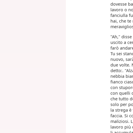
dovesse bal
lavoro o no
fanciulla f
hai, che te
meraviglio
"Ah," disse
uscito a cer
farò andare 
Tu sei sta
nuovo, sarà
due volte. 
detto:. "Al
nebbia bian
fianco cias
con stupore
con quelli 
che tutto d
solo per po
la strega è
faccia. Si 
maliziosi. 
lavoro più 
li accumula