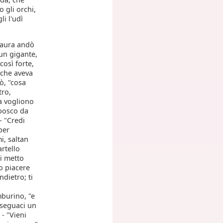
 gli orchi,
li l'udì
 paura andò
un gigante,
così forte,
, che aveva
ò, "cosa
tro,
a vogliono
 bosco da
- "Credi
per
i, saltan
artello
mi metto
o piacere
ndietro; ti
mburino, "e
i seguaci un
- "Vieni