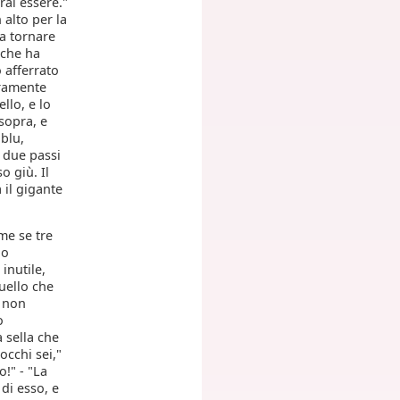
rrai essere."
 alto per la
 a tornare
 che ha
o afferrato
gramente
llo, e lo
sopra, e
blu,
o due passi
o giù. Il
il gigante
me se tre
no
inutile,
uello che
, non
o
 sella che
occhi sei,"
o!" - "La
 di esso, e