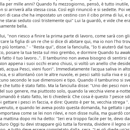
la per mille anni? Quando fu mezzogiorno, pensò, è tutto inutile, 
n si arriverà alla stessa cosa. Così egli rinunciò e si sedette. Poi 
uori di casa che ha impostato un cestino con il cibo prima di lui, e 
 ne starai seduto così tristemente qui" Lui la guardò, e vide che er
samente bella.
 lui, "non riesco a finire la prima parte di lavoro, come sarà con gli
care la figlia di un re che si dice di abitare qui, ma io non l'ho trov
più lontano." - "Resta qui", disse la fanciulla, "Io ti aiuterò dal tuo
nco, posare la tua testa sul mio grembo, e dormire Quando tu awak
 fatto il tuo lavoro..". Il tamburino non aveva bisogno di sentirsi 
Non appena i suoi occhi erano chiusi, si voltò un anello che desid
zati, acqua Pesci, vieni fuori". Immediatamente l'acqua saliva in al
ca, e si allontanò con le altre nuvole, ei pesci saltò sulla riva e si
cuno secondo le sue dimensioni e tipo. Quando il tamburino si sve
 che tutto è stato fatto. Ma la fanciulla disse: "Uno dei pesci non 
del suo genere, ma piuttosto solo, quando la vecchia viene a-nott
omandò è stato fatto, lei ti chiederà: Che cosa è questo ? pesce sd
i gettare i pesci in faccia, e dire: Questo è per te, vecchia strega ".
 venuto, e quando lei aveva posto questa domanda, ha gettato i pe
comportava come se lei non rilevi, e non disse nulla, ma guardò co
La mattina dopo mi ha detto: "Ieri era troppo facile per te, devo dar
duro Oggi tu devi strappare giù tutta la foresta, dividere il legno i
no, e tutto deve essere completato dalla. sera. "Lei gli diede un'as