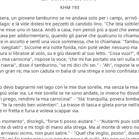
KHM 193
sera, un giovane tamburino se ne andava solo per i campi, arrivò a
lago; e là vide distesi tre pezzetti di candido lino. "Che tela sottile!
ne mise uno in tasca. Andò a casa, non pensò più a quel che aveva
 Stava per addormentarsi, quando gli parve che qualcuno lo chiama
te in ascolto e sentì una voce sommessa, che lo chiamava: "Tambu
 svegliati!". Siccome era notte fonda, non potè veder nessuno ma 
ura si librasse al volo, su e giù davanti al suo letto. "Cosa vuoi?"
 mia carnicina", rispose la voce, "che mi hai portato via ieri sulla r
 riavrai", disse il tamburino, "se mi dici chi sei." - "Ah", rispose la
i un gran re; ma son caduta in balia di una strega e sono confinata
o devo bagnarmi nel lago con le mie due sorelle, ma senza la mia 
iù volar via. Le mie sorelle se ne sono andate, io invece ho dovu
i prego, rendimi la mia carnicina!" - "Sta' tranquilla, povera bimba"
"te la rendo ben volentieri". La trasse di tasca e gliela porse nell'o
e in fretta e furia e voleva scappar via.
 momento", diss'egli, "forse ti posso aiutare." - "Aiutarmi puoi sol
nte di vetro e mi togli di mano alla strega. Ma al monte di vetro non
 arrivassi vicino, non puoi salire." - "Quel che voglio, posso", disse 
Tu mi fai tanta pena e io non ho paura di nulla. Ma non so la str