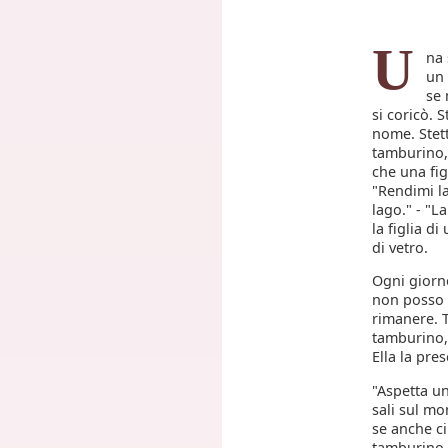
U
na 
un 
se 
si coricò.
nome. Stet
tamburino,
che una fig
"Rendimi la
lago." - "La
la figlia d
di vetro.
Ogni giorn
non posso p
rimanere. T
tamburino, 
Ella la pres
"Aspetta un
sali sul mo
se anche ci
tamburino "