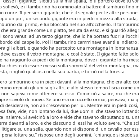
 disse il gigante; "siediti sulla mia spalla, io ti porterò dove tu vo
lo sollevò, e il tamburino ha cominciato a battere il tamburo fino in
uo cuore. Il pensiero gigante, che è il segnale per le altre persone
opo un po ', un secondo gigante era in piedi in mezzo alla strada,
mburino dal primo, e lui bloccato nel suo all'occhiello. Il tamburin
, che era grande come un piatto, tenuta da esso, e si guardò alle
i sono venuti ad un terzo gigante, che lo ha portato fuori all'occhie
bordo del cappello. Poi il tamburino camminava avanti e indietro 
ra gli alberi, e quando ha percepito una montagna in lontananza 
deve essere il vetro-montagna, e così è stato. Il gigante fatto sol
he ha raggiunto ai piedi della montagna, dove il gigante lo ha mess
ha chiesto di essere messo sulla sommità del vetro-montagna, ma 
esta, ringhiò qualcosa nella sua barba, e tornò nella foresta.
vero tamburino era in piedi davanti alla montagna, che era alto co
ano impilati gli uni sugli altri, e allo stesso tempo liscia come u
 non sapeva come ottenere su esso. Cominciò a salire, ma che era 
pre scivolò di nuovo. Se uno era un uccello ormai, pensava, ma q
 di desiderare, non ali crescevano per lui. Mentre era in piedi così
sa fare, vide, non lontano da lui, due uomini che stavano lottand
 insieme. Si avvicinò a loro e vide che stavano disputando su una
erra davanti a loro, e che ciascuno di essi ha voluto avere. "Che sci
"a litigare su una sella, quando non si dispone di un cavallo per ess
la pena lottare su," rispose uno degli uomini, "chiunque si siede su