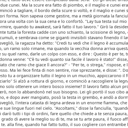
 due cunei. Ma la scure era fatto di piombo, e il maglio e cunei era
nciò a tagliare, il bordo della scure si voltò, e il maglio e cunei 
uori forma. Non sapeva come gestire, ma a metà giornata la fanciul
ra una volta con la sua cena e lo confortò. "Lay tua testa sul mi
ormire, quando tu awakest, sarà fatto il tuo lavoro." Girò la desid
ante tutta la foresta cadde con uno schianto, la scissione di legno, 
 cumuli, e sembrava come se giganti invisibili stavano finendo il la
vegliò, la ragazza ha detto: "Credi tu vedi che il legno è accumula
o, un ramo solo rimane, ma quando la vecchia donna arriva quest
e su quel ramo, darle un colpo con esso, e dire : Questo è per te, t
donna venne: "C'è tu vedi quanto sia facile il lavoro è stato!" disse
ciato che ramo che giace lì ancora?" - "Per te, o strega," rispose, e 
sso. Ma lei fece finta di non sentire, rise sprezzante, e disse: ". 
sto tu a organizzare tutto il legno in un mucchio, appiccarono il 
ciarlo" Si alzò a rottura di giorno, e cominciò a raccogliere la le
o solo ottenere un intero bosco insieme? Il lavoro fatto alcun pr
però, non lo abbandonò nel suo bisogno. Lei gli portò il suo cibo a
o, e dopo aver mangiato, posò la testa in grembo, e andò a dorm
vegliò, l'intera catasta di legna ardeva in un enorme fiamma, che 
e sue lingue fuori nel cielo. "Ascoltami," disse la fanciulla, "quand
ti darò tutti i tipi di ordini, fare quello che chiede a te senza paura,
 grado di avere la meglio su di te, ma se tu arte paura, il fuoco aff
e. alla fine, quando hai fatto tutto, il suo cogliere con entrambe 