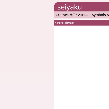
seiyaku
Crosses ✟✠X✥⊕+
Symbols &
< Precedente