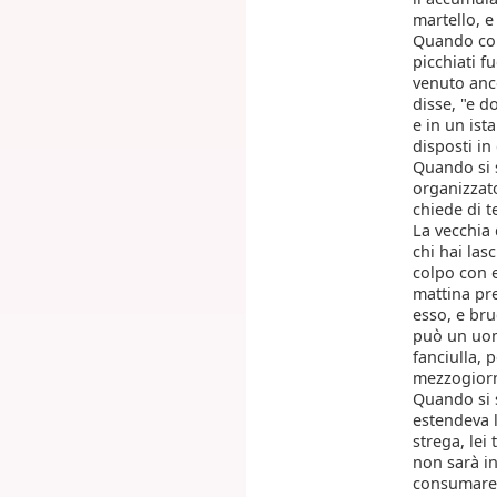
martello, e
Quando comi
picchiati f
venuto anco
disse, "e d
e in un ist
disposti in
Quando si s
organizzat
chiede di t
La vecchia 
chi hai las
colpo con e
mattina pre
esso, e bru
può un uom
fanciulla, 
mezzogiorn
Quando si s
estendeva l
strega, lei 
non sarà in
consumare t