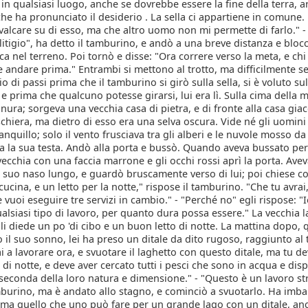
 in qualsiasi luogo, anche se dovrebbe essere la fine della terra, ar
 ha pronunciato il desiderio . La sella ci appartiene in comune. E
valcare su di esso, ma che altro uomo non mi permette di farlo." -
 litigio", ha detto il tamburino, e andò a una breve distanza e bloc
a nel terreno. Poi tornò e disse: "Ora correre verso la meta, e chi
 andare prima." Entrambi si mettono al trotto, ma difficilmente s
io di passi prima che il tamburino si girò sulla sella, si è voluto sul
 prima che qualcuno potesse girarsi, lui era lì. Sulla cima della
nura; sorgeva una vecchia casa di pietra, e di fronte alla casa gia
hiera, ma dietro di esso era una selva oscura. Vide né gli uomini
ranquillo; solo il vento frusciava tra gli alberi e le nuvole mosso d
a la sua testa. Andò alla porta e bussò. Quando aveva bussato per 
vecchia con una faccia marrone e gli occhi rossi aprì la porta. Avev
l suo naso lungo, e guardò bruscamente verso di lui; poi chiese co
cucina, e un letto per la notte," rispose il tamburino. "Che tu avrai,
e vuoi eseguire tre servizi in cambio." - "Perché no" egli rispose: 
alsiasi tipo di lavoro, per quanto dura possa essere." La vecchia l
li diede un po 'di cibo e un buon letto di notte. La mattina dopo,
 il suo sonno, lei ha preso un ditale da dito rugoso, raggiunto al
ai a lavorare ora, e svuotare il laghetto con questo ditale, ma tu d
 di notte, e deve aver cercato tutti i pesci che sono in acqua e disp
 seconda della loro natura e dimensione." - "Questo è un lavoro st
mburino, ma è andato allo stagno, e cominciò a svuotarlo. Ha imbal
; ma quello che uno può fare per un grande lago con un ditale, an