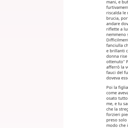
mani, e but
furtivament
riscalda le
brucia, por
andare dove
riflette a 
nemmeno sc 
Difficilmen
fanciulla c
e brillanti
donna rise 
ottenuto" P
afferrò la 
fauci del f
doveva ess
Poi la figl
come aveva 
osato tutto
me, e tu s
che la stre
forzieri pie
preso solo 
modo che il