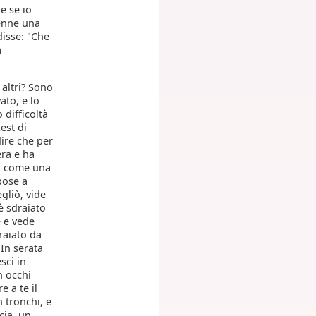
e se io
venne una
disse: "Che
a
 altri? Sono
ato, e lo
 difficoltà
est di
dire che per
era e ha
to come una
 pose a
gliò, vide
è sdraiato
e e vede
raiato da
 In serata
sci in
n occhi
e a te il
n tronchi, e
cia, un