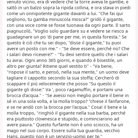
venuto vicino, era di vedere che la torre aveva le gambe, e
saltò in un balzo sopra la ripida collina, e ora stava in piedi
come un onnipotente gigante davanti a lui. "Che fai qui
vogliono, tu gamba minuscola mosca?" gridò il gigante,
con una voce come se fosse tuonava da ogni parte. Il sarto
piagnucolò, "Voglio solo guardare su e vedere se riesco a
guadagnare un po 'di pane per me, in questa foresta." Se
questo è ciò che tu sei dopo, "disse il gigante," tu puoi
avere un posto con me." - "Se deve essere, perché no? Che
i salari devo ricevere?" - "Tu devi sentire quello che i salari
tu avrai. Ogni anno 365 giorni, e quando è bisestile, un
altro per giunta? Ritiene quel vestito ti" - "Va bene,
"rispose il sarto, e pensò, nella sua mente," un uomo deve
tagliare il cappotto secondo la sua stoffa; Cercherò di
scappare il più velocemente che posso "Su questo il
gigante gli disse:" Va ', poco ragamuffin, e portami una
brocca d'acqua." - "Se avessi non meglio portare il bene in
sé in una sola volta, e la molla troppo? "chiese il fanfarone,
e se ne andò con la brocca per l'acqua." Cosa! il bene e la
molla troppo, "ringhiò il gigante nella sua barba, perché
era piuttosto clownesca e stupido, e cominciarono ad
avere paura." Questo furfante non è uno sciocco, ha un
mago nel suo corpo. Essere sulla tua guardia, vecchio
Hans, questo non è un servizio-uomo per te."