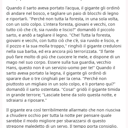
Quando il sarto aveva portato l'acqua, il gigante gli ordinò
di andare nel bosco, e tagliare un paio di blocchi di legno
e riportarli. "Perché non tutta la foresta, in una sola volta,
con un solo colpo. L'intera foresta, giovani e vecchi, con
tutto ciò che c'è, sia ruvido e liscio?" domandò il piccolo
sarto, e andò a tagliare il legno. "Che! Tutta la foresta,
giovani e vecchi, con tutto ciò che c'è, sia ruvido e liscio, e
il pozzo e la sua molla troppo," ringhiò il gigante creduloni
nella sua barba, ed era ancora più terrorizzata. "Il fante
può fare molto di più che cuocere le mele, e dispone di un
mago nel suo corpo. Essere sulla tua guardia, vecchio
Hans, questo non è un servizio-uomo per te!" Quando il
sarto aveva portato la legna, il gigante gli ordinò di
sparare due o tre cinghiali per la cena. "Perché non
piuttosto un migliaio in un solo colpo, e li portano qui?"
domandò il sarto ostentata. "Cosa!" gridò il gigante timida
in grande terrore; "Lasciate bene da solo questa notte, e
sdraiarsi a riposare."
Il gigante era così terribilmente allarmato che non riusciva
a chiudere occhio per tutta la notte per pensare quale
sarebbe il modo migliore per sbarazzarsi di questo
stregone maledetto di un servo. Il tempo porta consiglio.