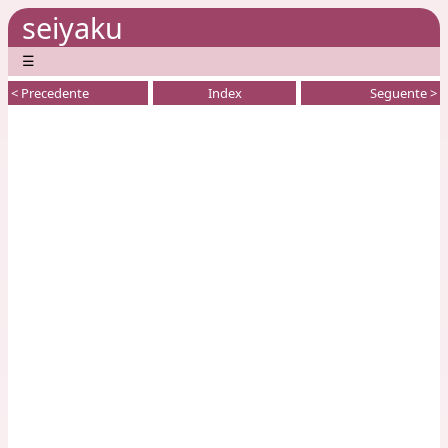
seiyaku
☰
< Precedente
Index
Seguente >