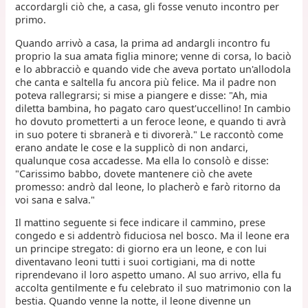
accordargli ciò che, a casa, gli fosse venuto incontro per
primo.
Quando arrivò a casa, la prima ad andargli incontro fu
proprio la sua amata figlia minore; venne di corsa, lo baciò
e lo abbracciò e quando vide che aveva portato un'allodola
che canta e saltella fu ancora più felice. Ma il padre non
poteva rallegrarsi; si mise a piangere e disse: "Ah, mia
diletta bambina, ho pagato caro quest'uccellino! In cambio
ho dovuto prometterti a un feroce leone, e quando ti avrà
in suo potere ti sbranerà e ti divorerà." Le raccontò come
erano andate le cose e la supplicò di non andarci,
qualunque cosa accadesse. Ma ella lo consolò e disse:
"Carissimo babbo, dovete mantenere ciò che avete
promesso: andrò dal leone, lo placherò e farò ritorno da
voi sana e salva."
Il mattino seguente si fece indicare il cammino, prese
congedo e si addentrò fiduciosa nel bosco. Ma il leone era
un principe stregato: di giorno era un leone, e con lui
diventavano leoni tutti i suoi cortigiani, ma di notte
riprendevano il loro aspetto umano. Al suo arrivo, ella fu
accolta gentilmente e fu celebrato il suo matrimonio con la
bestia. Quando venne la notte, il leone divenne un