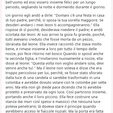
bell'uomo ed essi vissero insieme felici per un lungo
periodo, vegliando la notte e dormendo durante il giorno.
Un giorno egli andò a dirle: "Domani c'è una festa in casa
di tuo padre, perché, si sposa la tua sorella maggiore. Se
desideri andarci i miei leoni ti accompagneranno." Ella
rispose di sì poiché, desiderava rivedere il padre; e andò
scortata dai leoni. Al suo arrivo la gioia fu grande, poiché,
tutti avevano creduto che fosse morta da un pezzo,
sbranata dal leone. Ella invece raccontò che stava molto
bene, e rimase insieme a loro per tutto il tempo delle
nozze, poi fece ritorno nel bosco Quando si sposò anche
la seconda figlia, e l'invitarono nuovamente a nozze, ella
disse al leone: "Questa volta non voglio andare sola, devi
venire anche tu!." Ma il leone non voleva e disse che era
troppo pericoloso per lui, perché, se fosse stato sfiorato
dalla luce di una candela si sarebbe trasformato in una
colomba e avrebbe dovuto volare con le colombe per sette
anni. Ma ella non gli diede pace dicendo che lo avrebbe
protetto e preservato da ogni luce. Così partirono insieme,
portando anche il loro piccino. Ella fece costruire una
stanza dai muri così spessi e massicci che nessuna luce
poteva penetrarvi; là doveva stare il principe quando
avrebbero acceso le fiaccole nuziali. Ma la porta era fatta