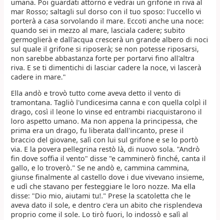
umana. Poi guardati attorno e vedrai un grifone in riva al
mar Rosso; saltagli sul dorso con il tuo sposo: l'uccello vi
porterà a casa sorvolando il mare. Eccoti anche una noce:
quando sei in mezzo al mare, lasciala cadere; subito
germoglierà e dall'acqua crescerà un grande albero di noci
sul quale il grifone si riposerà; se non potesse riposarsi,
non sarebbe abbastanza forte per portarvi fino all'altra
riva. E se ti dimentichi di lasciar cadere la noce, vi lascerà
cadere in mare."
Ella andò e trovò tutto come aveva detto il vento di
tramontana. Tagliò l'undicesima canna e con quella colpì il
drago, così il leone lo vinse ed entrambi riacquistarono il
loro aspetto umano. Ma non appena la principessa, che
prima era un drago, fu liberata dall'incanto, prese il
braccio del giovane, salì con lui sul grifone e se lo portò
via. E la povera pellegrina restò là, di nuovo sola. "Andrò
fin dove soffia il vento" disse "e camminerò finché, canta il
gallo, e lo troverò." Se ne andò e, cammina cammina,
giunse finalmente al castello dove i due vivevano insieme,
e udì che stavano per festeggiare le loro nozze. Ma ella
disse: "Dio mio, aiutami tu!." Prese la scatoletta che le
aveva dato il sole, e dentro c'era un abito che risplendeva
proprio come il sole. Lo tirò fuori, lo indossò e salì al