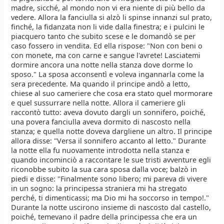
madre, sicché, al mondo non vi era niente di più bello da
vedere. Allora la fanciulla si alzò li spinse innanzi sul prato,
finché, la fidanzata non li vide dalla finestra; e i pulcini le
piacquero tanto che subito scese e le domandò se per
caso fossero in vendita. Ed ella rispose: "Non con beni o
con monete, ma con carne e sangue l'avrete! Lasciatemi
dormire ancora una notte nella stanza dove dorme lo
sposo." La sposa acconsentì e voleva ingannarla come la
sera precedente. Ma quando il principe andò a letto,
chiese al suo cameriere che cosa era stato quel mormorare
e quel sussurrare nella notte. Allora il cameriere gli
raccontò tutto: aveva dovuto dargli un sonnifero, poiché,
una povera fanciulla aveva dormito di nascosto nella
stanza; e quella notte doveva dargliene un altro. Il principe
allora disse: "Versa il sonnifero accanto al letto." Durante
la notte ella fu nuovamente introdotta nella stanza e
quando incominciò a raccontare le sue tristi avventure egli
riconobbe subito la sua cara sposa dalla voce; balzò in
piedi e disse: "Finalmente sono libero; mi pareva di vivere
in un sogno: la principessa straniera mi ha stregato
perché, ti dimenticassi; ma Dio mi ha soccorso in tempo!."
Durante la notte uscirono insieme di nascosto dal castello,
poiché, temevano il padre della principessa che era un