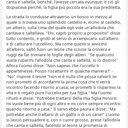
canta e saltella, benché, l'avesse cercata ovunque; e ciò gli
dispiaceva perché, la figlia più piccola era la sua prediletta.
La strada lo condusse attraverso un bosco in mezzo al
quale si trovava uno splendido castello e, vicino al castello,
un albero, sulla cima del quale egli vide un'allodola che
cantava e saltellava. "Ehi, capiti proprio a proposito!" disse
tutto contento, e gridò al servo di arrampicarsi sull'albero
e di catturare l'uccellino. Ma come questi si avvicinò
all'albero, saltò fuori un leone che scosse la criniera e
ruggì da far tremare le foglie degli alberi. "Se qualcuno
vuole rubarmi l'allodola che canta e saltella, io lo divoro!"
Allora l'uomo disse: "Non sapevo che l'uccello ti
appartenesse. Posso riscattarmi in qualche maniera?" -
"No" rispose il leone "non vi è nulla che possa salvarti se
non prometti di accordarmi la prima cosa che ti verrà
incontro facendo ritorno a casa; se prometti ti risparmio la
vita e ti regalo pure l'uccello per tua figlia." Ma l'uomo
rifiutò e disse: "Potrebbe trattarsi della mia figlia minore:
mi vuole bene più di ogni altro e mi corre sempre incontro
quando ritorno a casa." Il servo ebbe paura e disse: "Ma
potrebbe anche trattarsi di un gatto o di un cane!" L'uomo
si lasciò persuadere e, con il cuore grosso, prese l'allodola
che canta e saltella, facendo al leone la promessa di