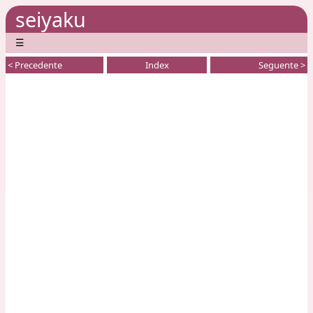
seiyaku
☰
< Precedente
Index
Seguente >