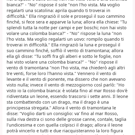
bianca?" - "No" rispose il sole "non l'ho vista. Ma voglio
regalarti una scatolina: aprila quando ti troverai in
difficoltà." Ella ringraziò il sole e proseguì il suo cammino
finché, si fece sera e apparve la luna; allora ella chiese: "Tu
splendi tutta la notte per campi e per boschi; non hai visto
volare una colomba bianca?" - "No" rispose la luna "non
l'ho vista. Ma voglio regalarti un uovo: rompilo quando ti
troverai in difficoltà." Ella ringraziò la luna e proseguì il
suo cammino finché, soffiò il vento di tramontana; allora
ella gli disse: "Tu soffi fra gli alberi e sotto le foglie, non
hai visto volare una colomba bianca?" - "No" rispose il
vento di tramontana "non l'ho vista, ma chiederò agli altri
tre venti, forse loro l'hanno vista." Vennero il vento di
levante e il vento di ponente, ma dissero che non avevano
visto nulla; invece il vento di mezzogiorno così parlò: "Ho
visto io la colomba bianca: è volata fino al mar Rosso dov'è
ridiventata un leone, essendo trascorsi i sette anni. Il leone
sta combattendo con un drago, ma il drago è una
principessa stregata." Allora il vento di tramontana le
disse: "Voglio darti un consiglio: va' fino al mar Rosso,
sulla riva destra ci sono delle grosse canne, contale, taglia
l'undicesima e con quella colpisci il drago; allora il leone
potrà vincerlo e tutti e due riacquisteranno la loro figura