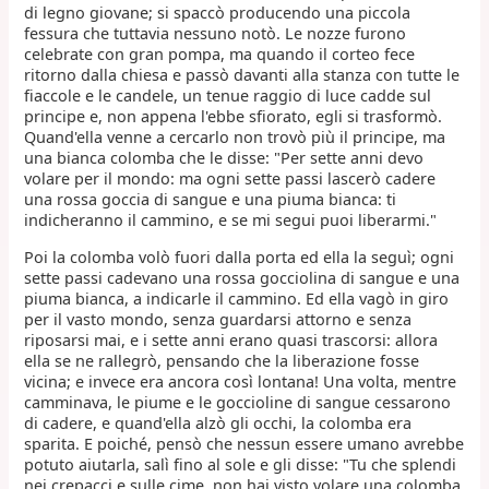
di legno giovane; si spaccò producendo una piccola
fessura che tuttavia nessuno notò. Le nozze furono
celebrate con gran pompa, ma quando il corteo fece
ritorno dalla chiesa e passò davanti alla stanza con tutte le
fiaccole e le candele, un tenue raggio di luce cadde sul
principe e, non appena l'ebbe sfiorato, egli si trasformò.
Quand'ella venne a cercarlo non trovò più il principe, ma
una bianca colomba che le disse: "Per sette anni devo
volare per il mondo: ma ogni sette passi lascerò cadere
una rossa goccia di sangue e una piuma bianca: ti
indicheranno il cammino, e se mi segui puoi liberarmi."
Poi la colomba volò fuori dalla porta ed ella la seguì; ogni
sette passi cadevano una rossa gocciolina di sangue e una
piuma bianca, a indicarle il cammino. Ed ella vagò in giro
per il vasto mondo, senza guardarsi attorno e senza
riposarsi mai, e i sette anni erano quasi trascorsi: allora
ella se ne rallegrò, pensando che la liberazione fosse
vicina; e invece era ancora così lontana! Una volta, mentre
camminava, le piume e le goccioline di sangue cessarono
di cadere, e quand'ella alzò gli occhi, la colomba era
sparita. E poiché, pensò che nessun essere umano avrebbe
potuto aiutarla, salì fino al sole e gli disse: "Tu che splendi
nei crepacci e sulle cime, non hai visto volare una colomba