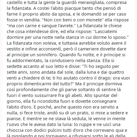
castello e tutta la gente la guardò meravigliata, compresa
la fidanzata. A costei l'abito piacque tanto che pensò di
farne il proprio abito da sposa, e le domandò se per caso
fosse in vendita. "Non con beni o con monete" ella rispose
"ma con carne e sangue l'avrete." La fidanzata le chiese
che cosa intendesse dire, ed ella rispose: "Lasciatemi
dormire per una notte nella stanza in cui dorme lo sposo."
La fidanzata non voleva, e tuttavia avrebbe voluto avere il
vestito e infine acconsentì, però il cameriere dovette dare
al principe un sonnifero. Quando fu notte, e il principe si
fu addormentato, la condussero nella stanza. Ella si
sedette accanto al suo letto e disse: "Ti ho seguito per
sette anni, sono andata dal sole, dalla luna e dai quattro
venti a chiedere di te; ti ho aiutato contro il drago: ora vuoi
proprio dimenticarmi del tutto?" Ma il principe dormiva
così profondamente che gli parve soltanto di sentire là
fuori il vento sussurrare fra gli abeti. Allo spuntar del
giorno, ella fu ricondotta fuori e dovette consegnare
l'abito d'oro. E poiché, anche questo non era servito a
nulla, si fece triste, andò su di un prato, si mise a sedere e
pianse. E mentre se ne stava là seduta, le venne in mente
l'uovo che le aveva dato la luna: lo ruppe e ne uscì una
chioccia con dodici pulcini tutti d'oro che correvano qua e
là pigolando e poi tornavano a rifugiarsi sotto le ali della