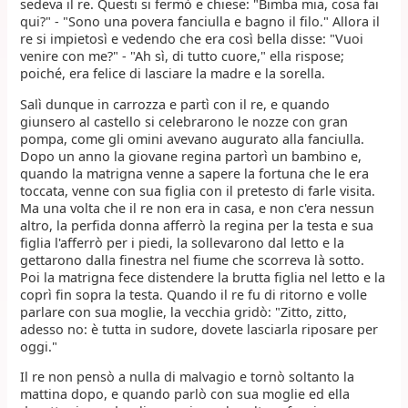
sedeva il re. Questi si fermò e chiese: "Bimba mia, cosa fai
qui?" - "Sono una povera fanciulla e bagno il filo." Allora il
re si impietosì e vedendo che era così bella disse: "Vuoi
venire con me?" - "Ah sì, di tutto cuore," ella rispose;
poiché, era felice di lasciare la madre e la sorella.
Salì dunque in carrozza e partì con il re, e quando
giunsero al castello si celebrarono le nozze con gran
pompa, come gli omini avevano augurato alla fanciulla.
Dopo un anno la giovane regina partorì un bambino e,
quando la matrigna venne a sapere la fortuna che le era
toccata, venne con sua figlia con il pretesto di farle visita.
Ma una volta che il re non era in casa, e non c'era nessun
altro, la perfida donna afferrò la regina per la testa e sua
figlia l'afferrò per i piedi, la sollevarono dal letto e la
gettarono dalla finestra nel fiume che scorreva là sotto.
Poi la matrigna fece distendere la brutta figlia nel letto e la
coprì fin sopra la testa. Quando il re fu di ritorno e volle
parlare con sua moglie, la vecchia gridò: "Zitto, zitto,
adesso no: è tutta in sudore, dovete lasciarla riposare per
oggi."
Il re non pensò a nulla di malvagio e tornò soltanto la
mattina dopo, e quando parlò con sua moglie ed ella