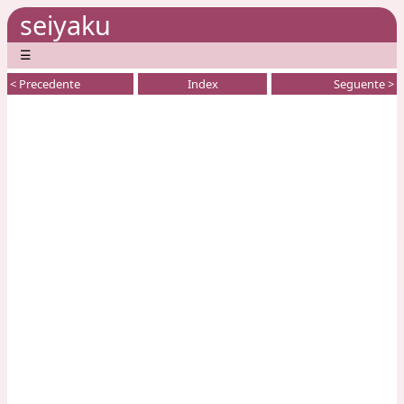
seiyaku
☰
< Precedente
Index
Seguente >