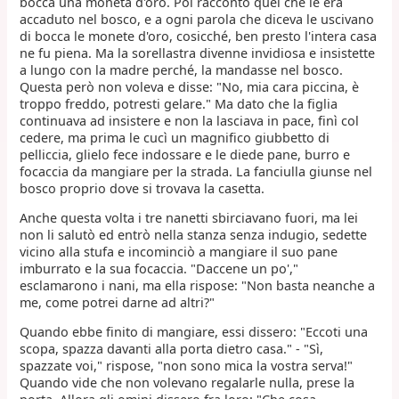
bocca una moneta d'oro. Poi raccontò quel che le era
accaduto nel bosco, e a ogni parola che diceva le uscivano
di bocca le monete d'oro, cosicché, ben presto l'intera casa
ne fu piena. Ma la sorellastra divenne invidiosa e insistette
a lungo con la madre perché, la mandasse nel bosco.
Questa però non voleva e disse: "No, mia cara piccina, è
troppo freddo, potresti gelare." Ma dato che la figlia
continuava ad insistere e non la lasciava in pace, finì col
cedere, ma prima le cucì un magnifico giubbetto di
pelliccia, glielo fece indossare e le diede pane, burro e
focaccia da mangiare per la strada. La fanciulla giunse nel
bosco proprio dove si trovava la casetta.
Anche questa volta i tre nanetti sbirciavano fuori, ma lei
non li salutò ed entrò nella stanza senza indugio, sedette
vicino alla stufa e incominciò a mangiare il suo pane
imburrato e la sua focaccia. "Daccene un po',"
esclamarono i nani, ma ella rispose: "Non basta neanche a
me, come potrei darne ad altri?"
Quando ebbe finito di mangiare, essi dissero: "Eccoti una
scopa, spazza davanti alla porta dietro casa." - "Sì,
spazzate voi," rispose, "non sono mica la vostra serva!"
Quando vide che non volevano regalarle nulla, prese la