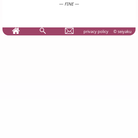
— FINE —
privacy policy
© seiyaku