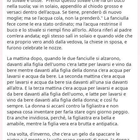
lo stivale e disse: "Prendi questo stivale che ha un buco
nella suola; vai in solaio, appendilo al chiodo grosso e
versaci dentro dell'acqua. Se tiene, prenderò di nuovo
moglie; ma se l'acqua cola, non la prenderò." La fanciulla
fece come le era stato ordinato; ma l'acqua restrinse il
buco e lo stivale si riempì fino all'orlo. Allora riferì al padre
com'era andata; egli stesso salì in solaio e quando vide che
era proprio vero andò dalla vedova, la chiese in sposa, e
furono celebrate le nozze.
La mattina dopo, quando le due fanciulle si alzarono,
davanti alla figlia dell'uomo c'era latte per lavarsi e vino da
bere mentre davanti alla figlia della donna c'era acqua per
lavarsi e acqua da bere. La seconda mattina c'era acqua
per lavarsi e acqua da bere sia davanti all'una sia davanti
all'altra. E la terza mattina c'era acqua per lavarsi e acqua
da bere davanti alla figlia dell'uomo, e latte per lavarsi e
vino da bere davanti alla figlia della donna; e così fu
sempre. La donna si accanì contro la figliastra e non
sapeva cosa inventare per farla stare ogni giorno peggio.
Era anche invidiosa, perché, la figliastra era bella e
amabile, mentre la figlia vera era brutta e antipatica.
Una volta, d'inverno, che c'era un gelo da spaccare le
pietre e il monte e la valle erano coperti di neve, la donna