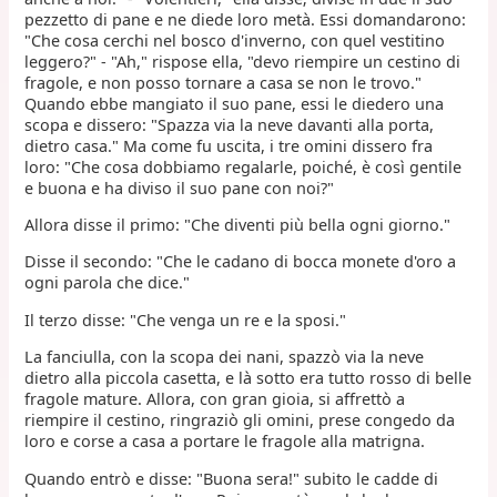
pezzetto di pane e ne diede loro metà. Essi domandarono:
"Che cosa cerchi nel bosco d'inverno, con quel vestitino
leggero?" - "Ah," rispose ella, "devo riempire un cestino di
fragole, e non posso tornare a casa se non le trovo."
Quando ebbe mangiato il suo pane, essi le diedero una
scopa e dissero: "Spazza via la neve davanti alla porta,
dietro casa." Ma come fu uscita, i tre omini dissero fra
loro: "Che cosa dobbiamo regalarle, poiché, è così gentile
e buona e ha diviso il suo pane con noi?"
Allora disse il primo: "Che diventi più bella ogni giorno."
Disse il secondo: "Che le cadano di bocca monete d'oro a
ogni parola che dice."
Il terzo disse: "Che venga un re e la sposi."
La fanciulla, con la scopa dei nani, spazzò via la neve
dietro alla piccola casetta, e là sotto era tutto rosso di belle
fragole mature. Allora, con gran gioia, si affrettò a
riempire il cestino, ringraziò gli omini, prese congedo da
loro e corse a casa a portare le fragole alla matrigna.
Quando entrò e disse: "Buona sera!" subito le cadde di