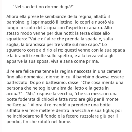
"Nel suo lettino dorme di già!"
Allora ella prese le sembianze della regina, allattò il
bambino, gli sprimacciò il lettino, lo coprì e nuotò via
lungo lo scolo dell'acqua con l'aspetto di anatra. Allo
stesso modo venne per due notti; la terza disse allo
sguattero: "Vai e di' al re che prenda la spada e, sulla
soglia, la brandisca per tre volte sul mio capo." Lo
sguattero corse a dirlo al re; questi venne con la sua spada
e la brandì tre volte sullo spettro, e alla terza volta gli
apparve la sua sposa, viva e sana come prima.
Il re era felice ma tenne la regina nascosta in una camera
fino alla domenica, giorno in cui il bambino doveva essere
battezzato. Dopo il battesimo, disse: "Che cosa merita una
persona che ne toglie un'altra dal letto e la getta in
acqua?" - "Ah," rispose la vecchia, "che sia messa in una
botte foderata di chiodi e fatta rotolare giù per il monte
nell'acqua." Allora il re mandò a prendere una botte
siffatta e vi fece mettere dentro la vecchia e sua figlia; poi
ne inchiodarono il fondo e la fecero ruzzolare giù per il
pendio, fin che rotolò nel fiume.