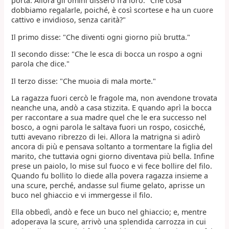
porta. Allora gli omini dissero fra loro: "Che cosa
dobbiamo regalarle, poiché, è così scortese e ha un cuore
cattivo e invidioso, senza carità?"
Il primo disse: "Che diventi ogni giorno più brutta."
Il secondo disse: "Che le esca di bocca un rospo a ogni
parola che dice."
Il terzo disse: "Che muoia di mala morte."
La ragazza fuori cercò le fragole ma, non avendone trovata
neanche una, andò a casa stizzita. E quando aprì la bocca
per raccontare a sua madre quel che le era successo nel
bosco, a ogni parola le saltava fuori un rospo, cosicché,
tutti avevano ribrezzo di lei. Allora la matrigna si adirò
ancora di più e pensava soltanto a tormentare la figlia del
marito, che tuttavia ogni giorno diventava più bella. Infine
prese un paiolo, lo mise sul fuoco e vi fece bollire del filo.
Quando fu bollito lo diede alla povera ragazza insieme a
una scure, perché, andasse sul fiume gelato, aprisse un
buco nel ghiaccio e vi immergesse il filo.
Ella obbedì, andò e fece un buco nel ghiaccio; e, mentre
adoperava la scure, arrivò una splendida carrozza in cui