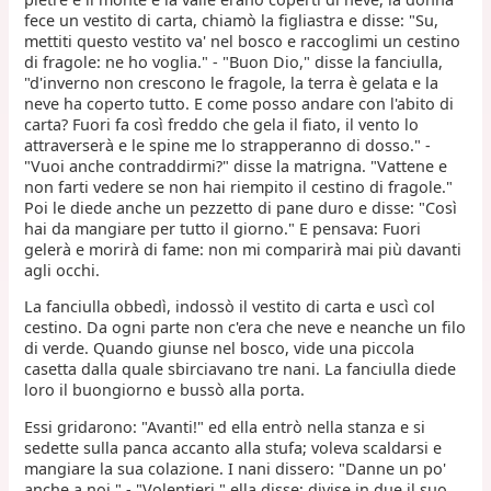
fece un vestito di carta, chiamò la figliastra e disse: "Su,
mettiti questo vestito va' nel bosco e raccoglimi un cestino
di fragole: ne ho voglia." - "Buon Dio," disse la fanciulla,
"d'inverno non crescono le fragole, la terra è gelata e la
neve ha coperto tutto. E come posso andare con l'abito di
carta? Fuori fa così freddo che gela il fiato, il vento lo
attraverserà e le spine me lo strapperanno di dosso." -
"Vuoi anche contraddirmi?" disse la matrigna. "Vattene e
non farti vedere se non hai riempito il cestino di fragole."
Poi le diede anche un pezzetto di pane duro e disse: "Così
hai da mangiare per tutto il giorno." E pensava: Fuori
gelerà e morirà di fame: non mi comparirà mai più davanti
agli occhi.
La fanciulla obbedì, indossò il vestito di carta e uscì col
cestino. Da ogni parte non c'era che neve e neanche un filo
di verde. Quando giunse nel bosco, vide una piccola
casetta dalla quale sbirciavano tre nani. La fanciulla diede
loro il buongiorno e bussò alla porta.
Essi gridarono: "Avanti!" ed ella entrò nella stanza e si
sedette sulla panca accanto alla stufa; voleva scaldarsi e
mangiare la sua colazione. I nani dissero: "Danne un po'
anche a noi." - "Volentieri," ella disse; divise in due il suo