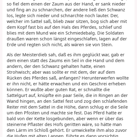
so fiel dem einen der Zaum aus der Hand, er sank nieder
und fing an zu schnarchen, der andere ließ den Schwanz
los, legte sich nieder und schnarchte noch lauter. Der,
welcher im Sattel saß, blieb zwar sitzen, bog sich aber mit
dem Kopf fast bis auf den Hals des Pferdes, schlief und
blies mit dem Mund wie ein Schmiedebalg. Die Soldaten
draußen waren schon längst eingeschlafen, lagen auf der
Erde und regten sich nicht, als wären sie von Stein.
Als der Meisterdieb sah, daß es ihm geglückt war, gab er
dem einen statt des Zaums ein Seil in die Hand und dem
andern, der den Schwanz gehalten hatte, einen
Strohwisch; aber was sollte er mit dem, der auf dem
Rücken des Pferdes saß, anfangen? Herunterwerfen wollte
er ihn nicht, er hätte erwachen und ein Geschrei erheben
können. Er wußte aber guten Rat, er schnallte die
Sattelgurt auf, knüpfte ein paar Seile, die in Ringen an der
Wand hingen, an den Sattel fest und zog den schlafenden
Reiter mit dem Sattel in die Höhe, dann schlug er die Seile
um den Pfosten und machte sie fest. Das Pferd hatte er
bald von der Kette losgebunden, aber wenn er über das
steinerne Pflaster des Hofs geritten wäre, so hätte man
den Lärm im Schloß gehört. Er umwickelte ihm also zuvor
die Hufen mit alten Lappen, führte es dann vorsichtig