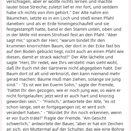
verschlagen, aber er wollte nichts lernen und machte
lauter böse Streiche; zuletzt lief er mir fort, und seitdem
habe ich nichts von ihm gehört." Der Alte nahm ein
Bäumchen, setzte es in ein Loch und stieß einen Pfahl
daneben: und als er Erde hineingeschaufelt und sie
festgestampft hatte, band er den Stamm unten, oben und
in der Mitte mit einem Strohseil fest an den Pfahl. "Aber
sagt mir," sprach der Herr, "warum bindet Ihr den
krummen knorrichten Baum, der dort in der Ecke fast bis
auf den Boden gebückt liegt, nicht auch an einen Pfahl wie
diesen, damit er strack wächst?" Der Alte lächelte und
sagte "Herr, Ihr redet, wie Ihrs versteht: man sieht wohl,
daß Ihr Euch mit der Gärtnerei nicht abgegeben habt. Der
Baum dort ist alt und verknorzt, den kann niemand mehr
gerad machen: Bäume muß man ziehen, solange sie jung
sind." - "Es ist wie bei Euerm Sohn," sagte der Fremde,
"hättet Ihr den gezogen, wie er noch jung war, so wäre er
nicht fortgelaufen; jetzt wird er auch hart und knorzig
geworden sein." - "Freilich," antwortete der Alte, "es ist
schon lange, seit er fortgegangen ist; er wird sich
verändert haben." - "Würdet Ihr ihn noch erkennen, wenn
er vor Euch träte?" fragte der Fremde. "Am Gesicht
schwerlich," antwortete der Bauer, "aber er hat ein Zeichen
an sich, ein Muttermal auf der Schulter, das wie eine Bohne