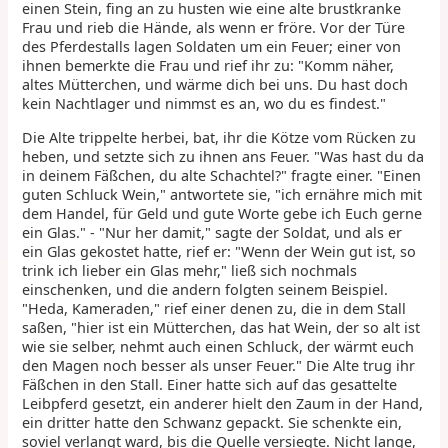
einen Stein, fing an zu husten wie eine alte brustkranke
Frau und rieb die Hände, als wenn er fröre. Vor der Türe
des Pferdestalls lagen Soldaten um ein Feuer; einer von
ihnen bemerkte die Frau und rief ihr zu: "Komm näher,
altes Mütterchen, und wärme dich bei uns. Du hast doch
kein Nachtlager und nimmst es an, wo du es findest."
Die Alte trippelte herbei, bat, ihr die Kötze vom Rücken zu
heben, und setzte sich zu ihnen ans Feuer. "Was hast du da
in deinem Fäßchen, du alte Schachtel?" fragte einer. "Einen
guten Schluck Wein," antwortete sie, "ich ernähre mich mit
dem Handel, für Geld und gute Worte gebe ich Euch gerne
ein Glas." - "Nur her damit," sagte der Soldat, und als er
ein Glas gekostet hatte, rief er: "Wenn der Wein gut ist, so
trink ich lieber ein Glas mehr," ließ sich nochmals
einschenken, und die andern folgten seinem Beispiel.
"Heda, Kameraden," rief einer denen zu, die in dem Stall
saßen, "hier ist ein Mütterchen, das hat Wein, der so alt ist
wie sie selber, nehmt auch einen Schluck, der wärmt euch
den Magen noch besser als unser Feuer." Die Alte trug ihr
Fäßchen in den Stall. Einer hatte sich auf das gesattelte
Leibpferd gesetzt, ein anderer hielt den Zaum in der Hand,
ein dritter hatte den Schwanz gepackt. Sie schenkte ein,
soviel verlangt ward, bis die Quelle versiegte. Nicht lange,