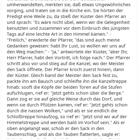
umherwandelten, merkten sie, daß etwas Ungewöhnliches
vorging, und traten sie in die Kirche ein. Sie hörten der
Predigt eine Weile zu, da stieß der Küster den Pfarrer an
und sprach: "Es wäre nicht übel, wenn wir die Gelegenheit
benutzten und zusammen vor dem Einbruch des jüngsten
Tags auf eine leichte Art in den Himmel kämen." -
"Freilich," erwiderte der Pfarrer, "das sind auch meine
Gedanken gewesen: habt Ihr Lust, so wollen wir uns auf
den Weg machen." - "Ja," antwortete der Küster, "aber Ihr,
Herr Pfarrer, habt den Vortritt, ich folge nach." Der Pfarrer
schritt also vor und stieg auf die Kanzel, wo der Meister
den Sack öffnete. Der Pfarrer kroch zuerst hinein, dann
der Küster. Gleich band der Meister den Sack fest zu,
packte ihn am Bausch und schleifte ihn die Kanzeltreppe
hinab: sooft die Köpfe der beiden Toren auf die Stufen
aufschlugen, rief er: "Jetzt gehts schon über die Berge."
Dann zog er sie auf gleiche Weise durch das Dorf, und
wenn sie durch Pfützen kamen, rief er: "Jetzt gehts schon
durch die nassen Wolken," und als er sie endlich die
Schloßtreppe hinaufzog, so rief er: "Jetzt sind wir auf der
Himmelstreppe und werden bald im Vorhof sein." Als er
oben angelangt war, schob er den Sack in den
Taubenschlag, und als die Tauben flatterten, sagte er: