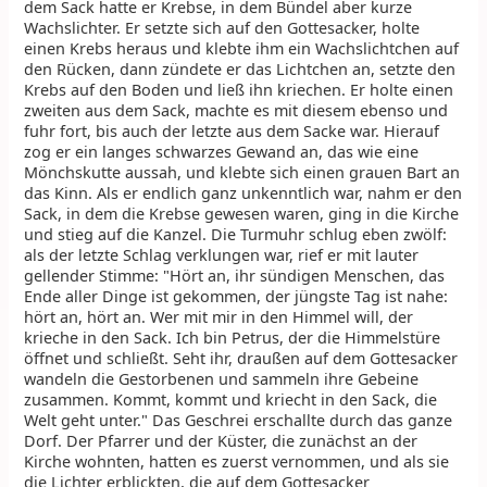
dem Sack hatte er Krebse, in dem Bündel aber kurze
Wachslichter. Er setzte sich auf den Gottesacker, holte
einen Krebs heraus und klebte ihm ein Wachslichtchen auf
den Rücken, dann zündete er das Lichtchen an, setzte den
Krebs auf den Boden und ließ ihn kriechen. Er holte einen
zweiten aus dem Sack, machte es mit diesem ebenso und
fuhr fort, bis auch der letzte aus dem Sacke war. Hierauf
zog er ein langes schwarzes Gewand an, das wie eine
Mönchskutte aussah, und klebte sich einen grauen Bart an
das Kinn. Als er endlich ganz unkenntlich war, nahm er den
Sack, in dem die Krebse gewesen waren, ging in die Kirche
und stieg auf die Kanzel. Die Turmuhr schlug eben zwölf:
als der letzte Schlag verklungen war, rief er mit lauter
gellender Stimme: "Hört an, ihr sündigen Menschen, das
Ende aller Dinge ist gekommen, der jüngste Tag ist nahe:
hört an, hört an. Wer mit mir in den Himmel will, der
krieche in den Sack. Ich bin Petrus, der die Himmelstüre
öffnet und schließt. Seht ihr, draußen auf dem Gottesacker
wandeln die Gestorbenen und sammeln ihre Gebeine
zusammen. Kommt, kommt und kriecht in den Sack, die
Welt geht unter." Das Geschrei erschallte durch das ganze
Dorf. Der Pfarrer und der Küster, die zunächst an der
Kirche wohnten, hatten es zuerst vernommen, und als sie
die Lichter erblickten, die auf dem Gottesacker