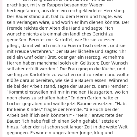
prächtiger, mit vier Rappen bespannter Wagen
herbeigefahren, aus dem ein reichgekleideter Herr stieg.
Der Bauer stand auf, trat zu dem Herrn und fragte, was
sein Verlangen wäre, und worin er ihm dienen könnte. Der
Fremde reichte dem Alten die Hand und sagte: "Ich
wünsche nichts als einmal ein ländliches Gericht zu
genießen. Bereitet mir Kartoffel, wie Ihr sie zu essen
pflegt, damit will ich mich zu Euerm Tisch setzen, und sie
mit Freude verzehren." Der Bauer lächelte und sagte: "Ihr
seid ein Graf oder Fürst, oder gar ein Herzog, vornehme
Herren haben manchmal solch ein Gelüsten; Euer Wunsch
soll aber erfüllt werden." Die Frau ging in die Küche, und
sie fing an Kartoffeln zu waschen und zu reiben und wollte
Klöße daraus bereiten, wie sie die Bauern essen. Während
sie bei der Arbeit stand, sagte der Bauer zu dem Fremden:
"Kommt einstweilen mit mir in meinen Hausgarten, wo ich
noch etwas zu schaffen habe." In dem Garten hatte er
Löcher gegraben und wollte jetzt Bäume einsetzen. "Habt
Ihr keine Kinder," fragte der Fremde, "die Euch bei der
Arbeit behilflich sein könnten?" - "Nein," antwortete der
Bauer; "ich habe freilich einen Sohn gehabt," setzte er
hinzu, "aber der ist schon seit langer Zeit in die weite Welt
gegangen. Es war ein ungeratener Junge, klug und