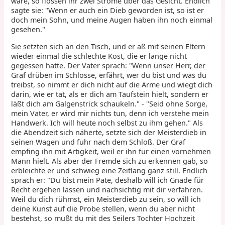
wäre, so flossen ihr zwei Ströme über das Gesicht. Endlich
sagte sie: "Wenn er auch ein Dieb geworden ist, so ist er
doch mein Sohn, und meine Augen haben ihn noch einmal
gesehen."
Sie setzten sich an den Tisch, und er aß mit seinen Eltern
wieder einmal die schlechte Kost, die er lange nicht
gegessen hatte. Der Vater sprach: "Wenn unser Herr, der
Graf drüben im Schlosse, erfährt, wer du bist und was du
treibst, so nimmt er dich nicht auf die Arme und wiegt dich
darin, wie er tat, als er dich am Taufstein hielt, sondern er
läßt dich am Galgenstrick schaukeln." - "Seid ohne Sorge,
mein Vater, er wird mir nichts tun, denn ich verstehe mein
Handwerk. Ich will heute noch selbst zu ihm gehen." Als
die Abendzeit sich näherte, setzte sich der Meisterdieb in
seinen Wagen und fuhr nach dem Schloß. Der Graf
empfing ihn mit Artigkeit, weil er ihn für einen vornehmen
Mann hielt. Als aber der Fremde sich zu erkennen gab, so
erbleichte er und schwieg eine Zeitlang ganz still. Endlich
sprach er: "Du bist mein Pate, deshalb will ich Gnade für
Recht ergehen lassen und nachsichtig mit dir verfahren.
Weil du dich rühmst, ein Meisterdieb zu sein, so will ich
deine Kunst auf die Probe stellen, wenn du aber nicht
bestehst, so mußt du mit des Seilers Tochter Hochzeit