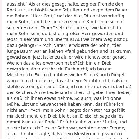
aussieht." Als er dies gesagt hatte, zog der Fremde den
Rock aus, entblößte seine Schulter und zeigte dem Bauer
die Bohne. "Herr Gott," rief der Alte, "du bist wahrhaftig
mein Sohn," und die Liebe zu seinem Kind regte sich in
seinem Herzen. "Aber," setzte er hinzu, "wie kannst du
mein Sohn sein, du bist ein großer Herr geworden und
lebst in Reichtum und überfluß! Auf welchem Weg bist du
dazu gelangt?" - "Ach, Vater," erwiderte der Sohn, "der
junge Baum war an keinen Pfahl gebunden und ist krumm
gewachsen: jetzt ist er zu alt; er wird nicht wieder gerad.
Wie ich das alles erworben habe? Ich bin ein Dieb
geworden. Aber erschreckt Euch nicht, ich bin ein
Meisterdieb. Für mich gibt es weder Schloß noch Riegel:
wonach mich gelüstet, das ist mein. Glaubt nicht, daß ich
stehle wie ein gemeiner Dieb, ich nehme nur vom überfluß
der Reichen. Arme Leute sind sicher: ich gebe ihnen lieber,
als daß ich ihnen etwas nehme. So auch, was ich ohne
Mühe, List und Gewandtheit haben kann, das rühre ich
nicht an." - "Ach, mein Sohn," sagte der Vater, "es gefällt
mir doch nicht, ein Dieb bleibt ein Dieb; ich sage dir, es
nimmt kein gutes Ende." Er führte ihn zu der Mutter, und
als sie hörte, daß es ihr Sohn war, weinte sie vor Freude,
als er ihr aber sagte, daß er ein Meisterdieb geworden