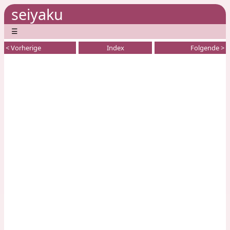
seiyaku
☰
< Vorherige
Index
Folgende >