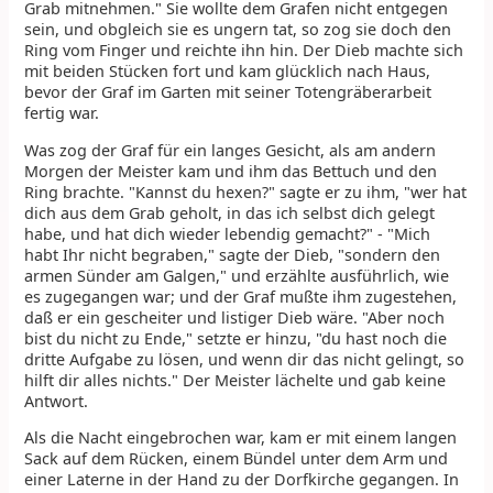
Grab mitnehmen." Sie wollte dem Grafen nicht entgegen
sein, und obgleich sie es ungern tat, so zog sie doch den
Ring vom Finger und reichte ihn hin. Der Dieb machte sich
mit beiden Stücken fort und kam glücklich nach Haus,
bevor der Graf im Garten mit seiner Totengräberarbeit
fertig war.
Was zog der Graf für ein langes Gesicht, als am andern
Morgen der Meister kam und ihm das Bettuch und den
Ring brachte. "Kannst du hexen?" sagte er zu ihm, "wer hat
dich aus dem Grab geholt, in das ich selbst dich gelegt
habe, und hat dich wieder lebendig gemacht?" - "Mich
habt Ihr nicht begraben," sagte der Dieb, "sondern den
armen Sünder am Galgen," und erzählte ausführlich, wie
es zugegangen war; und der Graf mußte ihm zugestehen,
daß er ein gescheiter und listiger Dieb wäre. "Aber noch
bist du nicht zu Ende," setzte er hinzu, "du hast noch die
dritte Aufgabe zu lösen, und wenn dir das nicht gelingt, so
hilft dir alles nichts." Der Meister lächelte und gab keine
Antwort.
Als die Nacht eingebrochen war, kam er mit einem langen
Sack auf dem Rücken, einem Bündel unter dem Arm und
einer Laterne in der Hand zu der Dorfkirche gegangen. In