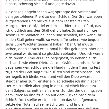
hinaus, schwang sich auf und jagte davon.
Als der Tag angebrochen war, sprengte der Meister auf
dem gestohlenen Pferd zu dem Schloß. Der Graf war eben
aufgestanden und blickte aus dem Fenster. "Guten
Morgen, Herr Graf," rief er ihm zu, "hier ist das Pferd, das
ich glücklich aus dem Stall geholt habe. Schaut nur, wie
schön Eure Soldaten daliegen und schlafen, und wenn Ihr
in den Stall gehen wollt, so werdet Ihr sehen, wie bequem
sichs Eure Wächter gemacht haben." Der Graf mußte
lachen, dann sprach er: "Einmal ist dirs gelungen, aber das
zweitemal wirds nicht so glücklich ablaufen. Und ich warne
dich, wenn du mir als Dieb begegnest, so behandle ich
dich auch wie einen Dieb." Als die Gräfin abends zu Bette
gegangen war, schloß sie die Hand mit dem Trauring fest
zu, und der Graf sagte: "Alle Türen sind verschlossen und
verriegelt, ich bleibe wach und will den Dieb erwarten;
steigt er aber zum Fenster ein, so schieße ich ihn nieder."
Der Meisterdieb aber ging in der Dunkelheit hinaus zu
dem Galgen, schnitt einen armen Sünder, der da hing, von
dem Strick ab und trug ihn auf dem Rücken nach dem
Schloß. Dort stellte er eine Leiter an das Schlafgemach,
setzte den Toten auf seine Schultern und fing an
hinaufzusteigen. Als er so hoch gekommen war, daß der