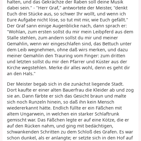
halten, und das Gekrächze der Raben soll deine Musik
dabei sein." - "Herr Graf," antwortete der Meister, "denkt
Euch drei Stücke aus, so schwer Ihr wollt, und wenn ich
Eure Aufgabe nicht löse, so tut mit mir, wie Euch gefällt."
Der Graf sann einige Augenblicke nach, dann sprach er:
"Wohlan, zum ersten sollst du mir mein Leibpferd aus dem
Stalle stehlen, zum andern sollst du mir und meiner
Gemahlin, wenn wir eingeschlafen sind, das Bettuch unter
dem Leib wegnehmen, ohne daß wirs merken, und dazu
meiner Gemahlin den Trauring vom Finger: zum dritten
und letzten sollst du mir den Pfarrer und Küster aus der
Kirche wegstehlen. Merke dir alles wohl, denn es geht dir
an den Hals."
Der Meister begab sich in die zunächst liegende Stadt.
Dort kaufte er einer alten Bauerfrau die Kleider ab und zog
sie an. Dann färbte er sich das Gesicht braun und malte
sich noch Runzeln hinein, so daß ihn kein Mensch
wiedererkannt hätte. Endlich füllte er ein Fäßchen mit
altem Ungarwein, in welchen ein starker Schlaftrunk
gemischt war. Das Fäßchen legte er auf eine Kötze, die er
auf den Rücken nahm, und ging mit bedächtigen,
schwankenden Schritten zu dem Schloß des Grafen. Es war
schon dunkel, als er anlangte; er setzte sich in den Hof auf