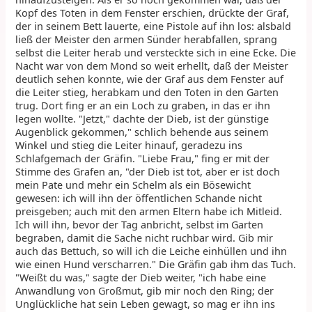
Kopf des Toten in dem Fenster erschien, drückte der Graf,
der in seinem Bett lauerte, eine Pistole auf ihn los: alsbald
ließ der Meister den armen Sünder herabfallen, sprang
selbst die Leiter herab und versteckte sich in eine Ecke. Die
Nacht war von dem Mond so weit erhellt, daß der Meister
deutlich sehen konnte, wie der Graf aus dem Fenster auf
die Leiter stieg, herabkam und den Toten in den Garten
trug. Dort fing er an ein Loch zu graben, in das er ihn
legen wollte. "Jetzt," dachte der Dieb, ist der günstige
Augenblick gekommen," schlich behende aus seinem
Winkel und stieg die Leiter hinauf, geradezu ins
Schlafgemach der Gräfin. "Liebe Frau," fing er mit der
Stimme des Grafen an, "der Dieb ist tot, aber er ist doch
mein Pate und mehr ein Schelm als ein Bösewicht
gewesen: ich will ihn der öffentlichen Schande nicht
preisgeben; auch mit den armen Eltern habe ich Mitleid.
Ich will ihn, bevor der Tag anbricht, selbst im Garten
begraben, damit die Sache nicht ruchbar wird. Gib mir
auch das Bettuch, so will ich die Leiche einhüllen und ihn
wie einen Hund verscharren." Die Gräfin gab ihm das Tuch.
"Weißt du was," sagte der Dieb weiter, "ich habe eine
Anwandlung von Großmut, gib mir noch den Ring; der
Unglückliche hat sein Leben gewagt, so mag er ihn ins