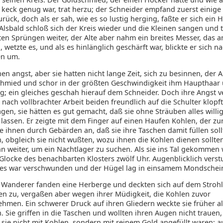
 keck genug war, trat herzu; der Schneider empfand zuerst einig
zurück, doch als er sah, wie es so lustig herging, faßte er sich ein 
Alsbald schloß sich der Kreis wieder und die Kleinen sangen und 
ten Sprüngen weiter, der Alte aber nahm ein breites Messer, das 
, wetzte es, und als es hinlänglich geschärft war, blickte er sich n
en um.
en angst, aber sie hatten nicht lange Zeit, sich zu besinnen, der A
hmied und schor in der größten Geschwindigkeit ihm Haupthaar 
eg; ein gleiches geschah hierauf dem Schneider. Doch ihre Angst 
e nach vollbrachter Arbeit beiden freundlich auf die Schulter klopft
agen, sie hätten es gut gemacht, daß sie ohne Sträuben alles willi
assen. Er zeigte mit dem Finger auf einen Haufen Kohlen, der zur 
e ihnen durch Gebärden an, daß sie ihre Taschen damit füllen soll
, obgleich sie nicht wußten, wozu ihnen die Kohlen dienen sollte
n weiter, um ein Nachtlager zu suchen. Als sie ins Tal gekommen
 Glocke des benachbarten Klosters zwölf Uhr. Augenblicklich vers
les war verschwunden und der Hügel lag in einsamem Mondschei
 Wanderer fanden eine Herberge und deckten sich auf dem Strohl
en zu, vergaßen aber wegen ihrer Müdigkeit, die Kohlen zuvor
hmen. Ein schwerer Druck auf ihren Gliedern weckte sie früher al
 Sie griffen in die Taschen und wollten ihren Augen nicht trauen, 
 sie nicht mit Kohlen, sondern mit reinem Gold angefüllt waren; 