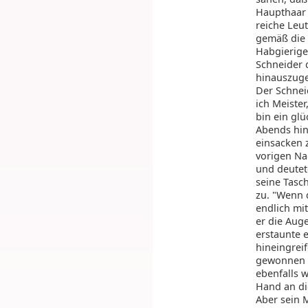
Haupthaar 
reiche Leu
gemäß die T
Habgierige
Schneider 
hinauszuge
Der Schnei
ich Meiste
bin ein glü
Abends hin
einsacken 
vorigen Nac
und deutet
seine Tasc
zu. "Wenn d
endlich mi
er die Auge
erstaunte e
hineingreif
gewonnen ha
ebenfalls 
Hand an die
Aber sein 