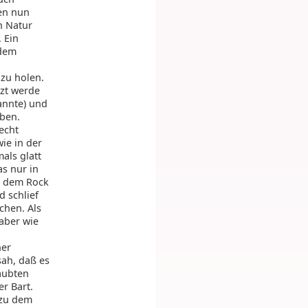
ren nun
n Natur
 Ein
 dem
zu holen.
tzt werde
annte) und
iben.
echt
ie in der
als glatt
s nur in
it dem Rock
d schlief
chen. Als
 aber wie
her
sah, daß es
äubten
er Bart.
 zu dem