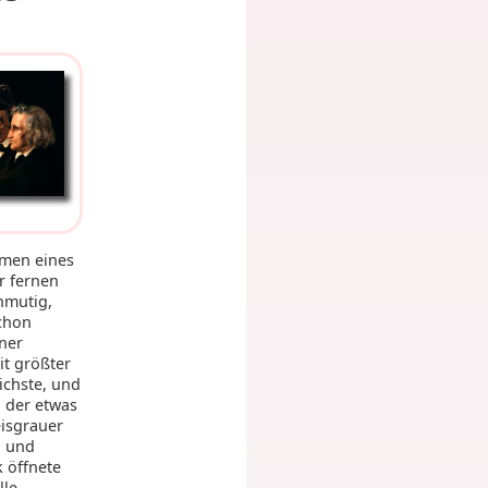
men eines
r fernen
nmutig,
schon
iner
it größter
ichste, und
, der etwas
eisgrauer
n und
k öffnete
lle