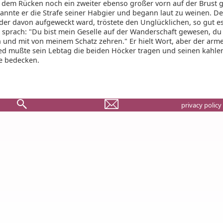
 dem Rücken noch ein zweiter ebenso großer vorn auf der Brust
kannte er die Strafe seiner Habgier und begann laut zu weinen. De
 der davon aufgeweckt ward, tröstete den Unglücklichen, so gut e
 sprach: "Du bist mein Geselle auf der Wanderschaft gewesen, du s
n und mit von meinem Schatz zehren." Er hielt Wort, aber der arm
d mußte sein Lebtag die beiden Höcker tragen und seinen kahle
e bedecken.
privacy policy