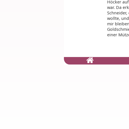
Höcker auf
war. Da er
Schneider,
wollte, und
mir bleibe
Goldschmie
einer Mütz