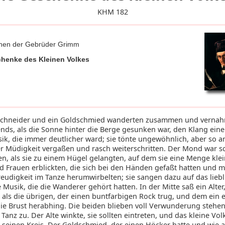
KHM 182
hen der Gebrüder Grimm
chenke des Kleinen Volkes
Schneider und ein Goldschmied wanderten zusammen und vernah
nds, als die Sonne hinter die Berge gesunken war, den Klang eine
ik, die immer deutlicher ward; sie tönte ungewöhnlich, aber so a
ler Müdigkeit vergaßen und rasch weiterschritten. Der Mond war 
en, als sie zu einem Hügel gelangten, auf dem sie eine Menge kle
 Frauen erblickten, die sich bei den Händen gefaßt hatten und m
reudigkeit im Tanze herumwirbelten; sie sangen dazu auf das liebl
 Musik, die die Wanderer gehört hatten. In der Mitte saß ein Alter
 als die übrigen, der einen buntfarbigen Rock trug, und dem ein 
die Brust herabhing. Die beiden blieben voll Verwunderung stehe
anz zu. Der Alte winkte, sie sollten eintreten, und das kleine Vol
g seinen Kreis. Der Goldschmied, der einen Höcker hatte und wie a