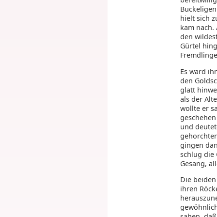
Buckeligen
hielt sich 
kam nach. 
den wildes
Gürtel hing
Fremdling
Es ward ihn
den Goldsc
glatt hinw
als der Alt
wollte er s
geschehen l
und deutet
gehorchten
gingen dan
schlug die
Gesang, al
Die beiden
ihren Röck
herauszune
gewöhnlich.
sahen, daß