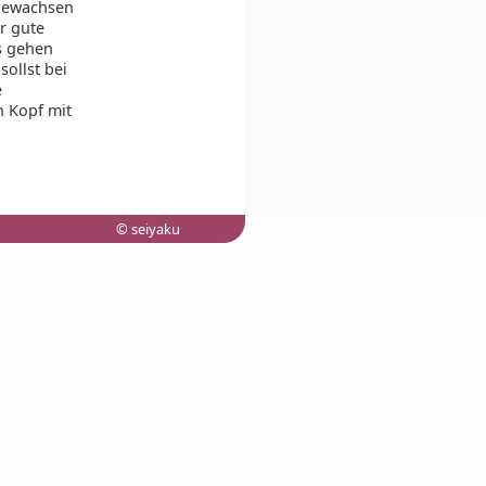
 gewachsen
r gute
s gehen
ollst bei
e
n Kopf mit
© seiyaku