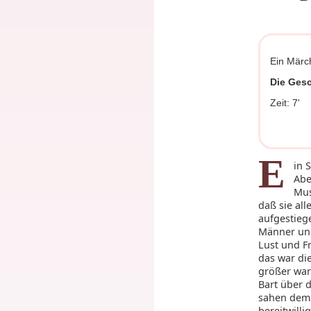
Ein Märc
Die Ges
Zeit: 7'
E
in 
Abe
Mus
daß sie al
aufgestieg
Männer und
Lust und F
das war die
größer war
Bart über 
sahen dem T
bereitwilli