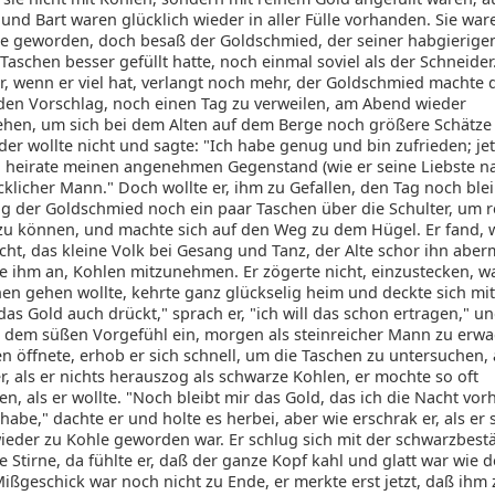
und Bart waren glücklich wieder in aller Fülle vorhanden. Sie wa
te geworden, doch besaß der Goldschmied, der seiner habgierige
aschen besser gefüllt hatte, noch einmal soviel als der Schneider.
r, wenn er viel hat, verlangt noch mehr, der Goldschmied machte
den Vorschlag, noch einen Tag zu verweilen, am Abend wieder
hen, um sich bei dem Alten auf dem Berge noch größere Schätze 
der wollte nicht und sagte: "Ich habe genug und bin zufrieden; je
r, heirate meinen angenehmen Gegenstand (wie er seine Liebste n
cklicher Mann." Doch wollte er, ihm zu Gefallen, den Tag noch ble
g der Goldschmied noch ein paar Taschen über die Schulter, um r
zu können, und machte sich auf den Weg zu dem Hügel. Er fand, w
ht, das kleine Volk bei Gesang und Tanz, der Alte schor ihn aberm
e ihm an, Kohlen mitzunehmen. Er zögerte nicht, einzustecken, wa
hen gehen wollte, kehrte ganz glückselig heim und deckte sich m
as Gold auch drückt," sprach er, "ich will das schon ertragen," un
t dem süßen Vorgefühl ein, morgen als steinreicher Mann zu erwa
n öffnete, erhob er sich schnell, um die Taschen zu untersuchen,
r, als er nichts herauszog als schwarze Kohlen, er mochte so oft
en, als er wollte. "Noch bleibt mir das Gold, das ich die Nacht vor
be," dachte er und holte es herbei, aber wie erschrak er, als er 
wieder zu Kohle geworden war. Er schlug sich mit der schwarzbest
 Stirne, da fühlte er, daß der ganze Kopf kahl und glatt war wie d
Mißgeschick war noch nicht zu Ende, er merkte erst jetzt, daß ihm