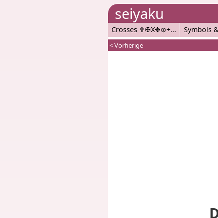
seiyaku
Crosses ✟✠X✥⊕+
Symbols &
< Vorherige
D