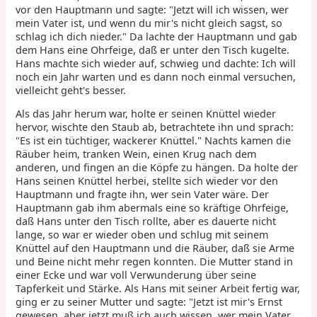
vor den Hauptmann und sagte: "Jetzt will ich wissen, wer
mein Vater ist, und wenn du mir's nicht gleich sagst, so
schlag ich dich nieder." Da lachte der Hauptmann und gab
dem Hans eine Ohrfeige, daß er unter den Tisch kugelte.
Hans machte sich wieder auf, schwieg und dachte: Ich will
noch ein Jahr warten und es dann noch einmal versuchen,
vielleicht geht's besser.
Als das Jahr herum war, holte er seinen Knüttel wieder
hervor, wischte den Staub ab, betrachtete ihn und sprach:
"Es ist ein tüchtiger, wackerer Knüttel." Nachts kamen die
Räuber heim, tranken Wein, einen Krug nach dem
anderen, und fingen an die Köpfe zu hängen. Da holte der
Hans seinen Knüttel herbei, stellte sich wieder vor den
Hauptmann und fragte ihn, wer sein Vater wäre. Der
Hauptmann gab ihm abermals eine so kräftige Ohrfeige,
daß Hans unter den Tisch rollte, aber es dauerte nicht
lange, so war er wieder oben und schlug mit seinem
Knüttel auf den Hauptmann und die Räuber, daß sie Arme
und Beine nicht mehr regen konnten. Die Mutter stand in
einer Ecke und war voll Verwunderung über seine
Tapferkeit und Stärke. Als Hans mit seiner Arbeit fertig war,
ging er zu seiner Mutter und sagte: "Jetzt ist mir's Ernst
gewesen, aber jetzt muß ich auch wissen, wer mein Vater