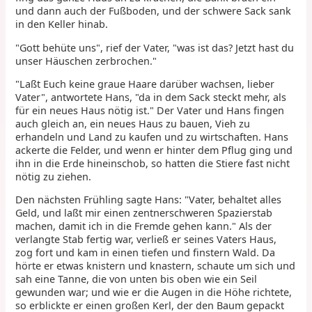
und dann auch der Fußboden, und der schwere Sack sank
in den Keller hinab.
"Gott behüte uns", rief der Vater, "was ist das? Jetzt hast du
unser Häuschen zerbrochen."
"Laßt Euch keine graue Haare darüber wachsen, lieber
Vater", antwortete Hans, "da in dem Sack steckt mehr, als
für ein neues Haus nötig ist." Der Vater und Hans fingen
auch gleich an, ein neues Haus zu bauen, Vieh zu
erhandeln und Land zu kaufen und zu wirtschaften. Hans
ackerte die Felder, und wenn er hinter dem Pflug ging und
ihn in die Erde hineinschob, so hatten die Stiere fast nicht
nötig zu ziehen.
Den nächsten Frühling sagte Hans: "Vater, behaltet alles
Geld, und laßt mir einen zentnerschweren Spazierstab
machen, damit ich in die Fremde gehen kann." Als der
verlangte Stab fertig war, verließ er seines Vaters Haus,
zog fort und kam in einen tiefen und finstern Wald. Da
hörte er etwas knistern und knastern, schaute um sich und
sah eine Tanne, die von unten bis oben wie ein Seil
gewunden war; und wie er die Augen in die Höhe richtete,
so erblickte er einen großen Kerl, der den Baum gepackt