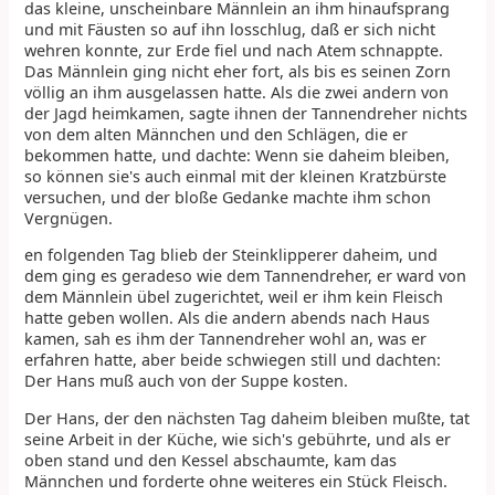
das kleine, unscheinbare Männlein an ihm hinaufsprang
und mit Fäusten so auf ihn losschlug, daß er sich nicht
wehren konnte, zur Erde fiel und nach Atem schnappte.
Das Männlein ging nicht eher fort, als bis es seinen Zorn
völlig an ihm ausgelassen hatte. Als die zwei andern von
der Jagd heimkamen, sagte ihnen der Tannendreher nichts
von dem alten Männchen und den Schlägen, die er
bekommen hatte, und dachte: Wenn sie daheim bleiben,
so können sie's auch einmal mit der kleinen Kratzbürste
versuchen, und der bloße Gedanke machte ihm schon
Vergnügen.
en folgenden Tag blieb der Steinklipperer daheim, und
dem ging es geradeso wie dem Tannendreher, er ward von
dem Männlein übel zugerichtet, weil er ihm kein Fleisch
hatte geben wollen. Als die andern abends nach Haus
kamen, sah es ihm der Tannendreher wohl an, was er
erfahren hatte, aber beide schwiegen still und dachten:
Der Hans muß auch von der Suppe kosten.
Der Hans, der den nächsten Tag daheim bleiben mußte, tat
seine Arbeit in der Küche, wie sich's gebührte, und als er
oben stand und den Kessel abschaumte, kam das
Männchen und forderte ohne weiteres ein Stück Fleisch.