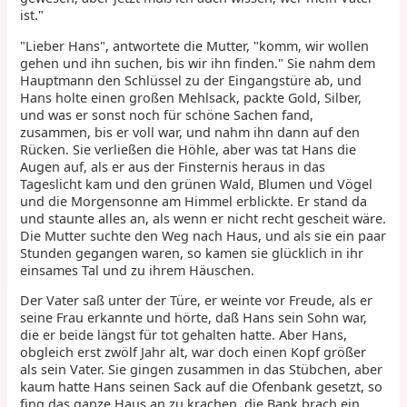
ist."
"Lieber Hans", antwortete die Mutter, "komm, wir wollen
gehen und ihn suchen, bis wir ihn finden." Sie nahm dem
Hauptmann den Schlüssel zu der Eingangstüre ab, und
Hans holte einen großen Mehlsack, packte Gold, Silber,
und was er sonst noch für schöne Sachen fand,
zusammen, bis er voll war, und nahm ihn dann auf den
Rücken. Sie verließen die Höhle, aber was tat Hans die
Augen auf, als er aus der Finsternis heraus in das
Tageslicht kam und den grünen Wald, Blumen und Vögel
und die Morgensonne am Himmel erblickte. Er stand da
und staunte alles an, als wenn er nicht recht gescheit wäre.
Die Mutter suchte den Weg nach Haus, und als sie ein paar
Stunden gegangen waren, so kamen sie glücklich in ihr
einsames Tal und zu ihrem Häuschen.
Der Vater saß unter der Türe, er weinte vor Freude, als er
seine Frau erkannte und hörte, daß Hans sein Sohn war,
die er beide längst für tot gehalten hatte. Aber Hans,
obgleich erst zwölf Jahr alt, war doch einen Kopf größer
als sein Vater. Sie gingen zusammen in das Stübchen, aber
kaum hatte Hans seinen Sack auf die Ofenbank gesetzt, so
fing das ganze Haus an zu krachen, die Bank brach ein