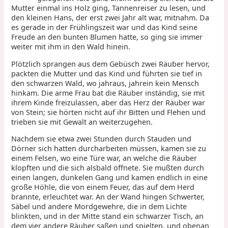
Mutter einmal ins Holz ging, Tannenreiser zu lesen, und
den kleinen Hans, der erst zwei Jahr alt war, mitnahm. Da
es gerade in der Frühlingszeit war und das Kind seine
Freude an den bunten Blumen hatte, so ging sie immer
weiter mit ihm in den Wald hinein.
Plötzlich sprangen aus dem Gebüsch zwei Räuber hervor,
packten die Mutter und das Kind und führten sie tief in
den schwarzen Wald, wo jahraus, jahrein kein Mensch
hinkam. Die arme Frau bat die Räuber inständig, sie mit
ihrem Kinde freizulassen, aber das Herz der Räuber war
von Stein; sie hörten nicht auf ihr Bitten und Flehen und
trieben sie mit Gewalt an weiterzugehen.
Nachdem sie etwa zwei Stunden durch Stauden und
Dörner sich hatten durcharbeiten müssen, kamen sie zu
einem Felsen, wo eine Türe war, an welche die Räuber
klopften und die sich alsbald öffnete. Sie mußten durch
einen langen, dunkelen Gang und kamen endlich in eine
große Höhle, die von einem Feuer, das auf dem Herd
brannte, erleuchtet war. An der Wand hingen Schwerter,
Säbel und andere Mordgewehre, die in dem Lichte
blinkten, und in der Mitte stand ein schwarzer Tisch, an
dem vier andere Räuber saßen und spielten, und obenan