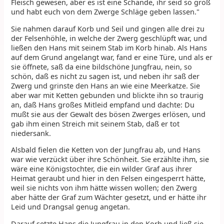
Fleisch gewesen, aber es ist eine Schande, ihr seid so groß
und habt euch von dem Zwerge Schläge geben lassen."
Sie nahmen darauf Korb und Seil und gingen alle drei zu
der Felsenhöhle, in welche der Zwerg geschlüpft war, und
ließen den Hans mit seinem Stab im Korb hinab. Als Hans
auf dem Grund angelangt war, fand er eine Türe, und als er
sie öffnete, saß da eine bildschöne Jungfrau, nein, so
schön, daß es nicht zu sagen ist, und neben ihr saß der
Zwerg und grinste den Hans an wie eine Meerkatze. Sie
aber war mit Ketten gebunden und blickte ihn so traurig
an, daß Hans großes Mitleid empfand und dachte: Du
mußt sie aus der Gewalt des bösen Zwerges erlösen, und
gab ihm einen Streich mit seinem Stab, daß er tot
niedersank.
Alsbald fielen die Ketten von der Jungfrau ab, und Hans
war wie verzückt über ihre Schönheit. Sie erzählte ihm, sie
wäre eine Königstochter, die ein wilder Graf aus ihrer
Heimat geraubt und hier in den Felsen eingesperrt hätte,
weil sie nichts von ihm hätte wissen wollen; den Zwerg
aber hätte der Graf zum Wächter gesetzt, und er hätte ihr
Leid und Drangsal genug angetan.
Darauf setzte Hans die Jungfrau in den Korb und ließ sie