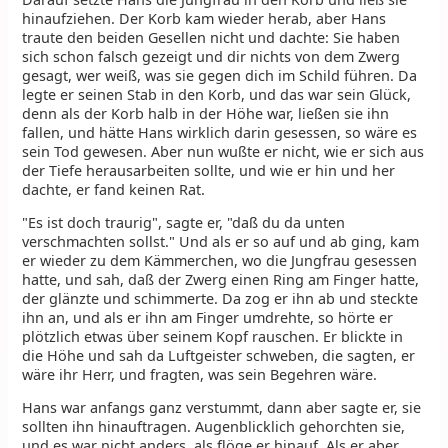
hinaufziehen. Der Korb kam wieder herab, aber Hans
traute den beiden Gesellen nicht und dachte: Sie haben
sich schon falsch gezeigt und dir nichts von dem Zwerg
gesagt, wer weiß, was sie gegen dich im Schild führen. Da
legte er seinen Stab in den Korb, und das war sein Glück,
denn als der Korb halb in der Höhe war, ließen sie ihn
fallen, und hätte Hans wirklich darin gesessen, so wäre es
sein Tod gewesen. Aber nun wußte er nicht, wie er sich aus
der Tiefe herausarbeiten sollte, und wie er hin und her
dachte, er fand keinen Rat.
"Es ist doch traurig", sagte er, "daß du da unten
verschmachten sollst." Und als er so auf und ab ging, kam
er wieder zu dem Kämmerchen, wo die Jungfrau gesessen
hatte, und sah, daß der Zwerg einen Ring am Finger hatte,
der glänzte und schimmerte. Da zog er ihn ab und steckte
ihn an, und als er ihn am Finger umdrehte, so hörte er
plötzlich etwas über seinem Kopf rauschen. Er blickte in
die Höhe und sah da Luftgeister schweben, die sagten, er
wäre ihr Herr, und fragten, was sein Begehren wäre.
Hans war anfangs ganz verstummt, dann aber sagte er, sie
sollten ihn hinauftragen. Augenblicklich gehorchten sie,
und es war nicht anders, als flöge er hinauf. Als er aber