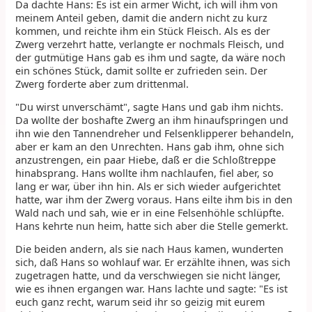
Da dachte Hans: Es ist ein armer Wicht, ich will ihm von
meinem Anteil geben, damit die andern nicht zu kurz
kommen, und reichte ihm ein Stück Fleisch. Als es der
Zwerg verzehrt hatte, verlangte er nochmals Fleisch, und
der gutmütige Hans gab es ihm und sagte, da wäre noch
ein schönes Stück, damit sollte er zufrieden sein. Der
Zwerg forderte aber zum drittenmal.
"Du wirst unverschämt", sagte Hans und gab ihm nichts.
Da wollte der boshafte Zwerg an ihm hinaufspringen und
ihn wie den Tannendreher und Felsenklipperer behandeln,
aber er kam an den Unrechten. Hans gab ihm, ohne sich
anzustrengen, ein paar Hiebe, daß er die Schloßtreppe
hinabsprang. Hans wollte ihm nachlaufen, fiel aber, so
lang er war, über ihn hin. Als er sich wieder aufgerichtet
hatte, war ihm der Zwerg voraus. Hans eilte ihm bis in den
Wald nach und sah, wie er in eine Felsenhöhle schlüpfte.
Hans kehrte nun heim, hatte sich aber die Stelle gemerkt.
Die beiden andern, als sie nach Haus kamen, wunderten
sich, daß Hans so wohlauf war. Er erzählte ihnen, was sich
zugetragen hatte, und da verschwiegen sie nicht länger,
wie es ihnen ergangen war. Hans lachte und sagte: "Es ist
euch ganz recht, warum seid ihr so geizig mit eurem