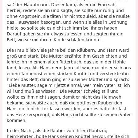
saß der Hauptmann. Dieser kam, als er die Frau sah,
herbei, redete sie an und sagte, sie sollte nur ruhig und
ohne Angst sein, sie täten ihr nichts zuleid, aber sie müßte
das Hauswesen besorgen, und wenn sie alles in Ordnung
hielte, so sollte sie es nicht schlimm bei ihnen haben.
Darauf gaben sie ihr etwas zu essen und zeigten ihr ein
Bett, wo sie mit ihrem Kinde schlafen könnte.
Die Frau blieb viele Jahre bei den Räubern, und Hans ward
groß und stark. Die Mutter erzählte ihm Geschichten und
lehrte ihn in einem alten Ritterbuch, das sie in der Höhle
fand, lesen. Als Hans neun Jahre alt war, machte er sich aus
einem Tannenast einen starken Knüttel und versteckte ihn
hinter das Bett; dann ging er zu seiner Mutter und sprach:
"Liebe Mutter, sage mir jetzt einmal, wer mein Vater ist, ich
will und muß es wissen." Die Mutter schwieg still und
wollte es ihm nicht sagen, damit er nicht das Heimweh
bekäme; sie wußte auch, daß die gottlosen Räuber den
Hans doch nicht fortlassen würden; aber es hätte ihr fast
das Herz zersprengt, daß Hans nicht sollte zu seinem Vater
kommen.
In der Nacht, als die Räuber von ihrem Raubzug
heimkehrten, holte Hans seinen Knüttel hervor, stellte sich