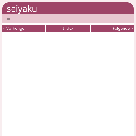
seiyaku
☰
< Vorherige
Index
Folgende >