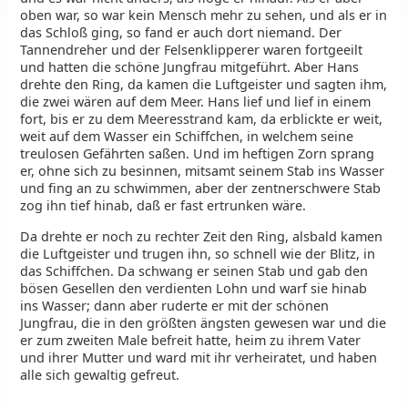
oben war, so war kein Mensch mehr zu sehen, und als er in
das Schloß ging, so fand er auch dort niemand. Der
Tannendreher und der Felsenklipperer waren fortgeeilt
und hatten die schöne Jungfrau mitgeführt. Aber Hans
drehte den Ring, da kamen die Luftgeister und sagten ihm,
die zwei wären auf dem Meer. Hans lief und lief in einem
fort, bis er zu dem Meeresstrand kam, da erblickte er weit,
weit auf dem Wasser ein Schiffchen, in welchem seine
treulosen Gefährten saßen. Und im heftigen Zorn sprang
er, ohne sich zu besinnen, mitsamt seinem Stab ins Wasser
und fing an zu schwimmen, aber der zentnerschwere Stab
zog ihn tief hinab, daß er fast ertrunken wäre.
Da drehte er noch zu rechter Zeit den Ring, alsbald kamen
die Luftgeister und trugen ihn, so schnell wie der Blitz, in
das Schiffchen. Da schwang er seinen Stab und gab den
bösen Gesellen den verdienten Lohn und warf sie hinab
ins Wasser; dann aber ruderte er mit der schönen
Jungfrau, die in den größten ängsten gewesen war und die
er zum zweiten Male befreit hatte, heim zu ihrem Vater
und ihrer Mutter und ward mit ihr verheiratet, und haben
alle sich gewaltig gefreut.