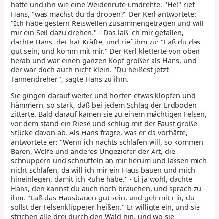
hatte und ihn wie eine Weidenrute umdrehte. "He!" rief
Hans, "was machst du da droben?" Der Kerl antwortete:
"Ich habe gestern Reiswellen zusammengetragen und will
mir ein Seil dazu drehen." - Das laß ich mir gefallen,
dachte Hans, der hat Kräfte, und rief ihm zu: "Laß du das
gut sein, und komm mit mir." Der Kerl kletterte von oben
herab und war einen ganzen Kopf größer als Hans, und
der war doch auch nicht klein. "Du heißest jetzt
Tannendreher", sagte Hans zu ihm.
Sie gingen darauf weiter und hörten etwas klopfen und
hämmern, so stark, daß bei jedem Schlag der Erdboden
zitterte. Bald darauf kamen sie zu einem mächtigen Felsen,
vor dem stand ein Riese und schlug mit der Faust große
Stücke davon ab. Als Hans fragte, was er da vorhätte,
antwortete er: "Wenn ich nachts schlafen will, so kommen
Bären, Wölfe und anderes Ungeziefer der Art, die
schnuppern und schnuffeln an mir herum und lassen mich
nicht schlafen, da will ich mir ein Haus bauen und mich
hineinlegen, damit ich Ruhe habe." - Ei ja wohl, dachte
Hans, den kannst du auch noch brauchen, und sprach zu
ihm: "Laß das Hausbauen gut sein, und geh mit mir, du
sollst der Felsenklipperer heißen." Er willigte ein, und sie
strichen alle drei durch den Wald hin, und wo sie