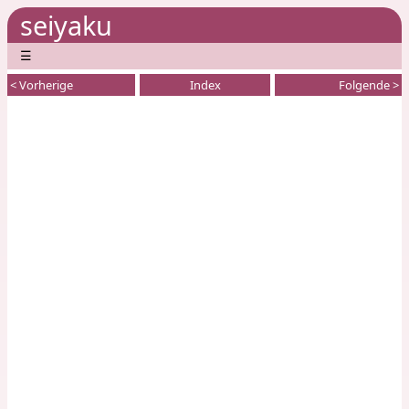
seiyaku
☰
< Vorherige
Index
Folgende >