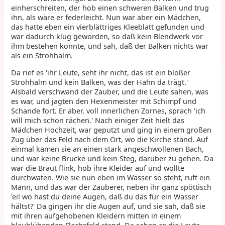
einherschreiten, der hob einen schweren Balken und trug
ihn, als wäre er federleicht. Nun war aber ein Mädchen,
das hatte eben ein vierblättriges Kleeblatt gefunden und
war dadurch klug geworden, so daß kein Blendwerk vor
ihm bestehen konnte, und sah, daß der Balken nichts war
als ein Strohhalm.
Da rief es 'ihr Leute, seht ihr nicht, das ist ein bloßer
Strohhalm und kein Balken, was der Hahn da trägt.'
Alsbald verschwand der Zauber, und die Leute sahen, was
es war, und jagten den Hexenmeister mit Schimpf und
Schande fort. Er aber, voll innerlichen Zornes, sprach 'ich
will mich schon rächen.' Nach einiger Zeit hielt das
Mädchen Hochzeit, war geputzt und ging in einem großen
Zug über das Feld nach dem Ort, wo die Kirche stand. Auf
einmal kamen sie an einen stark angeschwollenen Bach,
und war keine Brücke und kein Steg, darüber zu gehen. Da
war die Braut flink, hob ihre Kleider auf und wollte
durchwaten. Wie sie nun eben im Wasser so steht, ruft ein
Mann, und das war der Zauberer, neben ihr ganz spöttisch
'ei! wo hast du deine Augen, daß du das für ein Wasser
hältst?' Da gingen ihr die Augen auf, und sie sah, daß sie
mit ihren aufgehobenen Kleidern mitten in einem