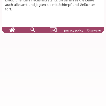
blaublühenden Flachsfeld stand. Da sahen es die Leute
auch allesamt und jagten sie mit Schimpf und Gelächter
fort.
privacy policy
© seiyaku