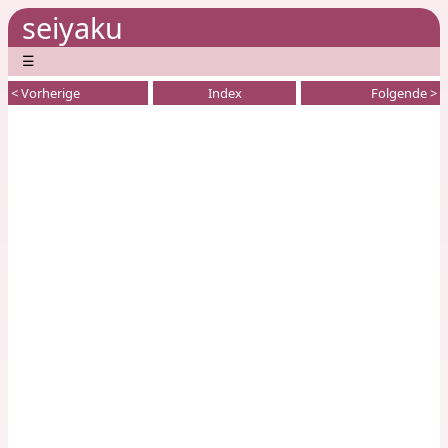
seiyaku
☰
< Vorherige
Index
Folgende >