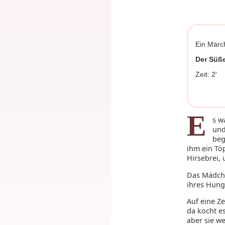
Ein Märc
Der Süße
Zeit: 2'
E
s w
und
beg
ihm ein Tö
Hirsebrei, 
Das Mädche
ihres Hunge
Auf eine Z
da kocht es
aber sie we