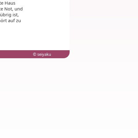
te Haus
te Not, und
brig ist,
ört auf zu
© seiyaku