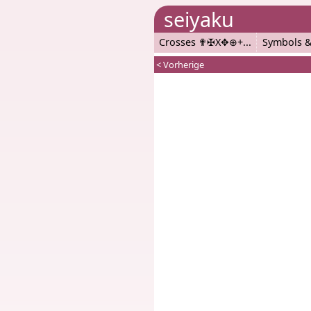
seiyaku
Crosses ✟✠X✥⊕+
Symbols &
< Vorherige