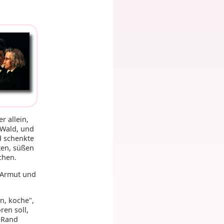
r allein,
 Wald, und
d schenkte
ten, süßen
chen.
 Armut und
n, koche",
ren soll,
n Rand