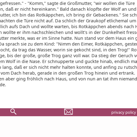
gefressen." - "Komm," sagte die Großmutter, "wir wollen die Türe
n, daß er nicht hereinkann." Bald danach klopfte der Wolf an und
utter, ich bin das Rotkäppchen, ich bring dir Gebackenes." Sie sc
achten die Türe nicht auf. Da schlich der Graukopf etlichemal um
lich aufs Dach und wollte warten, bis Rotkäppchen abends nach
 wollte er ihm nachschleichen und wollt's in der Dunkelheit fress
tter merkte, was er im Sinne hatte. Nun stand vor dem Haus ein 
 Da sprach sie zu dem Kind: "Nimm den Eimer, Rotkäppchen, geste
ocht, da trag das Wasser, worin sie gekocht sind, in den Trog!" 
ge, bis der große, große Trog ganz voll war. Da stieg der Geruch 
m Wolf in die Nase. Er schnupperte und guckte hinab, endlich ma
 lang, daß er sich nicht mehr halten konnte, und anfing zu rutsch
r vom Dach herab, gerade in den großen Trog hinein und ertrank.
n aber ging fröhlich nach Haus, und von nun an tat ihm nieman
de.
privacy policy