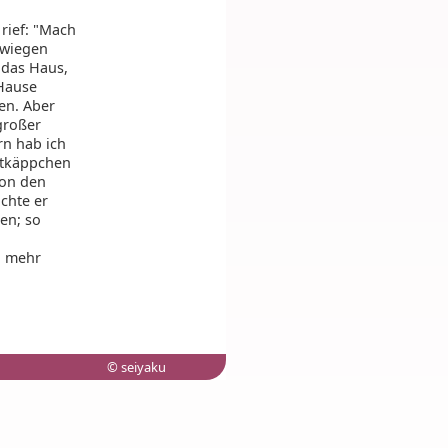
 rief: "Mach
hwiegen
 das Haus,
 Hause
en. Aber
großer
rn hab ich
Rotkäppchen
von den
chte er
en; so
d mehr
© seiyaku