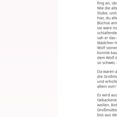
fing an, ü
Wie die alt
Stube, und 
hier, du al
Büchse anl
sie wäre n
schlafende
sah er das
Mädchen he
Wolf seine
konnte kau
dem Wolf d
so schwer, 
Da waren a
die Großmu
und erholt
allein vom
Es wird au
Gebackenes
wollen. Ro
Großmutter
bös aus de