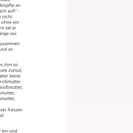
klopfte an
ch auf!" -
n nicht
, ohne ein
n tat er
änge vor.
 zusammen
 und es
es ihm so
heute zumut,
aber keine
Großmutter
 Großmutter,
ßmutter,
ßmutter,
sser fressen
nd
f ein und