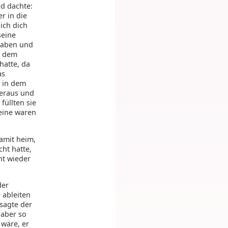
nd dachte:
r in die
 ich dich
seine
 haben und
, dem
hatte, da
as
l in dem
heraus und
üllten sie
teine waren
amit heim,
ht hatte,
ht wieder
der
 ableiten
sagte der
 aber so
 wäre, er