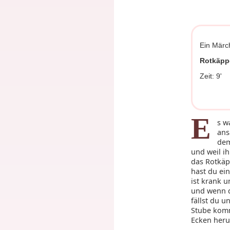
Ein Märc
Rotkäpp
Zeit: 9'
E
s w
ans
dem
und weil i
das Rotkäp
hast du ei
ist krank 
und wenn d
fällst du u
Stube komm
Ecken her