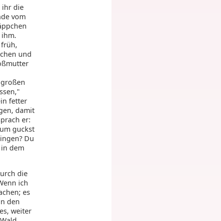
 ihr die
unde vom
käppchen
 ihm.
 früh,
Kuchen und
roßmutter
i großen
ssen,"
in fetter
ngen, damit
prach er:
rum guckst
 singen? Du
n in dem
urch die
 Wenn ich
achen; es
in den
s, weiter
 Wald