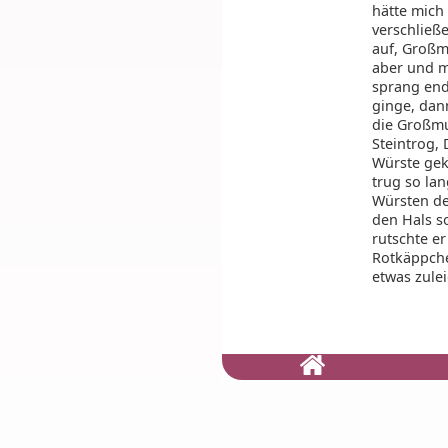
hätte mich 
verschließe
auf, Großm
aber und m
sprang end
ginge, dann
die Großmu
Steintrog,
Würste gek
trug so lan
Würsten de
den Hals so
rutschte e
Rotkäppche
etwas zulei