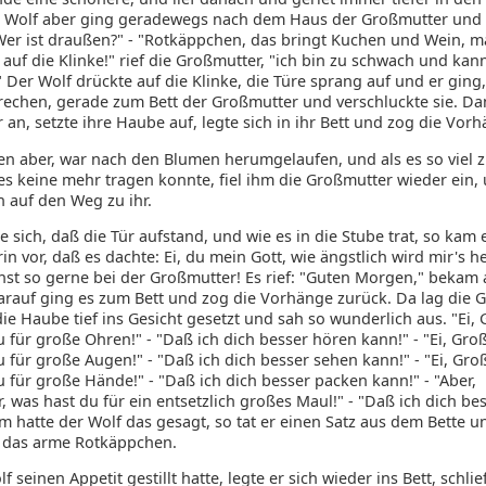
r Wolf aber ging geradewegs nach dem Haus der Großmutter und 
"Wer ist draußen?" - "Rotkäppchen, das bringt Kuchen und Wein, ma
auf die Klinke!" rief die Großmutter, "ich bin zu schwach und kan
 Der Wolf drückte auf die Klinke, die Türe sprang auf und er ging
rechen, gerade zum Bett der Großmutter und verschluckte sie. Dan
r an, setzte ihre Haube auf, legte sich in ihr Bett und zog die Vorh
n aber, war nach den Blumen herumgelaufen, und als es so viel
 es keine mehr tragen konnte, fiel ihm die Großmutter wieder ein,
h auf den Weg zu ihr.
 sich, daß die Tür aufstand, und wie es in die Stube trat, so kam 
in vor, daß es dachte: Ei, du mein Gott, wie ängstlich wird mir's 
nst so gerne bei der Großmutter! Es rief: "Guten Morgen," bekam 
arauf ging es zum Bett und zog die Vorhänge zurück. Da lag die 
ie Haube tief ins Gesicht gesetzt und sah so wunderlich aus. "Ei,
 für große Ohren!" - "Daß ich dich besser hören kann!" - "Ei, Gro
 für große Augen!" - "Daß ich dich besser sehen kann!" - "Ei, Gro
 für große Hände!" - "Daß ich dich besser packen kann!" - "Aber,
 was hast du für ein entsetzlich großes Maul!" - "Daß ich dich be
m hatte der Wolf das gesagt, so tat er einen Satz aus dem Bette u
 das arme Rotkäppchen.
f seinen Appetit gestillt hatte, legte er sich wieder ins Bett, schlie