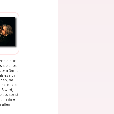
r sie nur
 sie alles
rotem Samt,
eß es nur
chen, da
inaus; sie
iß wird,
 ab, sonst
u in ihre
 allen