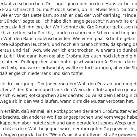
berlaut zu schnarchen. Der Jäger ging eben an dem Haus vorbei u
e Frau schnarcht! Du mußt doch sehen, ob ihr etwas fehlt. Da trat e
wie er vor das Bette kam, so sah er, daß der Wolf darinlag. "Finde
ter Sünder," sagte er, "ich habe dich lange gesucht." Nun wollte er 
egen, da fiel ihm ein, der Wolf könnte die Großmutter gefressen
och zu retten, schoß nicht, sondern nahm eine Schere und fing an
n Wolf den Bauch aufzuschneiden. Wie er ein paar Schnitte getan 
 rote Käppchen leuchten, und noch ein paar Schnitte, da sprang d
raus und rief: "Ach, wie war ich erschrocken, wie war's so dunke
m Leib!" Und dann kam die alte Großmutter auch noch lebendig 
m atmen. Rotkäppchen aber holte geschwind große Steine, damit f
en Leib, und wie er aufwachte, wollte er fortspringen, aber die S
daß er gleich niedersank und sich totfiel.
lle drei vergnügt. Der Jäger zog dem Wolf den Pelz ab und ging d
tter aß den Kuchen und trank den Wein, den Rotkäppchen gebrac
e sich wieder; Rotkäppchen aber dachte: Du willst dein Lebtag nic
 Wege ab in den Wald laufen, wenn dir's die Mutter verboten hat.
ch erzählt, daß einmal, als Rotkäppchen der alten Großmutter wie
 brachte, ein anderer Wolf es angesprochen und vom Wege habe
tkäppchen aber hütete sich und ging geradefort seines Wegs und 
, daß es dem Wolf begegnet wäre, der ihm guten Tag gewünscht,
n Augen geguckt hätte: "Wenn's nicht auf offener Straße gewesen