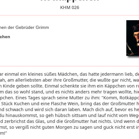
KHM 026
hen der Gebrüder Grimm
chen
ar einmal ein kleines süßes Mädchen, das hatte jedermann lieb, de
ah, am allerliebsten aber ihre Großmutter, die wußte gar nicht, was
 Kinde geben sollte. Einmal schenkte sie ihm ein Käppchen von 
hm das so wohl stand, und es nichts anders mehr tragen wollte, hi
pchen. Eines Tages sprach seine Mutter zu ihm: "Komm, Rotkäpp
n Stück Kuchen und eine Flasche Wein, bring das der Großmutter h
und schwach und wird sich daran laben. Mach dich auf, bevor es he
u hinauskommst, so geh hübsch sittsam und lauf nicht vom Wege
nd zerbrichst das Glas, und die Großmutter hat nichts. Und wenn d
st, so vergiß nicht guten Morgen zu sagen und guck nicht erst in
um!"