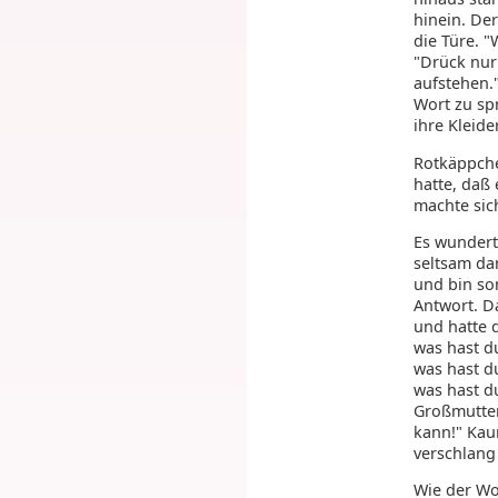
hinein. De
die Türe. 
"Drück nur 
aufstehen."
Wort zu sp
ihre Kleide
Rotkäppche
hatte, daß
machte sic
Es wunderte
seltsam dar
und bin so
Antwort. D
und hatte d
was hast du
was hast du
was hast du
Großmutter,
kann!" Kau
verschlang
Wie der Wol