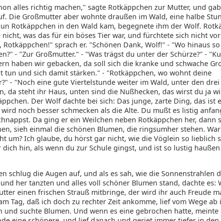
chon alles richtig machen," sagte Rotkäppchen zur Mutter, und gab
f. Die Großmutter aber wohnte draußen im Wald, eine halbe St
nun Rotkäppchen in den Wald kam, begegnete ihm der Wolf. Rot
nicht, was das für ein böses Tier war, und fürchtete sich nicht vor
, Rotkäppchen!" sprach er. "Schönen Dank, Wolf!" - "Wo hinaus so
n?" - "Zur Großmutter." - "Was trägst du unter der Schürze?" - "
ern haben wir gebacken, da soll sich die kranke und schwache G
t tun und sich damit stärken." - "Rotkäppchen, wo wohnt deine
?" - "Noch eine gute Viertelstunde weiter im Wald, unter den dre
, da steht ihr Haus, unten sind die Nußhecken, das wirst du ja wi
ppchen. Der Wolf dachte bei sich: Das junge, zarte Ding, das ist e
 wird noch besser schmecken als die Alte. Du mußt es listig anfa
chnappst. Da ging er ein Weilchen neben Rotkäppchen her, dann s
en, sieh einmal die schönen Blumen, die ringsumher stehen. Wa
ht um? Ich glaube, du hörst gar nicht, wie die Vöglein so lieblich
r dich hin, als wenn du zur Schule gingst, und ist so lustig hauße
n schlug die Augen auf, und als es sah, wie die Sonnenstrahlen d
und her tanzten und alles voll schöner Blumen stand, dachte es:
tter einen frischen Strauß mitbringe, der wird ihr auch Freude m
h am Tag, daß ich doch zu rechter Zeit ankomme, lief vom Wege ab 
n und suchte Blumen. Und wenn es eine gebrochen hatte, meinte e
nde eine schönere, und lief danach und geriet immer tiefer in den