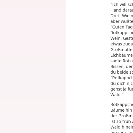
"Ich will s
Hand darau
Dorf. Wie 
aber wußte 
"Guten Tag
Rotkäppche
Wein. Gest
etwas zugu
Großmutter
Eichbäumen
sagte Rotkä
Bissen, der
du beide s
"Rotkäppch
du dich nic
gehst ja fü
Wald."
Rotkäppche
Bäume hin 
der Großmu
ist so frü
Wald hinei
hinaus stä