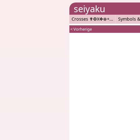
seiyaku
Crosses ✟✠X✥⊕+
Symbols &
< Vorherige