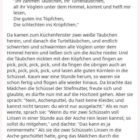
"Ihr zahmen Täubchen, ihr Turteltäubchen,
all ihr Vöglein unter dem Himmel, kommt und helft mir
lesen,
Die guten ins Töpfchen,
Die schlechten ins Kröpfchen."
Da kamen zum Küchenfenster zwei weiße Täubchen
herein, und danach die Turteltäubchen, und endlich
schwirrten und schwärmten alle Vöglein unter dem
Himmel herein und ließen sich um die Asche nieder. Und
die Täubchen nickten mit den Köpfchen und fingen an
pick, pick, pick, pick, und da fingen die übrigen auch an
pick, pick, pick, pick, und lasen alle guten Körnlein in die
Schüssel. Kaum war eine Stunde herum, so waren sie
schon fertig und flogen alle wieder hinaus. Da brachte das
Mädchen die Schüssel der Stiefmutter, freute sich und
glaubte, es dürfte nun mit auf die Hochzeit gehen. Aber sie
sprach: "Nein, Aschenputtel, du hast keine Kleider, und
kannst nicht tanzen: du wirst nur ausgelacht." Als es nun
weinte, sprach sie: "Wenn du mir zwei Schüsseln voll
Linsen in einer Stunde aus der Asche rein lesen kannst, so
sollst du mitgehen," und dachte: "Das kann es ja
nimmermehr." Als sie die zwei Schüsseln Linsen in die
Asche geschüttet hatte, ging das Mädchen durch die