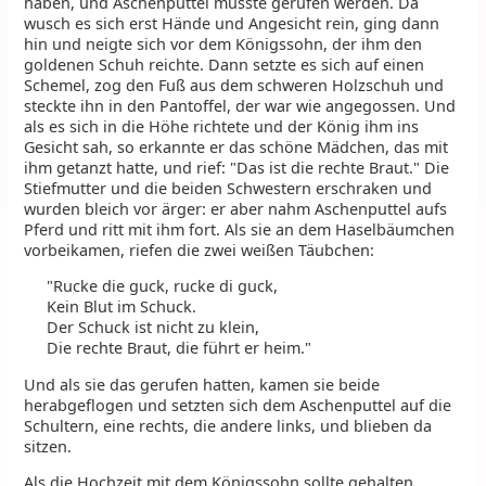
haben, und Aschenputtel musste gerufen werden. Da
wusch es sich erst Hände und Angesicht rein, ging dann
hin und neigte sich vor dem Königssohn, der ihm den
goldenen Schuh reichte. Dann setzte es sich auf einen
Schemel, zog den Fuß aus dem schweren Holzschuh und
steckte ihn in den Pantoffel, der war wie angegossen. Und
als es sich in die Höhe richtete und der König ihm ins
Gesicht sah, so erkannte er das schöne Mädchen, das mit
ihm getanzt hatte, und rief: "Das ist die rechte Braut." Die
Stiefmutter und die beiden Schwestern erschraken und
wurden bleich vor ärger: er aber nahm Aschenputtel aufs
Pferd und ritt mit ihm fort. Als sie an dem Haselbäumchen
vorbeikamen, riefen die zwei weißen Täubchen:
"Rucke die guck, rucke di guck,
Kein Blut im Schuck.
Der Schuck ist nicht zu klein,
Die rechte Braut, die führt er heim."
Und als sie das gerufen hatten, kamen sie beide
herabgeflogen und setzten sich dem Aschenputtel auf die
Schultern, eine rechts, die andere links, und blieben da
sitzen.
Als die Hochzeit mit dem Königssohn sollte gehalten