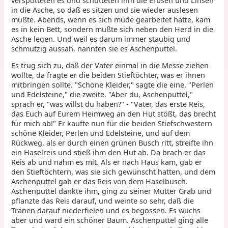
verspotteten es und schütteten ihm die Erbsen und Linsen
in die Asche, so daß es sitzen und sie wieder auslesen
mußte. Abends, wenn es sich müde gearbeitet hatte, kam
es in kein Bett, sondern mußte sich neben den Herd in die
Asche legen. Und weil es darum immer staubig und
schmutzig aussah, nannten sie es Aschenputtel.
Es trug sich zu, daß der Vater einmal in die Messe ziehen
wollte, da fragte er die beiden Stieftöchter, was er ihnen
mitbringen sollte. "Schöne Kleider," sagte die eine, "Perlen
und Edelsteine," die zweite. "Aber du, Aschenputtel,"
sprach er, "was willst du haben?" - "Vater, das erste Reis,
das Euch auf Eurem Heimweg an den Hut stößt, das brecht
für mich ab!" Er kaufte nun für die beiden Stiefschwestern
schöne Kleider, Perlen und Edelsteine, und auf dem
Rückweg, als er durch einen grünen Busch ritt, streifte ihn
ein Haselreis und stieß ihm den Hut ab. Da brach er das
Reis ab und nahm es mit. Als er nach Haus kam, gab er
den Stieftöchtern, was sie sich gewünscht hatten, und dem
Aschenputtel gab er das Reis von dem Haselbusch.
Aschenputtel dankte ihm, ging zu seiner Mutter Grab und
pflanzte das Reis darauf, und weinte so sehr, daß die
Tränen darauf niederfielen und es begossen. Es wuchs
aber und ward ein schöner Baum. Aschenputtel ging alle