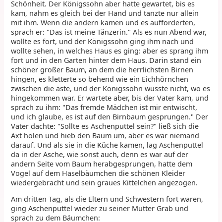
Schönheit. Der Königssohn aber hatte gewartet, bis es
kam, nahm es gleich bei der Hand und tanzte nur allein
mit ihm. Wenn die andern kamen und es aufforderten,
sprach er: "Das ist meine Tänzerin." Als es nun Abend war,
wollte es fort, und der Königssohn ging ihm nach und
wollte sehen, in welches Haus es ging: aber es sprang ihm
fort und in den Garten hinter dem Haus. Darin stand ein
schöner großer Baum, an dem die herrlichsten Birnen
hingen, es kletterte so behend wie ein Eichhörnchen
zwischen die äste, und der Königssohn wusste nicht, wo es
hingekommen war. Er wartete aber, bis der Vater kam, und
sprach zu ihm: "Das fremde Mädchen ist mir entwischt,
und ich glaube, es ist auf den Birnbaum gesprungen." Der
Vater dachte: "Sollte es Aschenputtel sein?" ließ sich die
Axt holen und hieb den Baum um, aber es war niemand
darauf. Und als sie in die Küche kamen, lag Aschenputtel
da in der Asche, wie sonst auch, denn es war auf der
andern Seite vom Baum herabgesprungen, hatte dem
Vogel auf dem Haselbäumchen die schönen Kleider
wiedergebracht und sein graues Kittelchen angezogen.
Am dritten Tag, als die Eltern und Schwestern fort waren,
ging Aschenputtel wieder zu seiner Mutter Grab und
sprach zu dem Bäumchen: