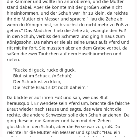
die Kammer und wollte ihn anprobieren, und die Mutter
stand dabei. Aber sie konnte mit der großen Zehe nicht
hineinkommen, und der Schuh war ihr zu klein, da reichte
ihr die Mutter ein Messer und sprach: "Hau die Zehe ab:
wenn du Königin bist, so brauchst du nicht mehr zu Fuß zu
gehen." Das Mädchen hieb die Zehe ab, zwängte den Fuß
in den Schuh, verbiss den Schmerz und ging hinaus zum
Königssohn. Da nahm er sie als seine Braut aufs Pferd und
ritt mit ihr fort. Sie mussten aber an dem Grabe vorbei, da
saßen die zwei Täubchen auf dem Haselbäumchen und
riefen:
"Rucke di guck, rucke di guck,
Blut ist im Schuck. (= Schuh):
Der Schuck ist zu klein,
Die rechte Braut sitzt noch daheim."
Da blickte er auf ihren Fuß und sah, wie das Blut
herausquoll. Er wendete sein Pferd um, brachte die falsche
Braut wieder nach Hause und sagte, das wäre nicht die
rechte, die andere Schwester solle den Schuh anziehen. Da
ging diese in die Kammer und kam mit den Zehen
glücklich in den Schuh, aber die Ferse war zu groß. Da
reichte ihr die Mutter ein Messer und sprach: "Hau ein