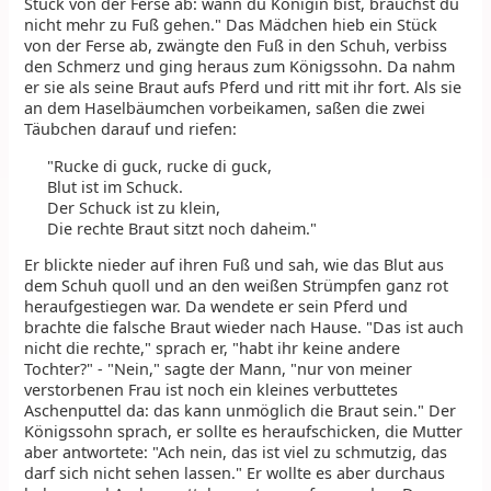
Stück von der Ferse ab: wann du Königin bist, brauchst du
nicht mehr zu Fuß gehen." Das Mädchen hieb ein Stück
von der Ferse ab, zwängte den Fuß in den Schuh, verbiss
den Schmerz und ging heraus zum Königssohn. Da nahm
er sie als seine Braut aufs Pferd und ritt mit ihr fort. Als sie
an dem Haselbäumchen vorbeikamen, saßen die zwei
Täubchen darauf und riefen:
"Rucke di guck, rucke di guck,
Blut ist im Schuck.
Der Schuck ist zu klein,
Die rechte Braut sitzt noch daheim."
Er blickte nieder auf ihren Fuß und sah, wie das Blut aus
dem Schuh quoll und an den weißen Strümpfen ganz rot
heraufgestiegen war. Da wendete er sein Pferd und
brachte die falsche Braut wieder nach Hause. "Das ist auch
nicht die rechte," sprach er, "habt ihr keine andere
Tochter?" - "Nein," sagte der Mann, "nur von meiner
verstorbenen Frau ist noch ein kleines verbuttetes
Aschenputtel da: das kann unmöglich die Braut sein." Der
Königssohn sprach, er sollte es heraufschicken, die Mutter
aber antwortete: "Ach nein, das ist viel zu schmutzig, das
darf sich nicht sehen lassen." Er wollte es aber durchaus