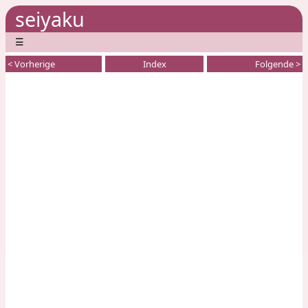
seiyaku
☰
< Vorherige
Index
Folgende >