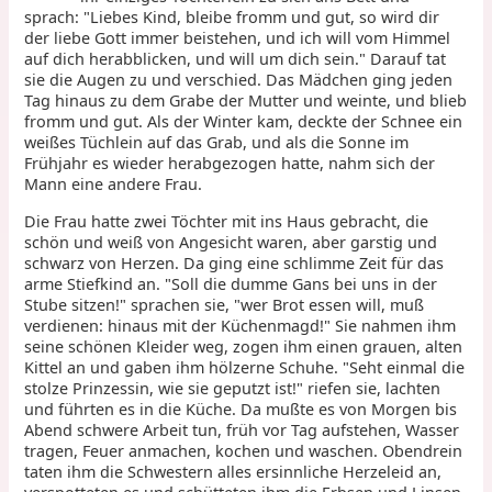
sprach: "Liebes Kind, bleibe fromm und gut, so wird dir
der liebe Gott immer beistehen, und ich will vom Himmel
auf dich herabblicken, und will um dich sein." Darauf tat
sie die Augen zu und verschied. Das Mädchen ging jeden
Tag hinaus zu dem Grabe der Mutter und weinte, und blieb
fromm und gut. Als der Winter kam, deckte der Schnee ein
weißes Tüchlein auf das Grab, und als die Sonne im
Frühjahr es wieder herabgezogen hatte, nahm sich der
Mann eine andere Frau.
Die Frau hatte zwei Töchter mit ins Haus gebracht, die
schön und weiß von Angesicht waren, aber garstig und
schwarz von Herzen. Da ging eine schlimme Zeit für das
arme Stiefkind an. "Soll die dumme Gans bei uns in der
Stube sitzen!" sprachen sie, "wer Brot essen will, muß
verdienen: hinaus mit der Küchenmagd!" Sie nahmen ihm
seine schönen Kleider weg, zogen ihm einen grauen, alten
Kittel an und gaben ihm hölzerne Schuhe. "Seht einmal die
stolze Prinzessin, wie sie geputzt ist!" riefen sie, lachten
und führten es in die Küche. Da mußte es von Morgen bis
Abend schwere Arbeit tun, früh vor Tag aufstehen, Wasser
tragen, Feuer anmachen, kochen und waschen. Obendrein
taten ihm die Schwestern alles ersinnliche Herzeleid an,