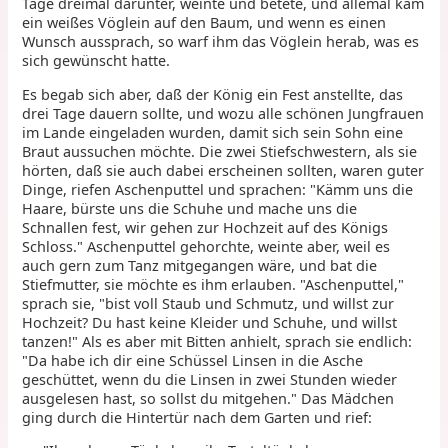
Tage dreimal darunter, weinte und betete, und allemal kam
ein weißes Vöglein auf den Baum, und wenn es einen
Wunsch aussprach, so warf ihm das Vöglein herab, was es
sich gewünscht hatte.
Es begab sich aber, daß der König ein Fest anstellte, das
drei Tage dauern sollte, und wozu alle schönen Jungfrauen
im Lande eingeladen wurden, damit sich sein Sohn eine
Braut aussuchen möchte. Die zwei Stiefschwestern, als sie
hörten, daß sie auch dabei erscheinen sollten, waren guter
Dinge, riefen Aschenputtel und sprachen: "Kämm uns die
Haare, bürste uns die Schuhe und mache uns die
Schnallen fest, wir gehen zur Hochzeit auf des Königs
Schloss." Aschenputtel gehorchte, weinte aber, weil es
auch gern zum Tanz mitgegangen wäre, und bat die
Stiefmutter, sie möchte es ihm erlauben. "Aschenputtel,"
sprach sie, "bist voll Staub und Schmutz, und willst zur
Hochzeit? Du hast keine Kleider und Schuhe, und willst
tanzen!" Als es aber mit Bitten anhielt, sprach sie endlich:
"Da habe ich dir eine Schüssel Linsen in die Asche
geschüttet, wenn du die Linsen in zwei Stunden wieder
ausgelesen hast, so sollst du mitgehen." Das Mädchen
ging durch die Hintertür nach dem Garten und rief: