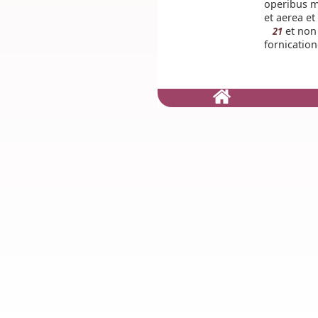
operibus m
et aerea e
et non 
21
fornication