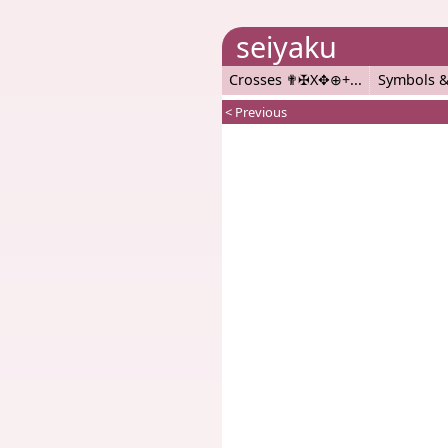
seiyaku
Crosses ✟✠X✥⊕+
Symbols &
< Previous