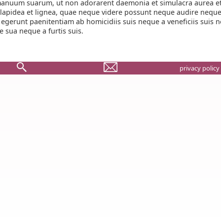
anuum suarum, ut non adorarent daemonia et simulacra aurea e
t lapidea et lignea, quae neque videre possunt neque audire nequ
egerunt paenitentiam ab homicidiis suis neque a veneficiis suis 
e sua neque a furtis suis.
privacy policy