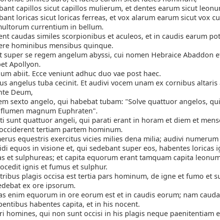
ant capillos sicut capillos mulierum, et dentes earum sicut leonu
ant loricas sicut loricas ferreas, et vox alarum earum sicut vox 
ltorum currentium in bellum.
nt caudas similes scorpionibus et aculeos, et in caudis earum po
ere hominibus mensibus quinque.
 super se regem angelum abyssi, cui nomen Hebraice Abaddon e
t Apollyon.
m abiit. Ecce veniunt adhuc duo vae post haec.
us angelus tuba cecinit. Et audivi vocem unam ex cornibus altaris 
nte Deum,
m sexto angelo, qui habebat tubam: "Solve quattuor angelos, qui 
r flumen magnum Euphraten".
ti sunt quattuor angeli, qui parati erant in horam et diem et men
occiderent tertiam partem hominum.
rus equestris exercitus vicies milies dena milia; audivi numeru
vidi equos in visione et, qui sedebant super eos, habentes loricas 
as et sulphureas; et capita equorum erant tamquam capita leonum
cedit ignis et fumus et sulphur.
tribus plagis occisa est tertia pars hominum, de igne et fumo et s
debat ex ore ipsorum.
as enim equorum in ore eorum est et in caudis eorum; nam cauda
pentibus habentes capita, et in his nocent.
ri homines, qui non sunt occisi in his plagis neque paenitentiam 