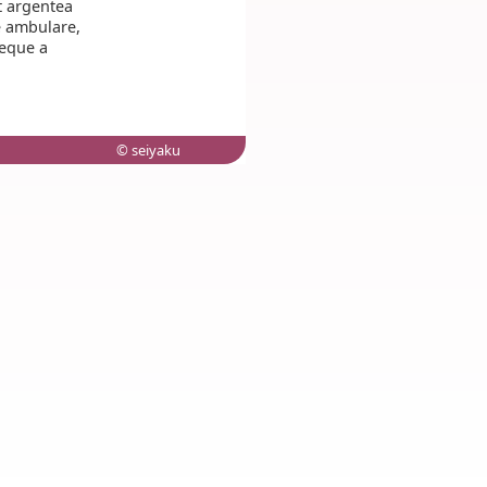
t argentea
e ambulare,
neque a
© seiyaku