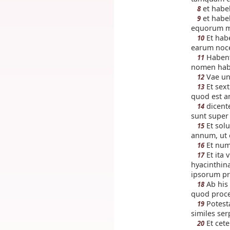
et habeb
8
et habeb
9
equorum mu
Et habe
10
earum noc
Habent
11
nomen habe
Vae unu
12
Et sext
13
quod est a
dicente
14
sunt supe
Et solu
15
annum, ut 
Et nume
16
Et ita 
17
hyacinthin
ipsorum pro
Ab his 
18
quod proce
Potest
19
similes ser
Et cete
20