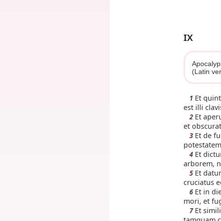
IX
Apocalyp
(Latin ve
Et quint
1
est illi cla
Et aperu
2
et obscurat
Et de fu
3
potestatem
Et dictu
4
arborem, n
Et datum
5
cruciatus 
Et in di
6
mori, et fu
Et simil
7
tamquam co