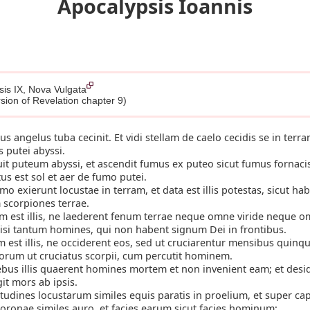
Apocalypsis Ioannis
sis IX, Nova Vulgata
rsion of Revelation chapter 9)
us angelus tuba cecinit. Et vidi stellam de caelo cecidis se in terra
vis putei abyssi.
it puteum abyssi, et ascendit fumus ex puteo sicut fumus fornac
us est sol et aer de fumo putei.
mo exierunt locustae in terram, et data est illis potestas, sicut ha
 scorpiones terrae.
m est illis, ne laederent fenum terrae neque omne viride neque
isi tantum homines, qui non habent signum Dei in frontibus.
 est illis, ne occiderent eos, sed ut cruciarentur mensibus quinqu
eorum ut cruciatus scorpii, cum percutit hominem.
ebus illis quaerent homines mortem et non invenient eam; et des
git mors ab ipsis.
itudines locustarum similes equis paratis in proelium, et super ca
ronae similes auro, et facies earum sicut facies hominum;