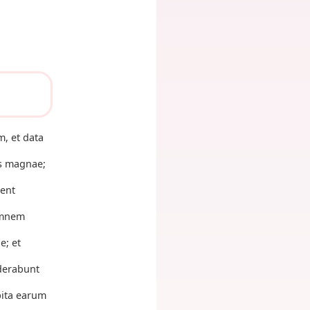
m, et data
is magnae;
bent
 omnem
e; et
iderabunt
pita earum