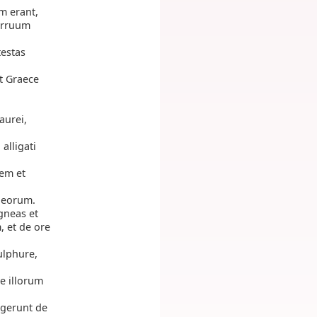
m erant,
curruum
testas
t Graece
aurei,
alligati
sem et
m eorum.
igneas et
, et de ore
ulphure,
e illorum
egerunt de