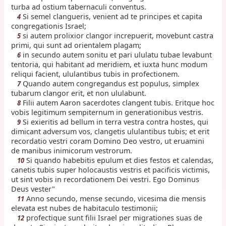
turba ad ostium tabernaculi conventus.
Si semel clangueris, venient ad te principes et capita
4
congregationis Israel;
si autem prolixior clangor increpuerit, movebunt castra
5
primi, qui sunt ad orientalem plagam;
in secundo autem sonitu et pari ululatu tubae levabunt
6
tentoria, qui habitant ad meridiem, et iuxta hunc modum
reliqui facient, ululantibus tubis in profectionem.
Quando autem congregandus est populus, simplex
7
tubarum clangor erit, et non ululabunt.
Filii autem Aaron sacerdotes clangent tubis. Eritque hoc
8
vobis legitimum sempiternum in generationibus vestris.
Si exieritis ad bellum in terra vestra contra hostes, qui
9
dimicant adversum vos, clangetis ululantibus tubis; et erit
recordatio vestri coram Domino Deo vestro, ut eruamini
de manibus inimicorum vestrorum.
Si quando habebitis epulum et dies festos et calendas,
10
canetis tubis super holocaustis vestris et pacificis victimis,
ut sint vobis in recordationem Dei vestri. Ego Dominus
Deus vester"
Anno secundo, mense secundo, vicesima die mensis
11
elevata est nubes de habitaculo testimonii;
profectique sunt filii Israel per migrationes suas de
12