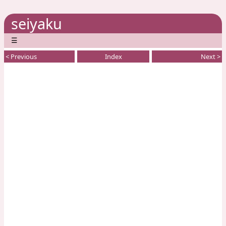
seiyaku
☰
< Previous
Index
Next >