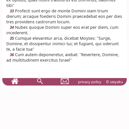
tibi"
Profecti sunt ergo de monte Domini viam trium
33
dierum; arcaque foederis Domini praecedebat eos per dies
tres providens castrorum locum.
Nubes quoque Domini super eos erat per diem, cum
34
incederent.
Cumque elevaretur arca, dicebat Moyses: "Surge,
35
Domine, et dissipentur inimici tui; et fugiant, qui oderunt
te, a facie tua"
Cum autem deponeretur, aiebat: "Revertere, Domine,
36
ad multitudinem exercitus Israel"
privacy policy
© seiyaku