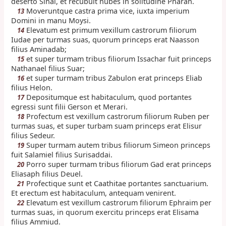
deserto Sinai, et recubuit nubes in solitudine Pharan.
Moveruntque castra prima vice, iuxta imperium
13
Domini in manu Moysi.
Elevatum est primum vexillum castrorum filiorum
14
Iudae per turmas suas, quorum princeps erat Naasson
filius Aminadab;
et super turmam tribus filiorum Issachar fuit princeps
15
Nathanael filius Suar;
et super turmam tribus Zabulon erat princeps Eliab
16
filius Helon.
Depositumque est habitaculum, quod portantes
17
egressi sunt filii Gerson et Merari.
Profectum est vexillum castrorum filiorum Ruben per
18
turmas suas, et super turbam suam princeps erat Elisur
filius Sedeur.
Super turmam autem tribus filiorum Simeon princeps
19
fuit Salamiel filius Surisaddai.
Porro super turmam tribus filiorum Gad erat princeps
20
Eliasaph filius Deuel.
Profectique sunt et Caathitae portantes sanctuarium.
21
Et erectum est habitaculum, antequam venirent.
Elevatum est vexillum castrorum filiorum Ephraim per
22
turmas suas, in quorum exercitu princeps erat Elisama
filius Ammiud.