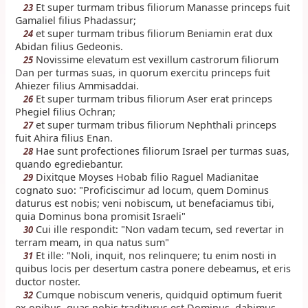
Et super turmam tribus filiorum Manasse princeps fuit
23
Gamaliel filius Phadassur;
et super turmam tribus filiorum Beniamin erat dux
24
Abidan filius Gedeonis.
Novissime elevatum est vexillum castrorum filiorum
25
Dan per turmas suas, in quorum exercitu princeps fuit
Ahiezer filius Ammisaddai.
Et super turmam tribus filiorum Aser erat princeps
26
Phegiel filius Ochran;
et super turmam tribus filiorum Nephthali princeps
27
fuit Ahira filius Enan.
Hae sunt profectiones filiorum Israel per turmas suas,
28
quando egrediebantur.
Dixitque Moyses Hobab filio Raguel Madianitae
29
cognato suo: "Proficiscimur ad locum, quem Dominus
daturus est nobis; veni nobiscum, ut benefaciamus tibi,
quia Dominus bona promisit Israeli"
Cui ille respondit: "Non vadam tecum, sed revertar in
30
terram meam, in qua natus sum"
Et ille: "Noli, inquit, nos relinquere; tu enim nosti in
31
quibus locis per desertum castra ponere debeamus, et eris
ductor noster.
Cumque nobiscum veneris, quidquid optimum fuerit
32
ex opibus, quas nobis traditurus est Dominus, dabimus