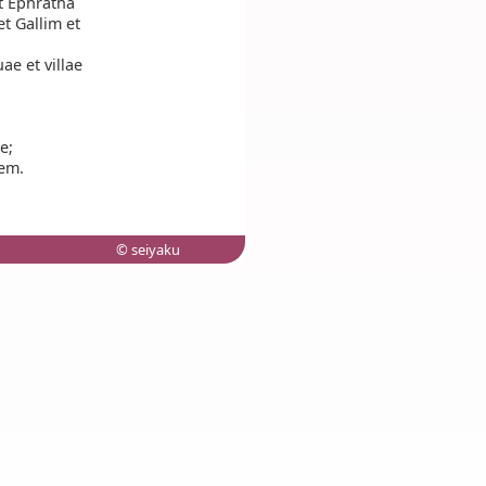
et Ephratha
t Gallim et
ae et villae
e;
iem.
© seiyaku