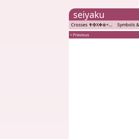
seiyaku
Crosses ✟✠X✥⊕+
Symbols &
< Previous