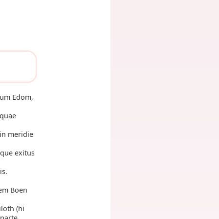
inum Edom,
 quae
in meridie
que exitus
is.
dem Boen
loth (hi
 parte