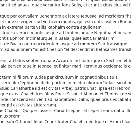
transit ad aquas, quae vocantur fons Solis, et erunt exitus eius ad
tque per convallem Benennom ex latere Iebusaei ad meridiem "ha
"et inde se erigens ad verticem montis, qui est contra vallem Enn
 in extrema parte vallis Raphaim contra aquilonem;
sitque a vertice montis usque ad fontem aquae Nephtoa et perven
ntis Ephron inclinaturque in Baala, quae est Cariathiarim.
it de Baala contra occidentem usque ad montem Seir transitque iu
im ad aquilonem "id est Cheslon "et descendit in Bethsames transi
enit ad latus septentrionale Accaron inclinaturque in Sechron et t
a pervenitque in Iebneel et finitur mari. Terminus occidentalis 
 termini filiorum Iudae per circuitum in cognationibus suis.
vero filio Iephonne dedit partem in medio filiorum Iudae, sicut 
ue: Cariatharbe (id est civitas Arbe), patris Enac, ipsa est Hebron
que ex ea Chaleb tres filios Enac: Sesai et Ahiman et Tholmai de s
nde conscendens venit ad habitatores Dabir, quae prius vocabatu
er (id est civitas Litterarum).
e Chaleb: "Qui percusserit Cariathsepher et ceperit eam, dabo ill
am uxorem"
e eam Othoniel filius Cenez frater Chaleb, deditque ei Axam fili