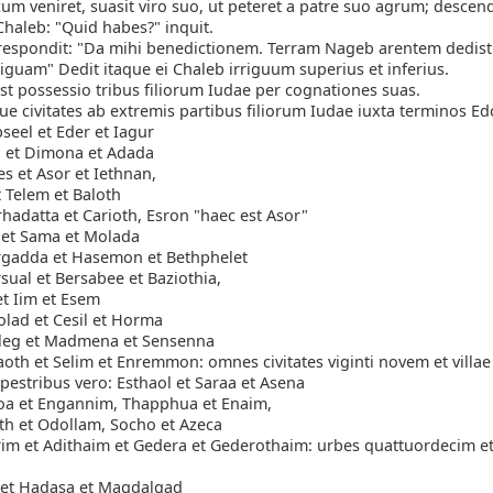
m veniret, suasit viro suo, ut peteret a patre suo agrum; descen
Chaleb: "Quid habes?" inquit.
 respondit: "Da mihi benedictionem. Terram Nageb arentem dedisti
riguam" Dedit itaque ei Chaleb irriguum superius et inferius.
t possessio tribus filiorum Iudae per cognationes suas.
e civitates ab extremis partibus filiorum Iudae iuxta terminos E
seel et Eder et Iagur
a et Dimona et Adada
s et Asor et Iethnan,
 Telem et Baloth
hadatta et Carioth, Esron "haec est Asor"
t Sama et Molada
rgadda et Hasemon et Bethphelet
sual et Bersabee et Baziothia,
t Iim et Esem
olad et Cesil et Horma
eleg et Madmena et Sensenna
oth et Selim et Enremmon: omnes civitates viginti novem et villa
estribus vero: Esthaol et Saraa et Asena
oa et Engannim, Thapphua et Enaim,
th et Odollam, Socho et Azeca
im et Adithaim et Gedera et Gederothaim: urbes quattuordecim et 
et Hadasa et Magdalgad