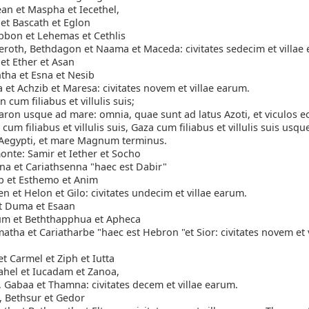
an et Maspha et Iecethel,
et Bascath et Eglon
bbon et Lehemas et Cethlis
roth, Bethdagon et Naama et Maceda: civitates sedecim et villae
et Ether et Asan
tha et Esna et Nesib
a et Achzib et Maresa: civitates novem et villae earum.
 cum filiabus et villulis suis;
ron usque ad mare: omnia, quae sunt ad latus Azoti, et viculos 
cum filiabus et villulis suis, Gaza cum filiabus et villulis suis usqu
Aegypti, et mare Magnum terminus.
onte: Samir et Iether et Socho
a et Cariathsenna "haec est Dabir"
b et Esthemo et Anim
n et Helon et Gilo: civitates undecim et villae earum.
t Duma et Esaan
um et Beththapphua et Apheca
tha et Cariatharbe "haec est Hebron "et Sior: civitates novem et v
 Carmel et Ziph et Iutta
ahel et Iucadam et Zanoa,
 Gabaa et Thamna: civitates decem et villae earum.
, Bethsur et Gedor