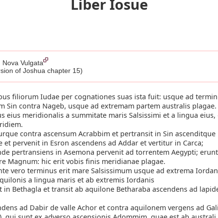
Liber Iosue
, Nova Vulgata
rsion of Joshua chapter 15)
bus filiorum Iudae per cognationes suas ista fuit: usque ad term
m Sin contra Nageb, usque ad extremam partem australis plagae.
 eius meridionalis a summitate maris Salsissimi et a lingua eius,
ridiem.
rque contra ascensum Acrabbim et pertransit in Sin ascenditque 
et pervenit in Esron ascendens ad Addar et vertitur in Carca;
de pertransiens in Asemona pervenit ad torrentem Aegypti; erunt
re Magnum: hic erit vobis finis meridianae plagae.
te vero terminus erit mare Salsissimum usque ad extrema Iordan
uilonis a lingua maris et ab extremis Iordanis
 in Bethagla et transit ab aquilone Betharaba ascendens ad lapi
dens ad Dabir de valle Achor et contra aquilonem vergens ad Gali
i), qui sunt ex adverso ascensionis Adommim, quae est ab australi