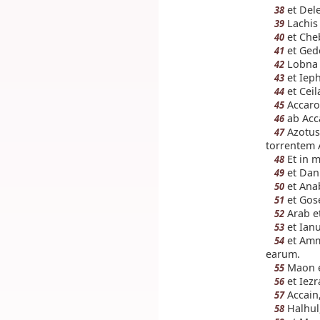
et Dele
38
Lachis 
39
et Che
40
et Gede
41
Lobna 
42
et Ieph
43
et Ceil
44
Accaron
45
ab Acca
46
Azotus 
47
torrentem 
Et in m
48
et Dann
49
et Ana
50
et Gose
51
Arab e
52
et Ian
53
et Amma
54
earum.
Maon et
55
et Iezr
56
Accain,
57
Halhul
58