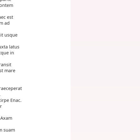
 fontem
ec est
om ad
it usque
xta latus
tque in
ransit
est mare
praeceperat
.
tirpe Enac.
r
i Axam
am suam