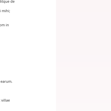
ditque de
 mihi;
dom in
e earum.
villae