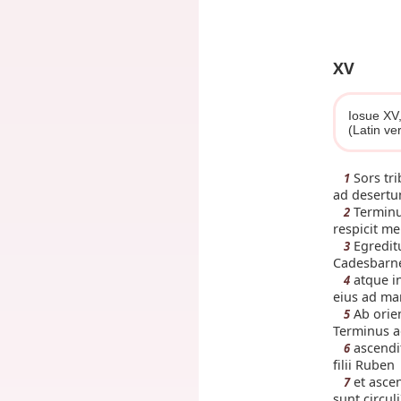
XV
Iosue XV
(Latin ve
Sors tri
1
ad desertu
Terminus
2
respicit me
Egreditu
3
Cadesbarne 
atque in
4
eius ad ma
Ab orien
5
Terminus aq
ascendit
6
filii Ruben
et ascen
7
sunt circul