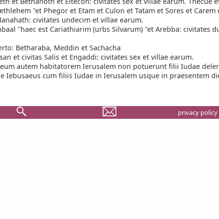
th et Bethanoth et Eltecon: civitates sex et villae earum. Thecue 
ethlehem "et Phegor et Etam et Culon et Tatam et Sores et Carem e
anahath: civitates undecim et villae earum.
baal "haec est Cariathiarim (urbs Silvarum) "et Arebba: civitates du
erto: Betharaba, Meddin et Sachacha
an et civitas Salis et Engaddi: civitates sex et villae earum.
eum autem habitatorem Ierusalem non potuerunt filii Iudae deler
ue Iebusaeus cum filiis Iudae in Ierusalem usque in praesentem d
privacy policy