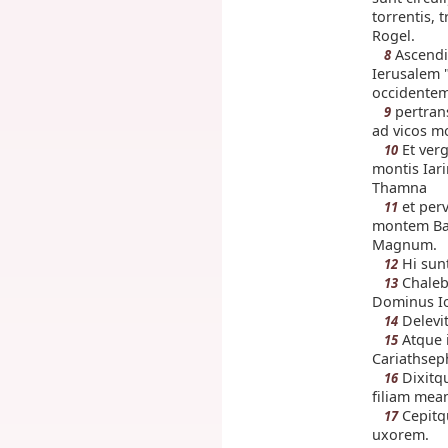
torrentis, 
Rogel.
Ascendi
8
Ierusalem 
occidentem
pertran
9
ad vicos mo
Et verg
10
montis Iar
Thamna
et perv
11
montem Baal
Magnum.
Hi sunt
12
Chaleb 
13
Dominus Ios
Delevit
14
Atque i
15
Cariathseph
Dixitqu
16
filiam me
Cepitqu
17
uxorem.