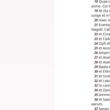
Quae cu
18
asino. Cui 
At illa
19
iunge et ir
Haec es
20
Erantqu
21
Nageb: Cab
et Cin
22
et Cade
23
Ziph et
24
et Asor
25
Amam e
26
et Asa
27
et Asar
28
Baala e
29
et Elth
30
et Sic
31
et Leba
32
In camp
33
et Zan
34
Ierimo
35
et Saar
36
earum.
Sanan 
37