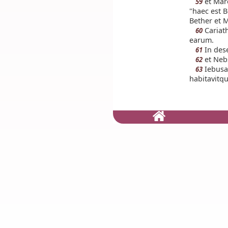
et Mare
59
"haec est B
Bether et M
Cariath
60
earum.
In des
61
et Nebs
62
Iebusa
63
habitavitq