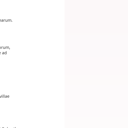
 earum.
eorum,
e ad
illae