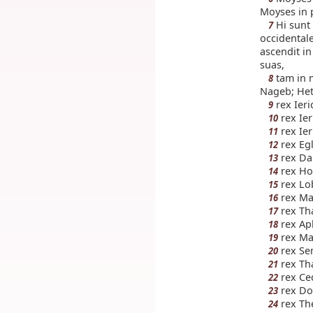
Moyses in 
Hi sunt 
7
occidental
ascendit in
suas,
tam in m
8
Nageb; Het
rex Ieri
9
rex Ie
10
rex Ier
11
rex Eg
12
rex Da
13
rex Ho
14
rex Lo
15
rex Ma
16
rex Th
17
rex Ap
18
rex Ma
19
rex Se
20
rex Th
21
rex Ce
22
rex Dor
23
rex The
24