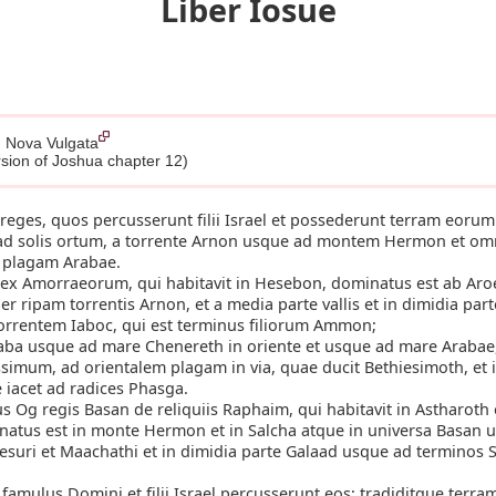
Liber Iosue
, Nova Vulgata
rsion of Joshua chapter 12)
reges, quos percusserunt filii Israel et possederunt terram eorum
d solis ortum, a torrente Arnon usque ad montem Hermon et o
 plagam Arabae.
ex Amorraeorum, qui habitavit in Hesebon, dominatus est ab Aro
per ripam torrentis Arnon, et a media parte vallis et in dimidia par
orrentem Iaboc, qui est terminus filiorum Ammon;
raba usque ad mare Chenereth in oriente et usque ad mare Arabae
simum, ad orientalem plagam in via, quae ducit Bethiesimoth, et i
 iacet ad radices Phasga.
 Og regis Basan de reliquiis Raphaim, qui habitavit in Astharoth e
natus est in monte Hermon et in Salcha atque in universa Basan 
esuri et Maachathi et in dimidia parte Galaad usque ad terminos 
amulus Domini et filii Israel percusserunt eos; tradiditque terr