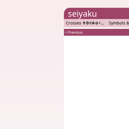
seiyaku
Crosses ✟✠X✥⊕+
Symbols &
< Previous