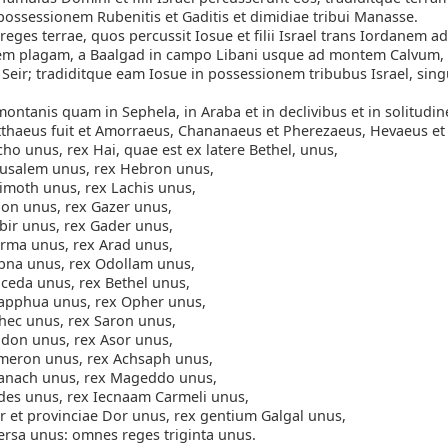
possessionem Rubenitis et Gaditis et dimidiae tribui Manasse.
reges terrae, quos percussit Iosue et filii Israel trans Iordanem ad
em plagam, a Baalgad in campo Libani usque ad montem Calvum, 
 Seir; tradiditque eam Iosue in possessionem tribubus Israel, sing
ontanis quam in Sephela, in Araba et in declivibus et in solitudin
thaeus fuit et Amorraeus, Chananaeus et Pherezaeus, Hevaeus et
cho unus, rex Hai, quae est ex latere Bethel, unus,
rusalem unus, rex Hebron unus,
imoth unus, rex Lachis unus,
lon unus, rex Gazer unus,
bir unus, rex Gader unus,
rma unus, rex Arad unus,
bna unus, rex Odollam unus,
ceda unus, rex Bethel unus,
apphua unus, rex Opher unus,
hec unus, rex Saron unus,
don unus, rex Asor unus,
meron unus, rex Achsaph unus,
anach unus, rex Mageddo unus,
des unus, rex Iecnaam Carmeli unus,
 et provinciae Dor unus, rex gentium Galgal unus,
rsa unus: omnes reges triginta unus.