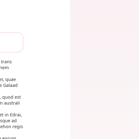
 trans
mnem
er, quae
te Galaad
, quod est
n australi
t in Edrai,
usque ad
Sehon regis
am eorum