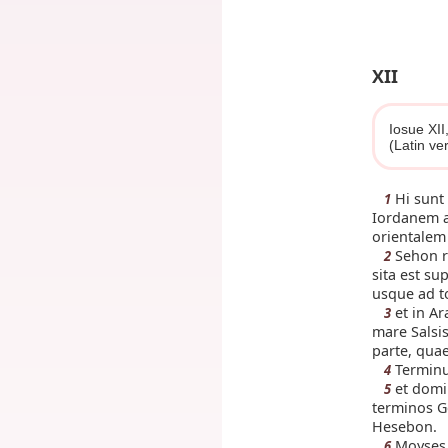
XII
Iosue XII
(Latin ve
Hi sunt 
1
Iordanem a
orientalem
Sehon r
2
sita est su
usque ad t
et in A
3
mare Salsis
parte, quae
Terminus
4
et domi
5
terminos G
Hesebon.
Moyses f
6