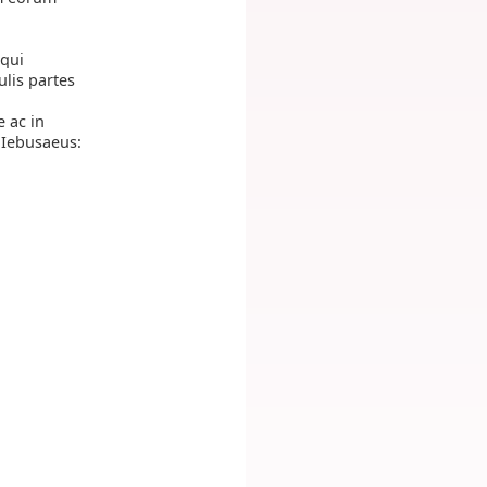
qui
ulis partes
e ac in
 Iebusaeus: