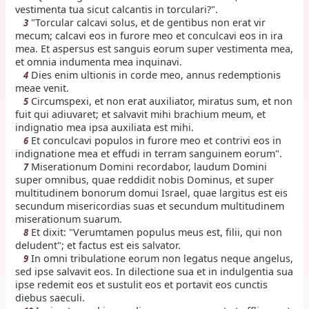
vestimenta tua sicut calcantis in torculari?".
"Torcular calcavi solus, et de gentibus non erat vir
3
mecum; calcavi eos in furore meo et conculcavi eos in ira
mea. Et aspersus est sanguis eorum super vestimenta mea,
et omnia indumenta mea inquinavi.
Dies enim ultionis in corde meo, annus redemptionis
4
meae venit.
Circumspexi, et non erat auxiliator, miratus sum, et non
5
fuit qui adiuvaret; et salvavit mihi brachium meum, et
indignatio mea ipsa auxiliata est mihi.
Et conculcavi populos in furore meo et contrivi eos in
6
indignatione mea et effudi in terram sanguinem eorum".
Miserationum Domini recordabor, laudum Domini
7
super omnibus, quae reddidit nobis Dominus, et super
multitudinem bonorum domui Israel, quae largitus est eis
secundum misericordias suas et secundum multitudinem
miserationum suarum.
Et dixit: "Verumtamen populus meus est, filii, qui non
8
deludent"; et factus est eis salvator.
In omni tribulatione eorum non legatus neque angelus,
9
sed ipse salvavit eos. In dilectione sua et in indulgentia sua
ipse redemit eos et sustulit eos et portavit eos cunctis
diebus saeculi.