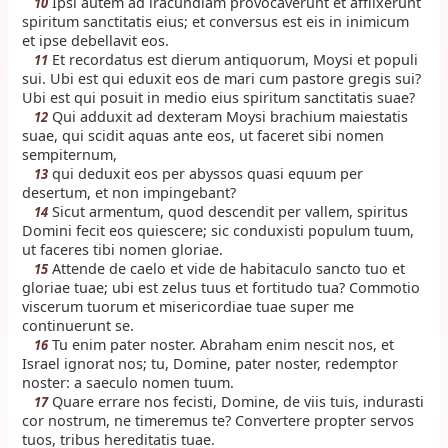
Ipsi autem ad iracundiam provocaverunt et afflixerunt
10
spiritum sanctitatis eius; et conversus est eis in inimicum
et ipse debellavit eos.
Et recordatus est dierum antiquorum, Moysi et populi
11
sui. Ubi est qui eduxit eos de mari cum pastore gregis sui?
Ubi est qui posuit in medio eius spiritum sanctitatis suae?
Qui adduxit ad dexteram Moysi brachium maiestatis
12
suae, qui scidit aquas ante eos, ut faceret sibi nomen
sempiternum,
qui deduxit eos per abyssos quasi equum per
13
desertum, et non impingebant?
Sicut armentum, quod descendit per vallem, spiritus
14
Domini fecit eos quiescere; sic conduxisti populum tuum,
ut faceres tibi nomen gloriae.
Attende de caelo et vide de habitaculo sancto tuo et
15
gloriae tuae; ubi est zelus tuus et fortitudo tua? Commotio
viscerum tuorum et misericordiae tuae super me
continuerunt se.
Tu enim pater noster. Abraham enim nescit nos, et
16
Israel ignorat nos; tu, Domine, pater noster, redemptor
noster: a saeculo nomen tuum.
Quare errare nos fecisti, Domine, de viis tuis, indurasti
17
cor nostrum, ne timeremus te? Convertere propter servos
tuos, tribus hereditatis tuae.