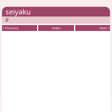
seiyaku
☰
< Previous
Index
Next >