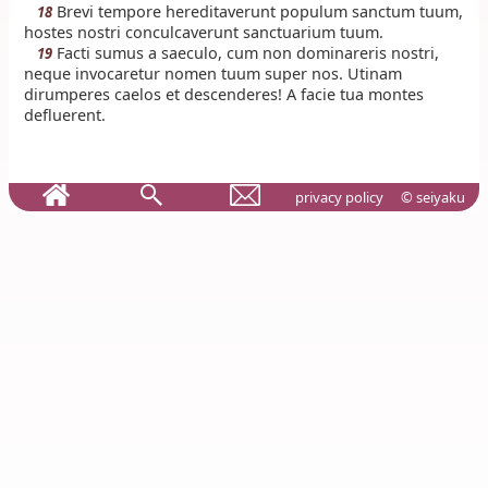
Brevi tempore hereditaverunt populum sanctum tuum,
18
hostes nostri conculcaverunt sanctuarium tuum.
Facti sumus a saeculo, cum non dominareris nostri,
19
neque invocaretur nomen tuum super nos. Utinam
dirumperes caelos et descenderes! A facie tua montes
defluerent.
privacy policy
© seiyaku