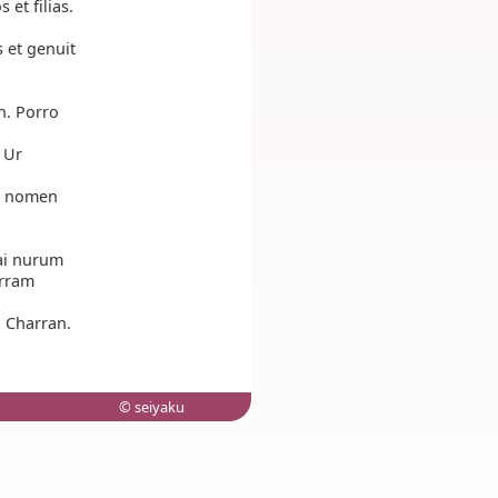
et filias.
 et genuit
n. Porro
 Ur
t nomen
rai nurum
erram
 Charran.
© seiyaku