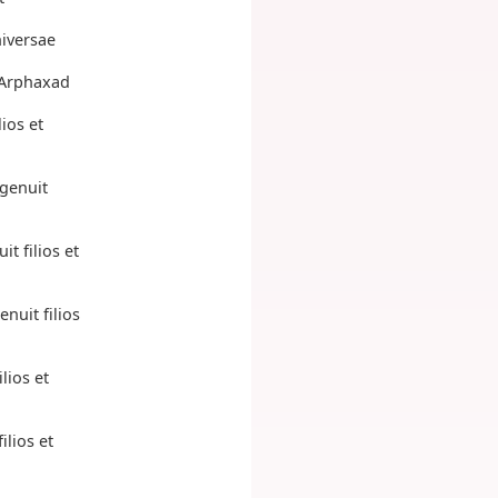
niversae
 Arphaxad
ios et
 genuit
t filios et
nuit filios
lios et
lios et