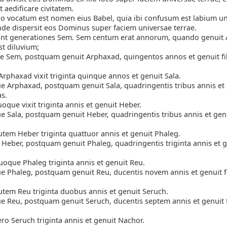
 aedificare civitatem.
co vocatum est nomen eius Babel, quia ibi confusum est labium u
inde dispersit eos Dominus super faciem universae terrae.
nt generationes Sem. Sem centum erat annorum, quando genuit
st diluvium;
e Sem, postquam genuit Arphaxad, quingentos annos et genuit fil
rphaxad vixit triginta quinque annos et genuit Sala.
e Arphaxad, postquam genuit Sala, quadringentis tribus annis et
as.
oque vixit triginta annis et genuit Heber.
e Sala, postquam genuit Heber, quadringentis tribus annis et genui
utem Heber triginta quattuor annis et genuit Phaleg.
t Heber, postquam genuit Phaleg, quadringentis triginta annis et ge
uoque Phaleg triginta annis et genuit Reu.
e Phaleg, postquam genuit Reu, ducentis novem annis et genuit fi
utem Reu triginta duobus annis et genuit Seruch.
e Reu, postquam genuit Seruch, ducentis septem annis et genuit fi
ero Seruch triginta annis et genuit Nachor.