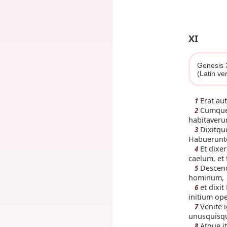
XI
Genesis 
(Latin ve
Erat au
1
Cumque 
2
habitaverun
Dixitque
3
Habueruntq
Et dixer
4
caelum, et
Descendi
5
hominum,
et dixit
6
initium ope
Venite i
7
unusquisqu
Atque it
8