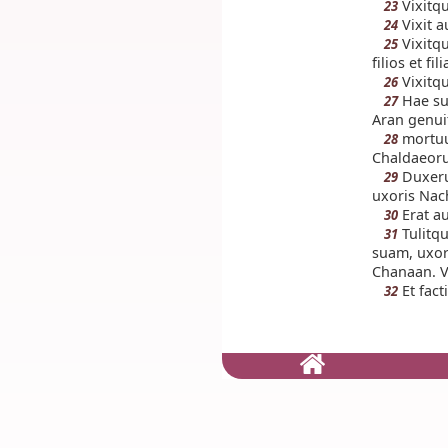
Vixitqu
23
Vixit a
24
Vixitq
25
filios et fili
Vixitqu
26
Hae su
27
Aran genuit
mortuus
28
Chaldaeor
Duxeru
29
uxoris Nach
Erat au
30
Tulitqu
31
suam, uxore
Chanaan. V
Et fact
32