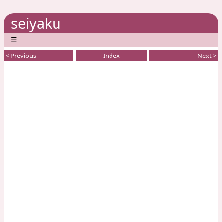
seiyaku
☰
< Previous
Index
Next >