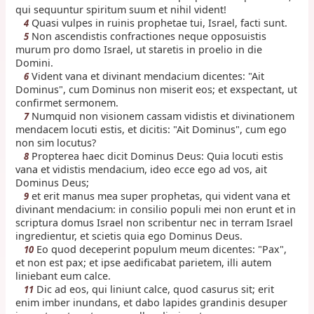
qui sequuntur spiritum suum et nihil vident!
Quasi vulpes in ruinis prophetae tui, Israel, facti sunt.
4
Non ascendistis confractiones neque opposuistis
5
murum pro domo Israel, ut staretis in proelio in die
Domini.
Vident vana et divinant mendacium dicentes: "Ait
6
Dominus", cum Dominus non miserit eos; et exspectant, ut
confirmet sermonem.
Numquid non visionem cassam vidistis et divinationem
7
mendacem locuti estis, et dicitis: "Ait Dominus", cum ego
non sim locutus?
Propterea haec dicit Dominus Deus: Quia locuti estis
8
vana et vidistis mendacium, ideo ecce ego ad vos, ait
Dominus Deus;
et erit manus mea super prophetas, qui vident vana et
9
divinant mendacium: in consilio populi mei non erunt et in
scriptura domus Israel non scribentur nec in terram Israel
ingredientur, et scietis quia ego Dominus Deus.
Eo quod deceperint populum meum dicentes: "Pax",
10
et non est pax; et ipse aedificabat parietem, illi autem
liniebant eum calce.
Dic ad eos, qui liniunt calce, quod casurus sit; erit
11
enim imber inundans, et dabo lapides grandinis desuper