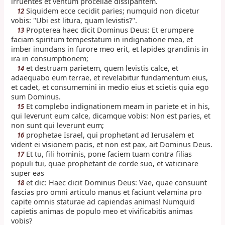
irruentes et ventum procellae dissipantem.
Siquidem ecce cecidit paries; numquid non dicetur
12
vobis: "Ubi est litura, quam levistis?".
Propterea haec dicit Dominus Deus: Et erumpere
13
faciam spiritum tempestatum in indignatione mea, et
imber inundans in furore meo erit, et lapides grandinis in
ira in consumptionem;
et destruam parietem, quem levistis calce, et
14
adaequabo eum terrae, et revelabitur fundamentum eius,
et cadet, et consumemini in medio eius et scietis quia ego
sum Dominus.
Et complebo indignationem meam in pariete et in his,
15
qui leverunt eum calce, dicamque vobis: Non est paries, et
non sunt qui leverunt eum;
prophetae Israel, qui prophetant ad Ierusalem et
16
vident ei visionem pacis, et non est pax, ait Dominus Deus.
Et tu, fili hominis, pone faciem tuam contra filias
17
populi tui, quae prophetant de corde suo, et vaticinare
super eas
et dic: Haec dicit Dominus Deus: Vae, quae consuunt
18
fascias pro omni articulo manus et faciunt velamina pro
capite omnis staturae ad capiendas animas! Numquid
capietis animas de populo meo et vivificabitis animas
vobis?