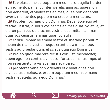
Et violastis me ad populum meum pro pugillo hordei
19
et fragmento panis, ut interficeretis animas, quae mori
non deberent, et vivificastis animas, quae non deberent
vivere, mentientes populo meo credenti mendaciis.
Propter hoc haec dicit Dominus Deus: Ecce ego ad
20
fascias vestras, quibus vos capitis animas quasi volatilia, et
disrumpam eas de brachiis vestris; et dimittam animas,
quas vos cepistis, animas quasi volatilia,
et disrumpam velamina vestra et liberabo populum
21
meum de manu vestra, neque erunt ultra in manibus
vestris ad praedandum, et scietis quia ego Dominus.
Pro eo quod maerere fecistis cor iusti mendaciter,
22
quem ego non contristavi, et confortastis manus impii, ut
non reverteretur a via sua mala et viveret,
propterea vana non videbitis et divinationes non
23
divinabitis amplius, et eruam populum meum de manu
vestra, et scietis quia ego Dominus".
privacy policy
© seiyaku