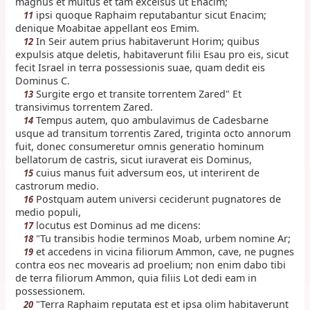
magnus et multus et tam excelsus ut Enacim;
ipsi quoque Raphaim reputabantur sicut Enacim;
11
denique Moabitae appellant eos Emim.
In Seir autem prius habitaverunt Horim; quibus
12
expulsis atque deletis, habitaverunt filii Esau pro eis, sicut
fecit Israel in terra possessionis suae, quam dedit eis
Dominus C.
Surgite ergo et transite torrentem Zared" Et
13
transivimus torrentem Zared.
Tempus autem, quo ambulavimus de Cadesbarne
14
usque ad transitum torrentis Zared, triginta octo annorum
fuit, donec consumeretur omnis generatio hominum
bellatorum de castris, sicut iuraverat eis Dominus,
cuius manus fuit adversum eos, ut interirent de
15
castrorum medio.
Postquam autem universi ceciderunt pugnatores de
16
medio populi,
locutus est Dominus ad me dicens:
17
"Tu transibis hodie terminos Moab, urbem nomine Ar;
18
et accedens in vicina filiorum Ammon, cave, ne pugnes
19
contra eos nec movearis ad proelium; non enim dabo tibi
de terra filiorum Ammon, quia filiis Lot dedi eam in
possessionem.
"Terra Raphaim reputata est et ipsa olim habitaverunt
20