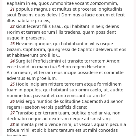
Raphaim in ea, quos Ammonitae vocant Zomzommim,
populus magnus et multus et procerae longitudinis
21
sicut Enacim, quos delevit Dominus a facie eorum et fecit
illos habitare pro eis,
sicut fecerat filiis Esau, qui habitant in Seir, delens
22
Horim et terram eorum illis tradens, quam possident
usque in praesens.
Hevaeos quoque, qui habitabant in villis usque
23
Gazam, Caphtorim, qui egressi de Caphtor deleverunt eos
et habitaverunt pro illis C.
Surgite! Proficiscimini et transite torrentem Arnon:
24
ecce tradidi in manu tua Sehon regem Hesebon
Amorraeum; et terram eius incipe possidere et committe
adversus eum proelium.
Hodie incipiam mittere terrorem atque formidinem
25
tuam in populos, qui habitant sub omni caelo, ut, audito
nomine tuo, paveant et contremiscant coram te"
Misi ergo nuntios de solitudine Cademoth ad Sehon
26
regem Hesebon verbis pacificis dicens:
Transibo per terram tuam, publica gradiar via, non
27
declinabo neque ad dexteram neque ad sinistram;
alimenta pretio vende mihi, ut vescar, aquam pecunia
28
tribue mihi, et sic bibam; tantum est ut mihi concedas
transitum,