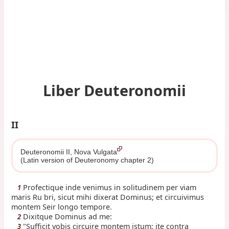
Liber Deuteronomii
II
Deuteronomii II, Nova Vulgata
(Latin version of Deuteronomy chapter 2)
Profectique inde venimus in solitudinem per viam
1
maris Ru bri, sicut mihi dixerat Dominus; et circuivimus
montem Seir longo tempore.
Dixitque Dominus ad me:
2
"Sufficit vobis circuire montem istum; ite contra
3