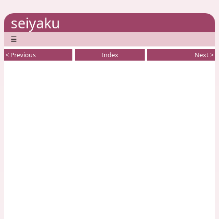
seiyaku
☰
< Previous
Index
Next >