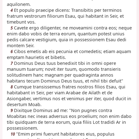
aquilonem.
Et populo praecipe dicens: Transibitis per terminos
4
fratrum vestrorum filiorum Esau, qui habitant in Seir, et
timebunt vos.
Cavete ergo diligenter, ne moveamini contra eos; neque
5
enim dabo vobis de terra eorum, quantum potest unius
pedis calcare vestigium, quia in possessionem Esau dedi
montem Seir.
Cibos emetis ab eis pecunia et comedetis; etiam aquam
6
emptam haurietis et bibetis.
Dominus Deus tuus benedixit tibi in omni opere
7
manuum tuarum; novit iter tuum, quomodo transieris
solitudinem hanc magnam per quadraginta annos
habitans tecum Dominus Deus tuus, et nihil tibi defuit"
Cumque transissemus fratres nostros filios Esau, qui
8
habitabant in Seir, per viam Arabae de Ailath et de
Asiongaber, vertimus nos et venimus per iter, quod ducit in
desertum Moab.
Dixitque Dominus ad me: "Non pugnes contra
9
Moabitas nec ineas adversus eos proelium; non enim dabo
tibi quidquam de terra eorum, quia filiis Lot tradidi Ar in
possessionem.
"Emim primi fuerunt habitatores eius, populus
10