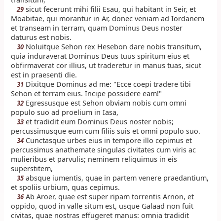
sicut fecerunt mihi filii Esau, qui habitant in Seir, et
29
Moabitae, qui morantur in Ar, donec veniam ad Iordanem
et transeam in terram, quam Dominus Deus noster
daturus est nobis.
Noluitque Sehon rex Hesebon dare nobis transitum,
30
quia induraverat Dominus Deus tuus spiritum eius et
obfirmaverat cor illius, ut traderetur in manus tuas, sicut
est in praesenti die.
Dixitque Dominus ad me: "Ecce coepi tradere tibi
31
Sehon et terram eius. Incipe possidere eam!"
Egressusque est Sehon obviam nobis cum omni
32
populo suo ad proelium in Iasa,
et tradidit eum Dominus Deus noster nobis;
33
percussimusque eum cum filiis suis et omni populo suo.
Cunctasque urbes eius in tempore illo cepimus et
34
percussimus anathemate singulas civitates cum viris ac
mulieribus et parvulis; neminem reliquimus in eis
superstitem,
absque iumentis, quae in partem venere praedantium,
35
et spoliis urbium, quas cepimus.
Ab Aroer, quae est super ripam torrentis Arnon, et
36
oppido, quod in valle situm est, usque Galaad non fuit
civitas, quae nostras effugeret manus: omnia tradidit