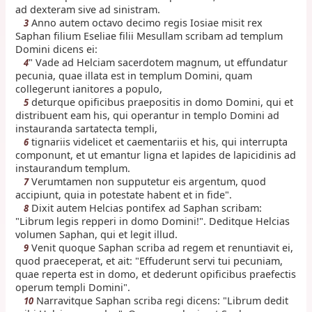
ad dexteram sive ad sinistram.
Anno autem octavo decimo regis Iosiae misit rex
3
Saphan filium Eseliae filii Mesullam scribam ad templum
Domini dicens ei:
" Vade ad Helciam sacerdotem magnum, ut effundatur
4
pecunia, quae illata est in templum Domini, quam
collegerunt ianitores a populo,
deturque opificibus praepositis in domo Domini, qui et
5
distribuent eam his, qui operantur in templo Domini ad
instauranda sartatecta templi,
tignariis videlicet et caementariis et his, qui interrupta
6
componunt, et ut emantur ligna et lapides de lapicidinis ad
instaurandum templum.
Verumtamen non supputetur eis argentum, quod
7
accipiunt, quia in potestate habent et in fide".
Dixit autem Helcias pontifex ad Saphan scribam:
8
"Librum legis repperi in domo Domini!". Deditque Helcias
volumen Saphan, qui et legit illud.
Venit quoque Saphan scriba ad regem et renuntiavit ei,
9
quod praeceperat, et ait: "Effuderunt servi tui pecuniam,
quae reperta est in domo, et dederunt opificibus praefectis
operum templi Domini".
Narravitque Saphan scriba regi dicens: "Librum dedit
10