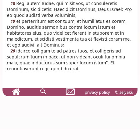
Regi autem Iudae, qui misit vos, ut consuleretis
18
Dominum, sic dicetis: Haec dicit Dominus, Deus Israel: Pro
eo quod audisti verba voluminis,
et perterritum est cor tuum, et humiliatus es coram
19
Domino, auditis sermonibus contra locum istum et
habitatores eius, quo videlicet fierent in stuporem et in
maledictum, et scidisti vestimenta tua et flevisti coram me,
et ego audivi, ait Dominus;
idcirco colligam te ad patres tuos, et colligeris ad
20
sepulcrum tuum in pace, ut non videant oculi tui omnia
mala, quae inducturus sum super locum istum". Et
renuntiaverunt regi, quod dixerat.
privacy policy
© seiyaku