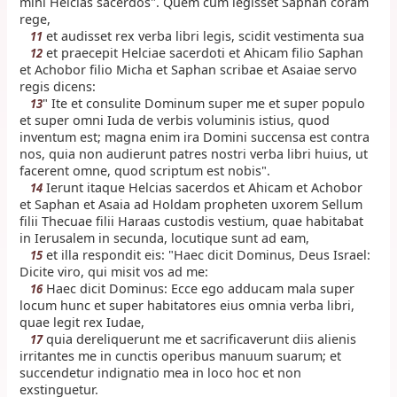
mihi Helcias sacerdos". Quem cum legisset Saphan coram
rege,
et audisset rex verba libri legis, scidit vestimenta sua
11
et praecepit Helciae sacerdoti et Ahicam filio Saphan
12
et Achobor filio Micha et Saphan scribae et Asaiae servo
regis dicens:
" Ite et consulite Dominum super me et super populo
13
et super omni Iuda de verbis voluminis istius, quod
inventum est; magna enim ira Domini succensa est contra
nos, quia non audierunt patres nostri verba libri huius, ut
facerent omne, quod scriptum est nobis".
Ierunt itaque Helcias sacerdos et Ahicam et Achobor
14
et Saphan et Asaia ad Holdam propheten uxorem Sellum
filii Thecuae filii Haraas custodis vestium, quae habitabat
in Ierusalem in secunda, locutique sunt ad eam,
et illa respondit eis: "Haec dicit Dominus, Deus Israel:
15
Dicite viro, qui misit vos ad me:
Haec dicit Dominus: Ecce ego adducam mala super
16
locum hunc et super habitatores eius omnia verba libri,
quae legit rex Iudae,
quia dereliquerunt me et sacrificaverunt diis alienis
17
irritantes me in cunctis operibus manuum suarum; et
succendetur indignatio mea in loco hoc et non
exstinguetur.