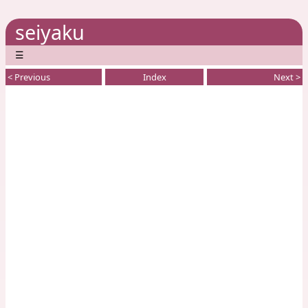
seiyaku
☰
< Previous
Index
Next >