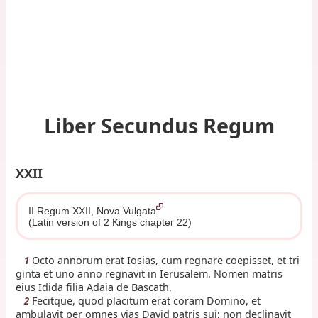
Liber Secundus Regum
XXII
II Regum XXII, Nova Vulgata
(Latin version of 2 Kings chapter 22)
Octo annorum erat Iosias, cum regnare coepisset, et tri
1
ginta et uno anno regnavit in Ierusalem. Nomen matris
eius Idida filia Adaia de Bascath.
Fecitque, quod placitum erat coram Domino, et
2
ambulavit per omnes vias David patris sui; non declinavit