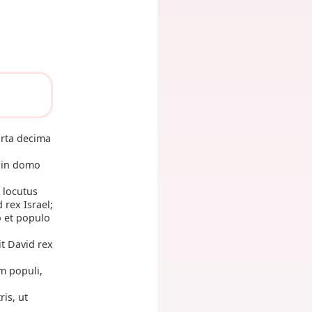
rta decima
t in domo
 locutus
 rex Israel;
 et populo
it David rex
m populi,
is, ut