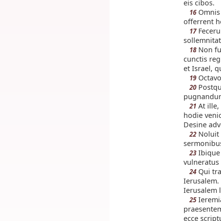
eis cibos.
Omnis i
16
offerrent h
Fecerun
17
sollemnit
Non fui
18
cunctis reg
et Israel, 
Octavo
19
Postqu
20
pugnandum 
At ille
21
hodie veni
Desine adv
Noluit 
22
sermonibus
Ibique 
23
vulneratus
Qui tra
24
Ierusalem.
Ierusalem 
Ieremia
25
praesentem 
ecce scrip