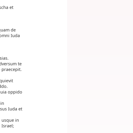
scha et
squam de
t omni Iuda
d
sias.
 adversum te
 praecepit.
quievit
ddo.
 quia oppido
in
sus Iuda et
s usque in
Israel;