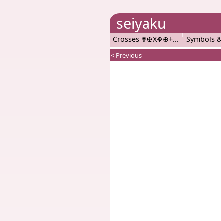
seiyaku
Crosses ✟✠X✥⊕+
Symbols &
< Previous