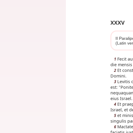
XXXV
II Paral
(Latin ve
Fecit a
1
die mensis 
Et const
2
Domini.
Levitis 
3
est: "Ponit
nequaquam 
eius Israel.
Et praep
4
Israel, et d
et minis
5
singulis pa
Mactate 
6
faciatis i