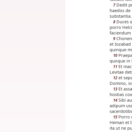
Dedit pr
7
haedos de g
substantia.
Duces q
8
porro Helc
faciendum 
Chonenia
9
et Iozabad
quinque mi
Praepar
10
quoque in 
Et mac
11
Levitae de
et sepa
12
Domino, sic
Et assa
13
hostias cox
Sibi au
14
adipum usq
sacerdotibu
Porro c
15
Heman et I
ita ut ne p