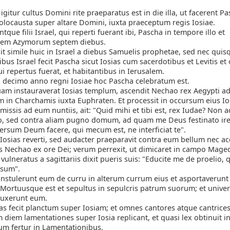
gitur cultus Domini rite praeparatus est in die illa, ut facerent Pa
olocausta super altare Domini, iuxta praeceptum regis Iosiae.
tque filii Israel, qui reperti fuerant ibi, Pascha in tempore illo et
atem Azymorum septem diebus.
t simile huic in Israel a diebus Samuelis prophetae, sed nec qui
ibus Israel fecit Pascha sicut Iosias cum sacerdotibus et Levitis e
qui repertus fuerat, et habitantibus in Ierusalem.
 decimo anno regni Iosiae hoc Pascha celebratum est.
am instauraverat Iosias templum, ascendit Nechao rex Aegypti a
in Charchamis iuxta Euphraten. Et processit in occursum eius Io
, missis ad eum nuntiis, ait: "Quid mihi et tibi est, rex Iudae? Non
o, sed contra aliam pugno domum, ad quam me Deus festinato ire
ersum Deum facere, qui mecum est, ne interficiat te".
Iosias reverti, sed audacter praeparavit contra eum bellum nec ac
 Nechao ex ore Dei; verum perrexit, ut dimicaret in campo Mage
vulneratus a sagittariis dixit pueris suis: "Educite me de proelio,
 sum".
nstulerunt eum de curru in alterum currum eius et asportaverunt 
 Mortuusque est et sepultus in sepulcris patrum suorum; et univer
luxerunt eum.
s fecit planctum super Iosiam; et omnes cantores atque cantrice
diem lamentationes super Iosia replicant, et quasi lex obtinuit in 
tum fertur in Lamentationibus.