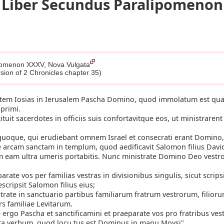
Liber Secundus Paralipomenon
ipomenon XXXV, Nova Vulgata
rsion of 2 Chronicles chapter 35)
utem Iosias in Ierusalem Pascha Domino, quod immolatum est qua
primi.
ituit sacerdotes in officiis suis confortavitque eos, ut ministraren
quoque, qui erudiebant omnem Israel et consecrati erant Domino,
e arcam sanctam in templum, quod aedificavit Salomon filius David
eam ultra umeris portabitis. Nunc ministrate Domino Deo vestro
arate vos per familias vestras in divisionibus singulis, sicut scrips
escripsit Salomon filius eius;
trate in sanctuario partibus familiarum fratrum vestrorum, filioru
rs familiae Levitarum.
ergo Pascha et sanctificamini et praeparate vos pro fratribus vestr
uxta verbum, quod locu tus est Dominus in manu Moysi".