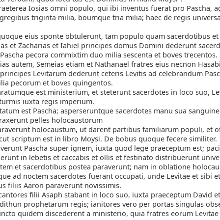
aeterea Iosias omni populo, qui ibi inventus fuerat pro Pascha, a
regibus triginta milia, boumque tria milia; haec de regis univers
uoque eius sponte obtulerunt, tam populo quam sacerdotibus et L
ias et Zacharias et Iahiel principes domus Domini dederunt sacer
Pascha pecora commixtim duo milia sescenta et boves trecentos.
s autem, Semeias etiam et Nathanael fratres eius necnon Hasabia
 principes Levitarum dederunt ceteris Levitis ad celebrandum Pas
lia pecorum et boves quingentos.
atumque est ministerium, et steterunt sacerdotes in loco suo, Le
turmis iuxta regis imperium.
tatum est Pascha; asperseruntque sacerdotes manu sua sanguine
traxerunt pelles holocaustorum
raverunt holocaustum, ut darent partibus familiarum populi, et o
ut scriptum est in libro Moysi. De bobus quoque fecere similiter.
verunt Pascha super ignem, iuxta quod lege praeceptum est; paci
erunt in lebetis et caccabis et ollis et festinato distribuerunt unive
tem et sacerdotibus postea paraverunt; nam in oblatione holoca
ue ad noctem sacerdotes fuerant occupati, unde Levitae et sibi e
s filiis Aaron paraverunt novissimis.
antores filii Asaph stabant in loco suo, iuxta praeceptum David e
dithun prophetarum regis; ianitores vero per portas singulas obs
uncto quidem discederent a ministerio, quia fratres eorum Levita