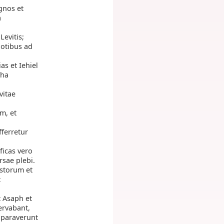
gnos et
a
evitis;
dotibus ad
s et Iehiel
cha
vitae
m, et
fferretur
ficas vero
rsae plebi.
ustorum et
t
t Asaph et
ervabant,
e paraverunt